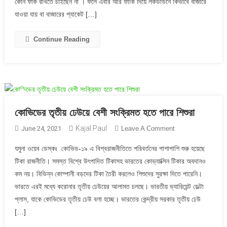
কোন ফাঁক রাখতে চাইছেন না । ফলে এবার আর ফাকি দিয়ে লকডাউনে কিভাবে বাজারে
লকডাউনের
পরিবর্তে
যাওয়া যায় বা বাজারের প্যাকেট […]
আসছে
শাটডাউন
Continue Reading
কোভিডের তৃতীয় ঢেউয়ে বেশী সংক্রিমত হতে পারে শিশুরা
Kajal Paul
On
June 24, 2021
Leave A Comment
কোভিডের
যমুনা ওয়েব ডেস্কঃ কোভিড-১৯ এ বিশ্বরাজনীতিতে পরিবর্তনের পাশাপাশি শুরু হয়েছে
তৃতীয়
টিকা রাজনীতি। সমস্ত বিশ্বে উৎপাদিত টিকাসহ ভারতের কোভ্যাক্সিন টিকার অবদানও
ঢেউয়ে
কম নয়। বিভিন্ন কোম্পানী বড়দের টিকা তৈরী করলেও শিশুদের সুরক্ষা দিতে পারেনি।
বেশী
ভারতে এরই মধ্যে করোনার তৃতীয় ঢেউয়ের আলামত চলছে। ভারতীয় ভ্যারিয়েন্ট ডেল্টা
সংক্রিমত
হতে
প্লাস, যাকে কোভিডের তৃতীয় ঢেউ বলা হচ্ছে। ভারতের কেন্দ্রীয় সরকার তৃতীয় ঢেউ
পারে
[…]
শিশুরা