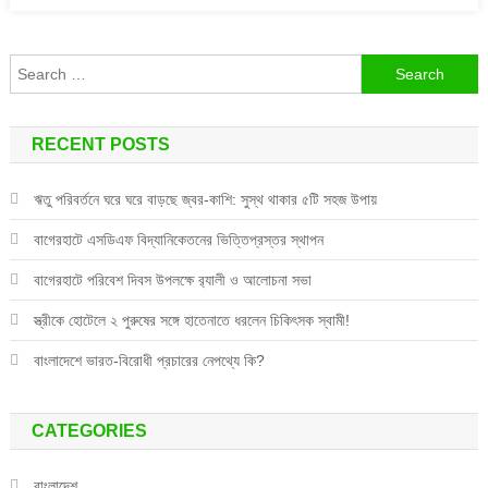
!
সতর্কবার্তা
এইমস
Search
প্রধানের
for:
RECENT POSTS
ঋতু পরিবর্তনে ঘরে ঘরে বাড়ছে জ্বর-কাশি: সুস্থ থাকার ৫টি সহজ উপায়
বাগেরহাটে এসডিএফ বিদ্যানিকেতনের ভিত্তিপ্রস্তর স্থাপন
বাগেরহাটে পরিবেশ দিবস উপলক্ষে র‌্যালী ও আলোচনা সভা
স্ত্রীকে হোটেলে ২ পুরুষের সঙ্গে হাতেনাতে ধরলেন চিকিৎসক স্বামী!
বাংলাদেশে ভারত-বিরোধী প্রচারের নেপথ্যে কি?
CATEGORIES
বাংলাদেশ