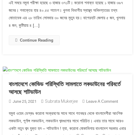
এই সময়ে নমুনা পরীক্ষা হয়েছে ৩ হাজার ৩৭১টি। করোনা শনাক্ত হয়েছে ১ হাজার ৩৬৭
খুলনার
জনের। শনাক্তের হার ৪০.৫৫ শতাংশ। খুলনা বিভাগীয় স্বাস্থ্য অধিদপ্তরের তথ্য
মৃত্যুর
মোতাবেক এর ২৮ তারিখ সোমবার ৩০ জনের মৃত্যু হয়। বাগেরহাট জেলায় ৫ জন, খুলনায়
সংখ্যা
প্রতিদিনই
৪ জন, কুষ্টিয়ায় ৪ […]
বেড়ে
চলছে
Continue Reading
বাংলাদেশে কোভিড পরিস্থিতি সামলাতে লকডাউনের পরিবর্তে
আসছে শাটডাউন
Subrata Mukerjee
On
June 25, 2021
Leave A Comment
বাংলাদেশে
যমুনা ওয়েব ডেস্কঃ করোনা সংক্রমণের সাথে সাথে গতবছর থেকে বাংলাদেশীরা আংশিক
কোভিড
লকডাউন, পূর্ণাঙ্গ লকডাউন, লকডাউন শব্দগুলোর সাথে পরিচিত। এবার তার সাথে আরও
পরিস্থিতি
একটা নতুন শব্দ যুক্ত হল – শাটডাউন ! হ্যা, করোনা মোকাবিলায় বাংলাদেশ সরকার এবার
সামলাতে