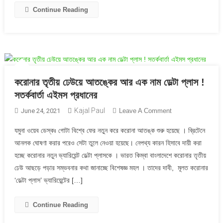
Continue Reading
করোনার তৃতীয় ঢেউয়ে আতঙ্কের আর এক নাম ডেল্টা প্লাস !
সতর্কবার্তা এইমস প্রধানের
Kajal Paul
On
June 24, 2021
Leave A Comment
করোনার
যমুনা ওয়েব ডেস্কঃ গোটা বিশ্বে ফের নতুন করে করোনা আতঙ্ক শুরু হয়েছে । ব্রিটেনে
তৃতীয়
আনলক ঘোষণা করার পরেও সেটা তুলে নেওয়া হয়েছে। নেপথ্য কারন হিসাবে দায়ী করা
ঢেউয়ে
হচ্ছে করোনার নতুন ভ্যারিয়েন্ট ডেল্টা প্লাসকে । ভারত কিম্বা বাংলাদেশে করোনার তৃতীয়
আতঙ্কের
ঢেউ আছড়ে পড়ার সম্ভবনার কথা জানাচ্ছে বিশেষজ্ঞ মহল । তাদের দাবী, মূলত করোনার
আর
এক
‘ডেল্টা প্লাস’ ভ্যারিয়েন্টের […]
নাম
ডেল্টা
Continue Reading
প্লাস