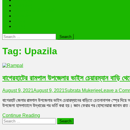
তথ্যপ্রযুক্তি
অজানা রহস্য
ভাইরাল ব্যক্তি জীবন কাহিনী
লাইফস্টাইল
রাশিফল
অন্যান্য
Search
for:
Tag:
Upazila
বাগেরহাটের রামপাল উপজেলার ভাইস চেয়ারম্যান বাড়ি থেকে 
August 9, 2021
August 9, 2021
Subrata Mukerjee
Leave a Com
বাগেরহাট জেলার রামপাল উপজেলার ভাইস চেয়ারম্যানের বাড়িতে চেতনানাশক স্প্রে দিয়ে অচ
উপজেলা হাসপাতালে উদ্ধারের পর ভর্তি করা হয়। জ্ঞান ফেরার পর হোসনেয়ারা জানান রাত ২
Continue Reading
Search
for: