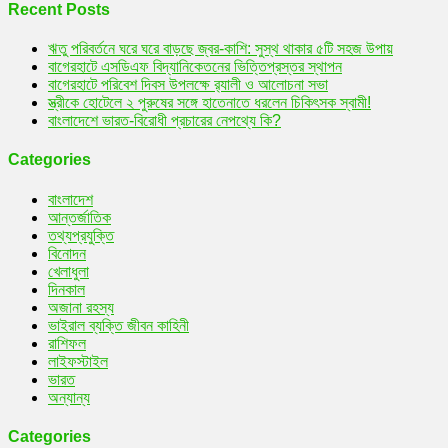
Recent Posts
ঋতু পরিবর্তনে ঘরে ঘরে বাড়ছে জ্বর-কাশি: সুস্থ থাকার ৫টি সহজ উপায়
বাগেরহাটে এসডিএফ বিদ্যানিকেতনের ভিত্তিপ্রস্তর স্থাপন
বাগেরহাটে পরিবেশ দিবস উপলক্ষে র‌্যালী ও আলোচনা সভা
স্ত্রীকে হোটেলে ২ পুরুষের সঙ্গে হাতেনাতে ধরলেন চিকিৎসক স্বামী!
বাংলাদেশে ভারত-বিরোধী প্রচারের নেপথ্যে কি?
Categories
বাংলাদেশ
আন্তর্জাতিক
তথ্যপ্রযুক্তি
বিনোদন
খেলাধুলা
দিনকাল
অজানা রহস্য
ভাইরাল ব্যক্তি জীবন কাহিনী
রাশিফল
লাইফস্টাইল
ভারত
অন্যান্য
Categories