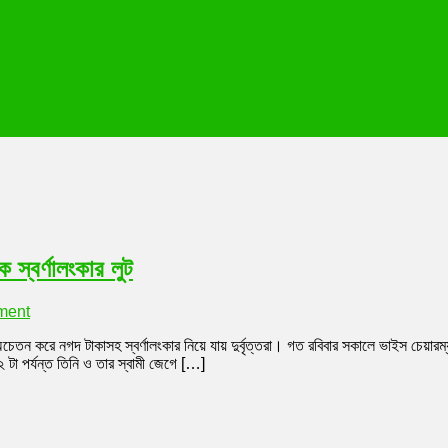
স্বর্ণালংকার লুট
on
ment
বাগেরহাটের
েতন করে নগদ টাকাসহ স্বর্ণালংকার নিয়ে যায় দুর্বৃত্তরা। গত রবিবার সকালে ভাইস চেয়ার
রামপাল
 টা পর্যন্ত তিনি ও তার স্বামী জেগে […]
উপজেলার
ভাইস
চেয়ারম্যান
বাড়ি
থেকে