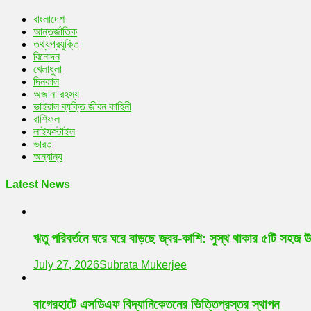
বাংলাদেশ
আন্তর্জাতিক
তথ্যপ্রযুক্তি
বিনোদন
খেলাধুলা
দিনকাল
অজানা রহস্য
ভাইরাল ব্যক্তি জীবন কাহিনী
রাশিফল
লাইফস্টাইল
ভারত
অন্যান্য
Latest News
ঋতু পরিবর্তনে ঘরে ঘরে বাড়ছে জ্বর-কাশি: সুস্থ থাকার ৫টি সহজ 
July 27, 2026
Subrata Mukerjee
বাগেরহাটে এসডিএফ বিদ্যানিকেতনের ভিত্তিপ্রস্তর স্থাপন