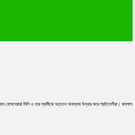
ম্যান হোসনেয়ারা মিলি ও তার স্বামীকে অচেতন অবস্থায় উদ্ধার করে প্রতিবেশীরা। রামপাল