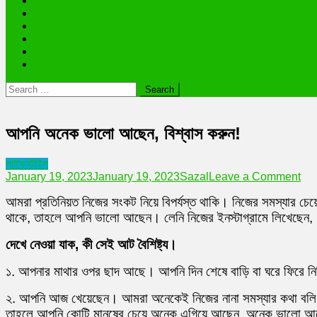
তথ্যপ্রযুক্তি
অজানা রহস্য
ভাইরাল ব্যক্তি জীবন কাহিনী
লাইফস্টাইল
রাশিফল
অন্যান্য
Search
for:
আপনি অনেক ভালো আছেন, বিশ্বাস করুন!
লাইফস্টাইল
on
January 19, 2023
January 19, 2023
Sazal
Leave a Comment
আপন
আমরা প্রতিনিয়ত নিজের সংকট নিয়ে বিপর্যস্ত থাকি। নিজের সমস্যার চে
অনে
ভাল
থাকে, তাহলে আপনি ভালো আছেন। লেনি নিজের ইনস্টাগ্রামে লিখেছেন, ‘ব
আছে
বিশ্
দেখে
নেওয়া
যাক,
কী
সেই
আট
বৈশিষ্ট্য।
করুন
১. আপনার মাথার ওপর ছাদ আছে। আপনি দিন শেষে বাড়ি বা ঘরে ফিরে নিশ
২. আপনি আজ খেয়েছেন। আমরা অনেকেই নিজের নানা সমস্যার কথা বলি। 
তাহলে আপনি কোটি মানুষের চেয়ে অনেক এগিয়ে আছেন, অনেক ভালো 