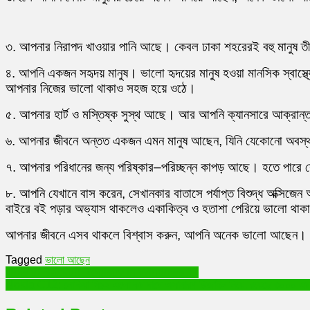
৩. আপনার নিরাপদ খাওয়ার পানি আছে। কেবল ঢাকা শহরেরই বহু মানুষ তী
৪. আপনি একজন সহৃদয় মানুষ। ভালো হৃদয়ের মানুষ হওয়া মানসিক স্বাস্
আপনার নিজের ভালো থাকাও সহজ হয়ে ওঠে।
৫. আপনার হার্ট ও মস্তিষ্ক সুস্থ আছে। আর আপনি ক্যানসারে আক্রান্
৬. আপনার জীবনে অন্তত একজন এমন মানুষ আছেন, যিনি যেকোনো অবস্থায় 
৭. আপনার পরিধানের জন্য পরিষ্কার–পরিচ্ছন্ন কাপড় আছে। হতে পারে 
৮. আপনি যেখানে বাস করেন, সেখানকার বাতাসে পর্যাপ্ত বিশুদ্ধ অক্স
বাইরে বই পড়ার অভ্যাস থাকলেও একাকিত্ব ও হতাশা পেরিয়ে ভালো থা
আপনার জীবনে এসব থাকলে বিশ্বাস করুন, আপনি অনেক ভালো আছেন।
Tagged
ভালো আছেন
Post
How to Backup Registry in Windows 11
Nokia C12: নোকিয়া সি১২ এলো কম দামে অসাধারণ ডিজাইন নিয়ে, রয়েছে ৩০০০ এমএ
navigation