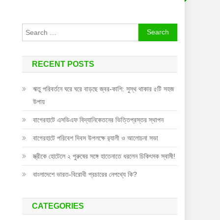
Search
for:
RECENT POSTS
ঋতু পরিবর্তনে ঘরে ঘরে বাড়ছে জ্বর-কাশি: সুস্থ থাকার ৫টি সহজ
উপায়
বাগেরহাটে এসডিএফ বিদ্যানিকেতনের ভিত্তিপ্রস্তর স্থাপন
বাগেরহাটে পরিবেশ দিবস উপলক্ষে র‌্যালী ও আলোচনা সভা
স্ত্রীকে হোটেলে ২ পুরুষের সঙ্গে হাতেনাতে ধরলেন চিকিৎসক স্বামী!
বাংলাদেশে ভারত-বিরোধী প্রচারের নেপথ্যে কি?
CATEGORIES