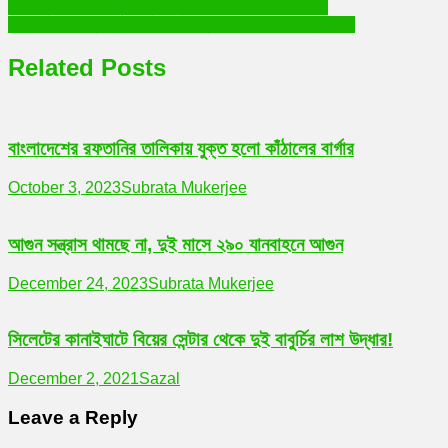
Post
সৌদি স্ক্যান ঈগল গোয়েন্দা ড্রোন ভূপাতিত করলো ইয়েমেনি বাহিনী
ডায়াবেটিস এ আক্রান্ত রোগীর পক্ষে রক্তে শর্করার নিরাপদ মাত্রা কত?
navigation
Related Posts
বাংলাদেশের রফতানির তালিকায় যুক্ত হলো কাঁঠালের বার্গার
October 3, 2023
Subrata Mukerjee
আগুন সন্ত্রাস থামছে না, দুই মাসে ২৯০ যানবাহনে আগুন
December 24, 2023
Subrata Mukerjee
সিলেটের কানাইঘাটে বিয়ের সেন্টার থেকে দুই বাবুর্চির লাশ উদ্ধার!
December 2, 2021
Sazal
Leave a Reply