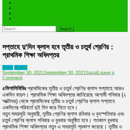
ভাইরাল ব্যক্তি জীবন কাহিনী
লাইফস্টাইল
রাশিফল
অন্যান্য
Search
for:
সপ্তাহে দু’দিন ক্লাস হবে তৃতীয় ও চতুর্থ শ্রেণির :
প্রাথমিক শিক্ষা অধিদপ্তর
দিনকাল
বাংলাদেশ
September 30, 2021
September 30, 2021
Sazal
Leave a
on
Comment
সপ্তাহে
৫মিশালিবিডিঃ
প্রাথমিকের তৃতীয় ও চতুর্থ শ্রেণির ক্লাস সপ্তাহে আরও
দু’দিন
ক্লাস
একদিন বাড়ল। প্রাথমিক শিক্ষা অধিদপ্তর জানিয়েছে আগামী শনিবার (২
হবে
অক্টোবর) থেকে প্রাথমিকের তৃতীয় ও চতুর্থ শ্রেণির ক্লাস সপ্তাহে
তৃতীয়
একদিনের পরিবর্তে দুই দিন করে নিতে হবে।
ও
নতুন সময়সূচি অনুযায়ী, তৃতীয় শ্রেণির ক্লাস রবিবার ও বৃহস্পতিবার এবং
চতুর্থ
শ্রেণির
চতুর্থ শ্রেণির ক্লাস শনিবার ও বুধবার অনুষ্ঠিত হবে। গতকাল বুধবার
:
প্রাথমিক শিক্ষা অধিদপ্তর নতুন এ সময়সূচি প্রকাশ করেছে। তৃতীয় ও
প্রাথমিক