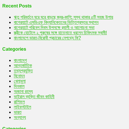
Recent Posts
ঋতু পরিবর্তনে ঘরে ঘরে বাড়ছে জ্বর-কাশি: সুস্থ থাকার ৫টি সহজ উপায়
বাগেরহাটে এসডিএফ বিদ্যানিকেতনের ভিত্তিপ্রস্তর স্থাপন
বাগেরহাটে পরিবেশ দিবস উপলক্ষে র‌্যালী ও আলোচনা সভা
স্ত্রীকে হোটেলে ২ পুরুষের সঙ্গে হাতেনাতে ধরলেন চিকিৎসক স্বামী!
বাংলাদেশে ভারত-বিরোধী প্রচারের নেপথ্যে কি?
Categories
বাংলাদেশ
আন্তর্জাতিক
তথ্যপ্রযুক্তি
বিনোদন
খেলাধুলা
দিনকাল
অজানা রহস্য
ভাইরাল ব্যক্তি জীবন কাহিনী
রাশিফল
লাইফস্টাইল
ভারত
অন্যান্য
Categories