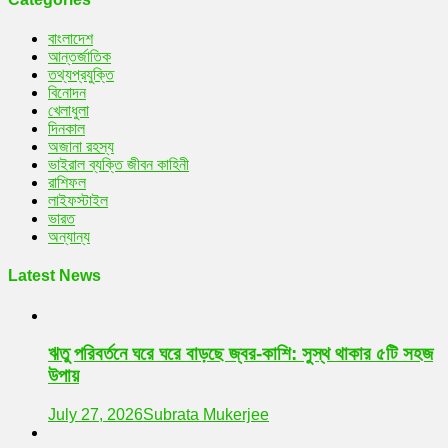
বাংলাদেশ
আন্তর্জাতিক
তথ্যপ্রযুক্তি
বিনোদন
খেলাধুলা
দিনকাল
অজানা রহস্য
ভাইরাল ব্যক্তি জীবন কাহিনী
রাশিফল
লাইফস্টাইল
ভারত
অন্যান্য
Latest News
ঋতু পরিবর্তনে ঘরে ঘরে বাড়ছে জ্বর-কাশি: সুস্থ থাকার ৫টি সহজ
উপায়
July 27, 2026
Subrata Mukerjee