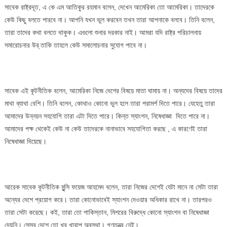
সাবেক রাষ্ট্রদূত, এ কে এম আতিকুর রহমান বলেন, দেখেন আমেরিকা তো আমেরিকা। তাদেরকে
কেউ কিছু বলতে পারবে না। আপনি যখন ভুল করবেন তখন তারা আপনাকে বলবে। তিনি বলেন,
তারা তাদের কথা বলতে থাকুক। এগুলো শুনার দরকার নাই। আমরা যদি রাষ্ট্র পরিচালনায়
সমারোচনার উর্ তাকি তাহলে কেউ সমালোচনার সুযোগ পাবে না।
সাবেক এই কূটনীতিক বলেন, আমেরিকা নিজে দেশের বিষয়ে মাতা ঘামায় না। অন্যদের বিষয়ে তাদের
মাথা ব্যাথা বেশি। তিনি বলেন, কোথাও কোনো ভুল হলে তারা পরামর্শ দিতে পারে। যেহেতু তারা
আমাদের উন্নয়ন সহযোগি তারা এটা দিতে পারে। কিন্ত স্যাংশন, নিষেধাজ্ঞা দিতে পারে না।
আমাদের পক্ষ থেকেই কেউ না কেউ তাদেরকে নানাভাবে সহযোগিতা করছে , এ কারণেই তারা
নিষেধাজ্ঞা দিয়েছে।
আরেক সাবেক কূটনীতিক মুন্সি ফয়েজ আহমেদ বলেন, তারা নিজের দেশেই যেটা মানে না সেটা তারা
অন্যের দেশে প্রয়োগ করে। তারা কোনোভাবেই স্যাংশন দেওয়ার অধিকার রাখে না। তারপরও
তারা সেটা করেছে। কই, তারা তো পাকিস্তান, মিশরের বিরুদ্ধে কোনো স্যাংশন বা নিষেধাজ্ঞা
দেয়নি। সেসব দেশে তো খুব খারাপ অবস্থা। গণতন্ত্র নেই।