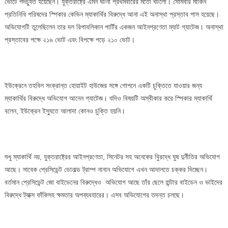
ভোটে পদচ্যুত হয়েছেন। যুক্তরাষ্ট্রে এমন ঘটনা প্রথমবারের মতো ঘটলো। সোমবার মার্কিন
নিয়ে
প্রতিনিধি পরিষদের স্পিকার কেভিন ম্যাকার্থির বিরুদ্ধে আনা এই অনাস্থা প্রস্তাব পাস হয়েছে।
মাথা
অভিযোগটি তুলেছিলেন তার দল রিপাবলিকান পার্টির একজন আইনপ্রণেতা ম্যাট গ্যাটেজ। অনাস্থা
ঘামায়
না
প্রস্তাবের পক্ষে ২১৬ ভোট এবং বিপক্ষে পড়ে ২১০ ভোট।
ইউক্রেনে তহবিল সংক্রান্ত হোয়াইট হাউজের সঙ্গে গোপনে একটি চুক্তিতে যাওয়ার জন্য
ম্যাকার্থির বিরুদ্ধে অভিযোগ আনেন গ্যাটেজ। যদিও বিষয়টি অস্বীকার করে স্পিকার ম্যাকার্থি
বলেন, ইউক্রেন ইস্যুতে আলাদা কোনও চুক্তি হয়নি।
শুধু ম্যাকার্থি নয়, যুক্তরাষ্ট্রের আইনপ্রণেতা, সিনেটর সহ অনেকের বিুরদ্ধে ঘুষ দুর্নীতির অভিযোগ
আছে। সাবেক প্রেসিডেন্ট ডোনাল্ড ট্রাম্প নানান অভিযোগে এখন আদালতে চক্কর দিচ্ছেন।
বর্তমান প্রেসিডেন্ট জো বাইডেনের বিরুদ্ধেও অভিযোগ আছে তাঁর ছেলে হান্টার বাইডেন ও ভাইদের
বিরুদ্ধে ট্যাক্স ফাঁকিসহ ক্ষমতার অপব্যবহারের। এসব অভিযোগের তদন্ত চলছে।