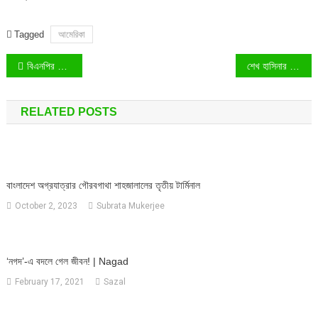
Tagged
আমেরিকা
Post
বিএনপির মিথ্যা কথায় কান দিবেন না: প্রধানমন্ত্রী
শেখ হাসিনার নেতৃত্বে স্মার্ট বাংলাদেশের অভিযাত্রা
navigation
RELATED POSTS
বাংলাদেশ অগ্রযাত্রার গৌরবগাথা শাহজালালের তৃতীয় টার্মিনাল
October 2, 2023
Subrata Mukerjee
‘নগদ’-এ বদলে গেল জীবন! | Nagad
February 17, 2021
Sazal