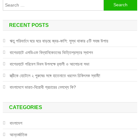
Search
for:
RECENT POSTS
ঋতু পরিবর্তনে ঘরে ঘরে বাড়ছে জ্বর-কাশি: সুস্থ থাকার ৫টি সহজ উপায়
বাগেরহাটে এসডিএফ বিদ্যানিকেতনের ভিত্তিপ্রস্তর স্থাপন
বাগেরহাটে পরিবেশ দিবস উপলক্ষে র‌্যালী ও আলোচনা সভা
স্ত্রীকে হোটেলে ২ পুরুষের সঙ্গে হাতেনাতে ধরলেন চিকিৎসক স্বামী!
বাংলাদেশে ভারত-বিরোধী প্রচারের নেপথ্যে কি?
CATEGORIES
বাংলাদেশ
আন্তর্জাতিক