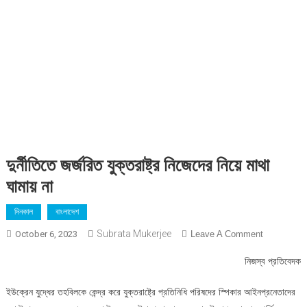
দুর্নীতিতে জর্জরিত যুক্তরাষ্ট্র নিজেদের নিয়ে মাথা
ঘামায় না
দিনকাল
বাংলাদেশ
Subrata Mukerjee
On
October 6, 2023
Leave A Comment
দুর্নীতিতে
নিজস্ব প্রতিবেদক
জর্জরিত
যুক্তরাষ্ট্র
ইউক্রেন যুদ্ধের তহবিলকে কেন্দ্র করে যুক্তরাষ্ট্রে প্রতিনিধি পরিষদের স্পিকার আইনপ্রনেতাদের
নিজেদের