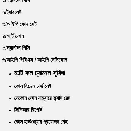
১/ ডেক্সটপ পিসি
২/ট্যাবলেট
৩/আইপি ফোন সেট
৪/স্মার্ট ফোন
৫/ল্যাপটপ পিসি
৬/আইপি পিবিএক্স / আইপি টেলিফোন
মাল্টি কল চ্যানেল সুবিধা
কোন হিডেন চার্জ নেই
যেকোন ফোন নাম্বারে ফ্ল্যাট রেট
সিডিআর রিপোর্ট
কোন হার্ডওয়্যার প্রয়োজন নেই