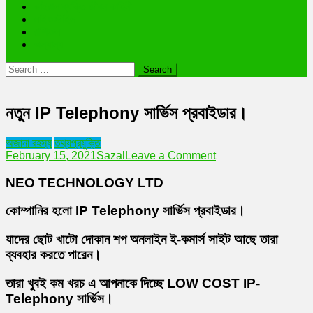
ভাইরাল ব্যক্তি জীবন কাহিনী
লাইফস্টাইল
রাশিফল
অন্যান্য
Search
for:
নতুন IP Telephony সার্ভিস প্রবাইডার।
অজানা রহস্য
তথ্যপ্রযুক্তি
on
February 15, 2021
Sazal
Leave a Comment
নতুন
IP
NEO TECHNOLOGY LTD
Telephony
সার্ভিস
কোম্পানির হলো IP Telephony সার্ভিস প্রবাইডার।
প্রবাইডার।
যাদের ছোট খাটো দোকান শপ অনলাইন ই-কমার্স সাইট আছে তারা
ব্যবহার করতে পারেন।
তারা খুবই কম খরচ এ আপনাকে দিচ্ছে LOW COST IP-
Telephony সার্ভিস।