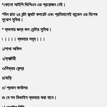
*কোনো আইপি ভিপিএন এর প্রয়োজন নেই।
*দিন রাত ২৪ ঘন্টা ফ্ল্যাট কলরেট এবং প্রতিমাসেই বান্ডেল এর বিশেষ
সুযোগ সুবিধা।
* ব্যবসার জন্য কল সেন্টার সুবিধা।
৷ ।।।। ব্যবহার সমূহ।।।
১/শাখা অফিস
২/ফ্যাক্টরী
৩/বিক্রয় কেন্দ্র
৪/বাড়ি
৫/ প্রধান কার্যালয়
৷৷৷৷ যে সব ডিভাইস ব্যবহার করা যাবে।