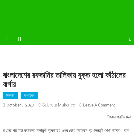
বাংলাদেশের রফতানির তালিকায় যুক্ত হলো কাঁঠালের
বার্গার
দিনকাল
বাংলাদেশ
Subrata Mukerjee
On
October 3, 2023
Leave A Comment
বাংলাদেশের
নিজস্ব প্রতিবেদক
রফতানির
তালিকায়
মাংসের পরিবর্তে কাঁঠালের নানামুখী ব্যবহারের ওপর জোর দিয়েছেন প্রধানমন্ত্রী শেখা হাসিনা। তার
যুক্ত