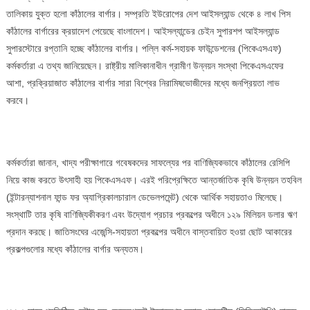
তালিকায় যুক্ত হলো কাঁঠালের বার্গার। সম্প্রতি ইউরোপের দেশ আইসল্যান্ড থেকে ৪ লাখ পিস
কাঁঠালের বার্গারের ক্রয়াদেশ পেয়েছে বাংলাদেশ। আইসল্যান্ডের চেইন সুপারশপ আইসল্যান্ড
সুপারস্টোরে রপ্তানি হচ্ছে কাঁঠালের বার্গার। পল্লি কর্ম-সহায়ক ফাউন্ডেশনের (পিকেএসএফ)
কর্মকর্তারা এ তথ্য জানিয়েছেন। রাষ্ট্রীয় মালিকানাধীন গ্রামীণ উন্নয়ন সংস্থা পিকেএসএফের
আশা, প্রক্রিয়াজাত কাঁঠালের বার্গার সারা বিশ্বের নিরামিষভোজীদের মধ্যে জনপ্রিয়তা লাভ
করবে।
কর্মকর্তারা জানান, খাদ্য পরীক্ষাগারে গবেষকদের সাফল্যের পর বাণিজ্যিকভাবে কাঁঠালের রেসিপি
নিয়ে কাজ করতে উৎসাহী হয় পিকেএসএফ। এরই পরিপ্রেক্ষিতে আন্তর্জাতিক কৃষি উন্নয়ন তহবিল
(ইন্টারন্যাশনাল ফান্ড ফর অ্যাগ্রিকালচারাল ডেভেলপমেন্ট) থেকে আর্থিক সহায়তাও মিলেছে।
সংস্থাটি তার কৃষি বাণিজ্যিকীকরণ এবং উদ্যোগ প্রচার প্রকল্পের অধীনে ১২৯ মিলিয়ন ডলার ঋণ
প্রদান করছে। জাতিসংঘের এজেন্সি-সহায়তা প্রকল্পের অধীনে বাস্তবায়িত হওয়া ছোট আকারের
প্রকল্পগুলোর মধ্যে কাঁঠালের বার্গার অন্যতম।