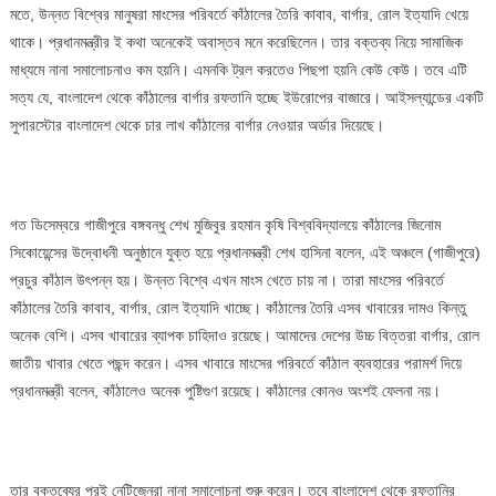
মতে, উন্নত বিশ্বের মানুষরা মাংসের পরিবর্তে কাঁঠালের তৈরি কাবাব, বার্গার, রোল ইত্যাদি খেয়ে
হলো
থাকে। প্রধানমন্ত্রীর ই কথা অনেকেই অবাস্তব মনে করেছিলেন। তার বক্তব্য নিয়ে সামাজিক
কাঁঠালের
মাধ্যমে নানা সমালোচনাও কম হয়নি। এমনকি ট্রল করতেও পিছপা হয়নি কেউ কেউ। তবে এটি
বার্গার
সত্য যে, বাংলাদেশ থেকে কাঁঠালের বার্গার রফতানি হচ্ছে ইউরোপের বাজারে। আইসল্যান্ডের একটি
সুপারস্টোর বাংলাদেশ থেকে চার লাখ কাঁঠালের বার্গার নেওয়ার অর্ডার দিয়েছে।
গত ডিসেম্বরে গাজীপুরে বঙ্গবন্ধু শেখ মুজিবুর রহমান কৃষি বিশ্ববিদ্যালয়ে কাঁঠালের জিনোম
সিকোয়েন্সের উদ্বোধনী অনুষ্ঠানে যুক্ত হয়ে প্রধানমন্ত্রী শেখ হাসিনা বলেন, এই অঞ্চলে (গাজীপুরে)
প্রচুর কাঁঠাল উৎপন্ন হয়। উন্নত বিশ্বে এখন মাংস খেতে চায় না। তারা মাংসের পরিবর্তে
কাঁঠালের তৈরি কাবাব, বার্গার, রোল ইত্যাদি খাচ্ছে। কাঁঠালের তৈরি এসব খাবারের দামও কিন্তু
অনেক বেশি। এসব খাবারের ব্যাপক চাহিদাও রয়েছে। আমাদের দেশের উচ্চ বিত্তরা বার্গার, রোল
জাতীয় খাবার খেতে পছন্দ করেন। এসব খাবারে মাংসের পরিবর্তে কাঁঠাল ব্যবহারের পরামর্শ দিয়ে
প্রধানমন্ত্রী বলেন, কাঁঠালেও অনেক পুষ্টিগুণ রয়েছে। কাঁঠালের কোনও অংশই ফেলনা নয়।
তার বক্তব্যের পরই নেটিজেনরা নানা সমালোচনা শুরু করেন। তবে বাংলাদেশ থেকে রফতানির