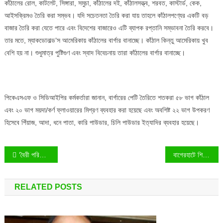
কাঁঠালের রোল, কাটলেট, সিঙ্গারা, সমুচা, কাঁঠালের দই, কাঁঠালসত্ত্ব, শরবত, কাস্টার্ড, কেক,
আইসক্রিমও তৈরি করা সম্ভব। যদি সচেতনতা তৈরি করা যায় তাহলে কাঁঠালপণ্যের একটি বড়
বাজার তৈরি করা যেতে পারে এবং বিদেশের বাজারেও এটি ব্যাপক রপ্তানি সম্ভাবনা তৈরি করবে।
তার মতে, ম্যাকডোনাল্ড’স আমেরিকায় কাঁঠালের বার্গার বানাচ্ছে। কাঁঠাল কিন্তু আমেরিকায় খুব
বেশি হয় না। শুধুমাত্র পুষ্টিগুণ এবং স্বাদ বিবেচনায় তারা কাঁঠালের বার্গার বানাচ্ছে।
পিকেএসএফ ও সিডিআইপির কর্মকর্তারা জানান, বার্গারের পেটি তৈরিতে শতকরা ৫৮ ভাগ কাঁঠাল
এবং ২০ ভাগ ময়দা/কর্ণ ফ্লাওয়ারের মিশ্রণ ব্যবহার করা হয়েছে এবং অবশিষ্ট ২২ ভাগ উপকরণ
হিসেবে পিঁয়াজ, আদা, ধনে পাতা, কারি পাউডার, চিলি পাউডার ইত্যাদির ব্যবহার হয়েছে।
Post
‘বৈরী পরিবেশ’ জয় করে দেশে ফিরছেন প্রধানমন্ত্রী
বাগেরহাটে শিক্ষার্থীদের মাঝে ডিজিটাল ডিভাইস ও ল্যাব উপকরণ বিতরণ
navigation
RELATED POSTS