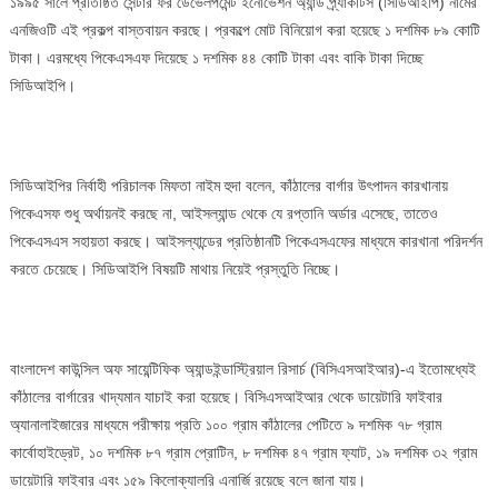
১৯৯৫ সালে প্রতিষ্ঠিত সেন্টার ফর ডেভেলপমেন্ট ইনোভেশন অ্যান্ড প্র্যাকটিস (সিডিআইপি) নামের
এনজিওটি এই প্রকল্প বাস্তবায়ন করছে। প্রকল্পে মোট বিনিয়োগ করা হয়েছে ১ দশমিক ৮৯ কোটি
টাকা। এরমধ্যে পিকেএসএফ দিয়েছে ১ দশমিক ৪৪ কোটি টাকা এবং বাকি টাকা দিচ্ছে
সিডিআইপি।
সিডিআইপির নির্বাহী পরিচালক মিফতা নাইম হুদা বলেন, কাঁঠালের বার্গার উৎপাদন কারখানায়
পিকেএসফ শুধু অর্থায়নই করছে না, আইসল্যান্ড থেকে যে রপ্তানি অর্ডার এসেছে, তাতেও
পিকেএসএস সহায়তা করছে। আইসল্যান্ডের প্রতিষ্ঠানটি পিকেএসএফের মাধ্যমে কারখানা পরিদর্শন
করতে চেয়েছে। সিডিআইপি‍ বিষয়টি মাথায় নিয়েই প্রস্তুতি নিচ্ছে।
বাংলাদেশ কাউন্সিল অফ সায়েন্টিফিক অ্যান্ডইন্ডাস্ট্রিয়াল রিসার্চ (বিসিএসআইআর)-এ ইতোমধ্যেই
কাঁঠালের বার্গারের খাদ্যমান যাচাই করা হয়েছে। বিসিএসআইআর থেকে ডায়েটারি ফাইবার
অ্যানালাইজারের মাধ্যমে পরীক্ষায় প্রতি ১০০ গ্রাম কাঁঠালের পেটিতে ৯ দশমিক ৭৮ গ্রাম
কার্বোহাইড্রেট, ১০ দশমিক ৮৭ গ্রাম প্রোটিন, ৮ দশমিক ৪৭ গ্রাম ফ্যাট, ১৯ দশমিক ৩২ গ্রাম
ডায়েটারি ফাইবার এবং ১৫৯ কিলোক্যালরি এনার্জি রয়েছে বলে জানা যায়।