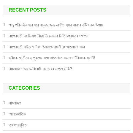
RECENT POSTS
ঋতু পরিবর্তনে ঘরে ঘরে বাড়ছে জ্বর-কাশি: সুস্থ থাকার ৫টি সহজ উপায়
বাগেরহাটে এসডিএফ বিদ্যানিকেতনের ভিত্তিপ্রস্তর স্থাপন
বাগেরহাটে পরিবেশ দিবস উপলক্ষে র‌্যালী ও আলোচনা সভা
স্ত্রীকে হোটেলে ২ পুরুষের সঙ্গে হাতেনাতে ধরলেন চিকিৎসক স্বামী!
বাংলাদেশে ভারত-বিরোধী প্রচারের নেপথ্যে কি?
CATEGORIES
বাংলাদেশ
আন্তর্জাতিক
তথ্যপ্রযুক্তি