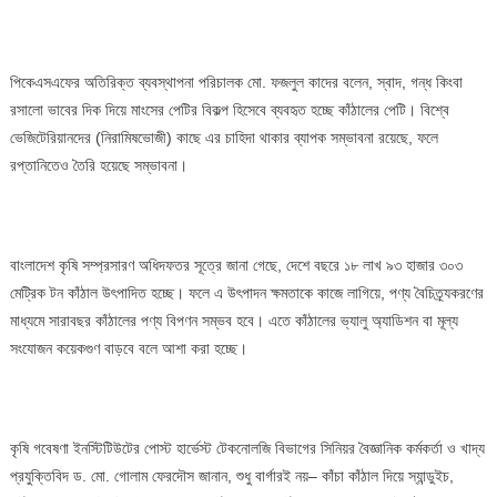
পিকেএসএফের অতিরিক্ত ব্যবস্থাপনা পরিচালক মো. ফজলুল কাদের বলেন, স্বাদ, গন্ধ কিংবা
রসালো ভাবের দিক দিয়ে মাংসের পেটির বিকল্প হিসেবে ব্যবহৃত হচ্ছে কাঁঠালের পেটি। বিশ্বে
ভেজিটেরিয়ানদের (নিরামিষভোজী) কাছে এর চাহিদা থাকার ব্যাপক সম্ভাবনা রয়েছে, ফলে
রপ্তানিতেও তৈরি হয়েছে সম্ভাবনা।
বাংলাদেশ কৃষি সম্প্রসারণ অধিদফতর সূত্রে জানা গেছে, দেশে বছরে ১৮ লাখ ৯৩ হাজার ৩০৩
মেট্রিক টন কাঁঠাল উৎপাদিত হচ্ছে। ফলে এ উৎপাদন ক্ষমতাকে কাজে লাগিয়ে, পণ্য বৈচিত্র্যকরণের
মাধ্যমে সারাবছর কাঁঠালের পণ্য বিপণন সম্ভব হবে। এতে কাঁঠালের ভ্যালু অ্যাডিশন বা মূল্য
সংযোজন কয়েকগুণ বাড়বে বলে আশা করা হচ্ছে।
কৃষি গবেষণা ইনস্টিটিউটের পোস্ট হার্ভেস্ট টেকনোলজি বিভাগের সিনিয়র বৈজ্ঞানিক কর্মকর্তা ও খাদ্য
প্রযুক্তিবিদ ড. মো. গোলাম ফেরদৌস জানান, শুধু বার্গারই নয়– কাঁচা কাঁঠাল দিয়ে স্যান্ডুইচ,