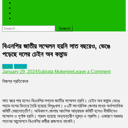
ভাইরাল ব্যক্তি জীবন কাহিনী
লাইফস্টাইল
রাশিফল
অন্যান্য
Search
for:
বিএনপির জাতীয় সম্মেলন হয়নি সাত বছরেও, ভেঙে
পড়েছে দলের চেইন অব কমান্ড
দিনকাল
বাংলাদেশ
on
January 29, 2024
Subrata Mukerjee
Leave a Comment
বিএনপির
নিজস্ব প্রতিবেদক
জাতীয়
সম্মেলন
হয়নি
সাত
সাত বছর পার হলেও বিএনপির সপ্তম জাতীয় সম্মেলন হয়নি। চেইন অব কমান্ড ভেঙে
বছরেও,
পড়ায় দলের ভিতরে তৈরি হয়েছে বিশৃঙ্খলা। ৮২টি সাংগঠনিক জেলার মধ্যে অর্ধশতাধিক
ভেঙে
কমিটি মেয়াদোত্তীর্ণ। অধিকাংশ জেলায় আংশিক আহ্বায়ক কমিটি হলেও দীর্ঘদিনেও
পড়েছে
সম্মেলন ও পূর্ণাঙ্গ হয়নি। প্রবল হয়েছে অভ্যন্তরীণ দ্বন্দ্ব ও গ্রুপিং। একারণে সরকার
দলের
পতনের আন্দোলনে বিএনপির কর্মীরা রাজপথে নামেনি।
চেইন
অব