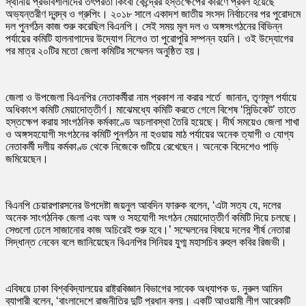
স্থানীয় প্রভাবশালীদের তৎপরতা কিংবা কেন্দ্রের হস্তক্ষেপের কারণে প্রবল হয়েছে
অভ্যন্তরীণ দ্বন্দ্ব ও গ্রুপিং। ২০১৮ সালে একাদশ জাতীয় সংসদ নির্বাচনের পর পুরোদমে
দল পুনর্গঠন কাজ শুরু করেছিল বিএনপি। সেই সময় মূল দল ও অঙ্গসংগঠনের বিভিন্ন
পর্যায়ের কমিটি হালনাগাদের উদ্যোগ নিলেও তা পুরোপুরি সম্পন্ন হয়নি। ওই উদ্যোগের
পর মাত্র ২০টির মতো জেলা কমিটির সম্মেলন অনুষ্ঠিত হয়।
জেলা ও উপজেলা বিএনপির নেতাকর্মীরা নাম প্রকাশ না করার শর্তে জানান, তৃণমূল পর্যায়ে
অধিকাংশ কমিটি মেয়াদোত্তীর্ণ। মাঝেমধ্যে কমিটি করতে গেলে বিশেষ ‘সিন্ডিকেট’ তাতে
হস্তক্ষেপ করায় সাংগঠনিক কর্মকাণ্ডে অচলাবস্থা তৈরি হয়েছে। দীর্ঘ সময়েও জেলা শাখা
ও অঙ্গসহযোগী সংগঠনের কমিটি পুনর্গঠন না হওয়ায় মাঠ পর্যায়ের অনেক ত্যাগী ও যোগ্য
নেতাকর্মী দলীয় কর্মকাণ্ড থেকে নিজেকে গুটিয়ে রেখেছেন। অনেকে বিদেশেও পাড়ি
জমিয়েছেন।
বিএনপি চেয়ারপারসনের উপদেষ্টা জয়নুল আবদিন ফারুক বলেন, ‘এটা সত্য যে, দলের
অনেক সাংগঠনিক জেলা এবং অঙ্গ ও সহযোগী সংগঠন মেয়াদোত্তীর্ণ কমিটি দিয়ে চলছে।
সেগুলো ঢেলে সাজানোর কাজ অচিরেই শুরু হবে।’ সম্মেলনের বিষয়ে দলের শীর্ষ নেতারা
সিদ্ধান্ত নেবেন বলে জানিয়েছেন বিএনপির সিনিয়র যুগ্ম মহাসচিব রুহুল কবির রিজভী।
এবিষয়ে ঢাকা বিশ্ববিদ্যালয়ের রাষ্ট্রবিজ্ঞান বিভাগের সাবেক অধ্যাপক ড. নুরুল আমিন
ব্যাপারী বলেন, ‘বাংলাদেশে রাজনীতির দুটি প্রধান বলয়। একটি আওয়ামী লীগ আরেকটি