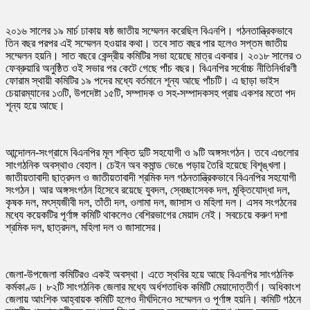
কমান্ড
২০১৬ সালের ১৯ মার্চ ঢাকায় ষষ্ঠ জাতীয় সম্মেলন করেছিল বিএনপি। গঠনতান্ত্রিকভাবে
তিন বছর পরপর এই সম্মেলন হওয়ার কথা। তবে সাত বছর পার হলেও সপ্তম জাতীয়
সম্মেলন হয়নি। সাত বছরে কেন্দ্রীয় কমিটির সভা হয়েছে মাত্র একবার। ২০১৮ সালের ৩
ফেব্রুয়ারি অনুষ্ঠিত ওই সভার পর কেটে গেছে পাঁচ বছর। বিএনপির সর্বোচ্চ নীতিনির্ধারণী
ফোরাম স্থায়ী কমিটির ১৯ পদের মধ্যে বর্তমানে শূন্য আছে পাঁচটি। এ ছাড়া ভাইস
চেয়ারম্যানের ১৩টি, উপদেষ্টা ১৫টি, সম্পাদক ও সহ-সম্পাদকসহ প্রায় একশর মতো পদ
শূন্য হয়ে আছে।
আন্দোলন-সংগ্রামে বিএনপির মূল শক্তি দুটি সহযোগী ও ৯টি অঙ্গসংগঠন। তবে এগুলোর
সাংগঠনিক অবস্থাও বেহাল। চেইন অব কমান্ড ভেঙে পড়ায় তৈরি হয়েছে বিশৃঙ্খলা।
জাতীয়তাবাদী ছাত্রদল ও জাতীয়তাবাদী শ্রমিক দল গঠনতান্ত্রিকভাবে বিএনপির সহযোগী
সংগঠন। আর অঙ্গসংগঠন হিসেবে রয়েছে যুবদল, স্বেচ্ছাসেবক দল, মুক্তিযোদ্ধা দল,
কৃষক দল, মৎস্যজীবী দল, তাঁতী দল, ওলামা দল, জাসাস ও মহিলা দল। এসব সংগঠনের
মধ্যে কয়েকটির পূর্ণাঙ্গ কমিটি থাকলেও বেশিরভাগের মেয়াদ নেই। সবচেয়ে করুণ দশা
শ্রমিক দল, ছাত্রদল, মহিলা দল ও জাসাসের।
জেলা-উপজেলা কমিটিরও একই অবস্থা। এতে স্থবির হয়ে আছে বিএনপির সাংগঠনিক
কর্মকাণ্ড। ৮২টি সাংগঠনিক জেলার মধ্যে অর্ধশতাধিক কমিটি মেয়াদোত্তীর্ণ। অধিকাংশ
জেলায় আংশিক আহ্বায়ক কমিটি হলেও দীর্ঘদিনেও সম্মেলন ও পূর্ণাঙ্গ হয়নি। কমিটি গঠনে