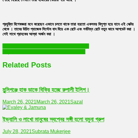
প্রযুক্তি বিশেষজ্ঞরা মনে করেছেন এভাবে চলতে থাকে তারা হয়তো একসময় বিলুপ্ত হয়ে যাবে এই সেক্টর
থেকে । তাদের উচিত প্যাজেক সিস্টেম বাদ দিয়ে এক রেটে এবং সর্বনিম্ন রেটে নতুন ভাবে আপডেট করা ।
সেই সাথে গ্রাহকের আস্থা অর্জন করা ।
Post
এবার প্লে স্টোরে নেগেটিভ রিভিউতে ভেসে গেল ব্রিলিয়ান্ট
অপূর্বা লাইফস্টাইল I misschocolate Lifestyle
navigation
Related Posts
মুন্সিগঞ্জে হাক ডাকে বিক্রি হচ্ছে রুপালী ইলিশ।
March 26, 2021
March 26, 2021
Sazal
ইভ্যালি ও লাখো মানুষের স্বপ্নের সঙ্গী হলো যমুনা গ্রুপ
July 28, 2021
Subrata Mukerjee