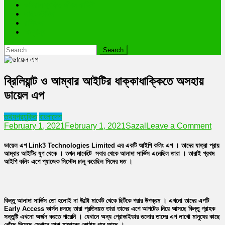
ভাইরাল ব্যক্তি জীবন কাহিনী
লাইফস্টাইল
রাশিফল
অন্যান্য
Search
for:
ব্রিলিয়ান্ট ও আম্বার আইটির ধাক্কাধাক্কিতে অসহায়
ডায়েল এপ
তথ্যপ্রযুক্তি
বাংলাদেশ
on
February 1, 2021
February 1, 2021
Sazal
Leave a Comment
ব্রিলিয়
ও
ডায়েল এপ Link3 Technologies Limited এর একটি আইপি কলিং এপ । তাদের যাত্রা প্রায়
আম্ব
আম্বার আইটির যুগ থেকে । তখন মার্কেটে সবার থেকে আলাদা সার্ভিস এনেছিল তারা । তারাই প্রথম
আইট
আইপি কলিং এপে প্যাজেক সিস্টেম চালু করেছিল সিমের মত ।
ধাক্ক
অসহ
ডায়ে
এপ
কিন্তু আলাদা সার্ভিস তো হলোই না উল্টো মার্কেট থেকে ছিটঁকে পরার উপক্রম । এখনো তাদের এপটি
Early Access ভার্সন চলছে তারা প্রতিনয়ত তারা তাদের এপে আপটেড নিয়ে আসছে কিন্তু গ্রাহক
সন্তুষ্টি এখনো অর্জন করতে পারেনি । যেখানে অন্য প্রোভাইডার গুলোর তাদের এপ লাখো মানুষের কাছে
পোঁছে দিয়েছে সেখানে তারা হাজারের কোঠায় পরে আছে ।