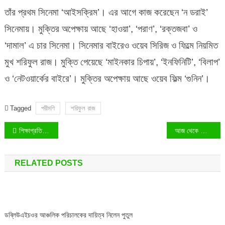
তাঁর প্রথম সিনেমা ‘আইসক্রিম’। এর আগে কাজ করেছেন ‘ন ডরাই’
সিনেমায়। মুক্তির অপেক্ষায় আছে ‘হাওয়া’, ‘পরাণ’, ‘রক্তজবা’ ও
‘দামাল’ এ চার সিনেমা। সিনেমার বাইরেও ওয়েব সিরিজ ও ফিল্মে নিয়মিত
মুখ শরিফুল রাজ। মুক্তি পেয়েছে ‘মাইনকার চিপায়’, ‘ইনফিনিটি’, ‘বিলাপ’
ও ‘নেটওয়ার্কের বাইরে’। মুক্তির অপেক্ষায় আছে ওয়েব ফিল্ম ‘গুনিন’।
Tagged
পরীমণি
শরিফুল রাজ
Post
শিক্ষাপ্রতিষ্ঠান সীমিত পরিসরেই চলবেঃ শিক্ষামন্ত্রী
আজ থেকে কার্যকর করোনা বিধিনিষেধঃ ওমিক্রনের প্রাদুর্ভাব
navigation
RELATED POSTS
ডব্লিউএইচওর আঞ্চলিক পরিচালকের দায়িত্ব নিলেন পুতুল