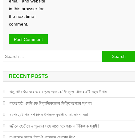
email, and website
in this browser for
the next time I
comment.
Search
for:
RECENT POSTS
ঋতু পরিবর্তনে ঘরে ঘরে বাড়ছে জ্বর-কাশি: সুস্থ থাকার ৫টি সহজ উপায়
বাগেরহাটে এসডিএফ বিদ্যানিকেতনের ভিত্তিপ্রস্তর স্থাপন
বাগেরহাটে পরিবেশ দিবস উপলক্ষে র‌্যালী ও আলোচনা সভা
স্ত্রীকে হোটেলে ২ পুরুষের সঙ্গে হাতেনাতে ধরলেন চিকিৎসক স্বামী!
বাংলাদেশে ভারত-বিরোধী প্রচারের নেপথ্যে কি?