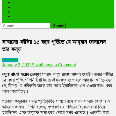
ভাইরাল ব্যক্তি জীবন কাহিনী
লাইফস্টাইল
রাশিফল
অন্যান্য
Search
for:
সাদ্দামের ফাঁসির ১৫ বছর পূর্তিতে যে আহ্বান জানালেন
তার কন্যা
আন্তর্জাতিক
on
January 2, 2022
Sazal
Leave a Comment
সাদ্দামের
যমুনা
বাংলা
ওয়েব
ডেস্কঃ
সাদ্দাম কন্যা রাঘাদ সাদ্দাম হুসাইন বাবার ফাঁসির
ফাঁসির
১৫
১৫ বছর পূর্তিতে তিনি ইরাকিদের ঐক্যবদ্ধ হতে বলে আহ্বান জানিয়েছেন
বছর
যে, বিশ্বে যে পরিবর্তন ঘটছে তার সাথে ইরাকিদের খাপ খাওয়ানোরও খবর
পূর্তিতে
আল আরাবিয়ার।
যে
আহ্বান
গতকাল শুক্রবার বাবার প্রতিকৃতির সামনে বসে রাঘাদ সাদ্দাম হোসেন এ
জানালেন
আহ্বান জানান। তিনি বলেন, সম্প্রদায় ও পটভূমি বিবেচনায় না নিয়ে
তার
কন্যা
ইরাকিদের একে অন্যকে ক্ষমা করে দেয়ার সময় এসেছে। এমনকি যারা