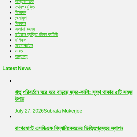
আন্তর্জাতিক
তথ্যপ্রযুক্তি
বিনোদন
খেলাধুলা
দিনকাল
অজানা রহস্য
ভাইরাল ব্যক্তি জীবন কাহিনী
রাশিফল
লাইফস্টাইল
ভারত
অন্যান্য
Latest News
ঋতু পরিবর্তনে ঘরে ঘরে বাড়ছে জ্বর-কাশি: সুস্থ থাকার ৫টি সহজ
উপায়
July 27, 2026
Subrata Mukerjee
বাগেরহাটে এসডিএফ বিদ্যানিকেতনের ভিত্তিপ্রস্তর স্থাপন