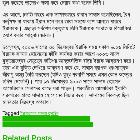
ভুল করেছে তাদেরও ক্ষমা করে দেয়ার কথা বলেন তিনি।
এর আগে, চলতি বছরে এক সাক্ষাৎকারে রাঘাদ সাদ্দাম বলেছিলেন, বৈধ
কর্তৃপক্ষ না থাকায় ইরান মনে করে তারা সহজে বশে আনতে পারবে
ইরাককে। এছাড়া সর্বশেষ বক্তৃতায় তিনি ইরানকে সংঘাত ও বিরোধিতা
ত্যাগ করার আহ্বান জানান।
উল্লেখ্য, ২০০৬ সালের ৩০ ডিসেম্বর ইরাকি সময় সকাল ৬.০৬ মিনিটে
ইরাকে সাদ্দাম হোসেনের ফাঁসি কার্যকর করার আগে ২০০৩ সালে
যুক্তরাজ্যের নেতৃত্বে কতিপয় আন্তর্জাতিক রাষ্ট্র ইরাক আক্রমণ করে।
তারা এই যুক্তি দেখিয়ে আক্রমণ করে যে, সাদ্দাম ব্যাপক ধ্বংসাত্বক
জীবাণু অস্ত্র তৈরি করছেন (যদিও যুদ্ধ পরবর্তি সময়ে এমন কোন অস্ত্রের
হদিস মেলেনি)। পরে ১৩ ডিসেম্বর ২০০৩ সালে সাদ্দাম হোসেন
আমেরিকান সেনাদের কাছে ধরা পড়েন। পরবর্তীতে আমেরিকা ইরাকি
সরকারের হাতে সাদ্দাম হোসেনের বিচার করে। সাদ্দামের বিরুদ্ধে ছিল
মানবতার বিরুদ্ধে অপরাধ।
Tagged
ইরাক
রাঘাদ সাদ্দাম হুসাইন
Post
তাড়াহুড়ো করে তালেবান সরকারকে স্বীকৃতি দেবেনা রাশিয়া
ভারত পুরোপুরি লকডাউনে যাবে না- প্রধানমন্ত্রী নরেন্দ্র মোদি
navigation
Related Posts