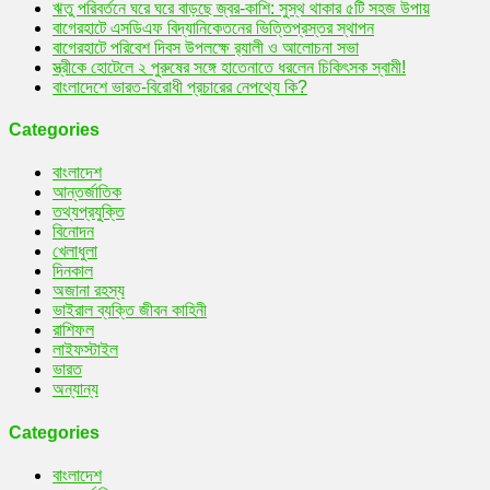
ঋতু পরিবর্তনে ঘরে ঘরে বাড়ছে জ্বর-কাশি: সুস্থ থাকার ৫টি সহজ উপায়
বাগেরহাটে এসডিএফ বিদ্যানিকেতনের ভিত্তিপ্রস্তর স্থাপন
বাগেরহাটে পরিবেশ দিবস উপলক্ষে র‌্যালী ও আলোচনা সভা
স্ত্রীকে হোটেলে ২ পুরুষের সঙ্গে হাতেনাতে ধরলেন চিকিৎসক স্বামী!
বাংলাদেশে ভারত-বিরোধী প্রচারের নেপথ্যে কি?
Categories
বাংলাদেশ
আন্তর্জাতিক
তথ্যপ্রযুক্তি
বিনোদন
খেলাধুলা
দিনকাল
অজানা রহস্য
ভাইরাল ব্যক্তি জীবন কাহিনী
রাশিফল
লাইফস্টাইল
ভারত
অন্যান্য
Categories
বাংলাদেশ