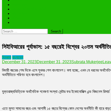
তথ্যপ্রযুক্তি
অজানা রহস্য
ভাইরাল ব্যক্তি জীবন কাহিনী
লাইফস্টাইল
রাশিফল
অন্যান্য
Search
for:
সিইবিআরের পূর্বাভাস: ১৫ বছরেই বিশ্বের ২০তম অর্থনীতি
দিনকাল
বাংলাদেশ
December 31, 2023
December 31, 2023
Subrata Mukerjee
Lea
বিদায়ী বছরের শেষ দিকে এসে সুখবর পেল বাংলাদেশ। বলা হচ্ছে, এখন যে ধরনের অর্থনৈতি
অর্থনীতিতে পরিণত হবে বাংলাদেশ।
যুক্তরাজ্যভিত্তিক অর্থনৈতিক গবেষণা সংস্থা সেন্টার ফর ইকোনোমিক্স এন্ড বিজনেস রিসা
এতে মূলত সামনের বছর এবং আগামী ১৫ বছরে বিশ্বের কোন দেশের অর্থনীতি কী হারে বাড়বে,