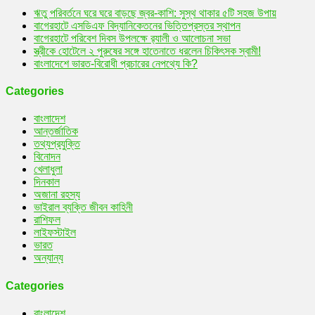
ঋতু পরিবর্তনে ঘরে ঘরে বাড়ছে জ্বর-কাশি: সুস্থ থাকার ৫টি সহজ উপায়
বাগেরহাটে এসডিএফ বিদ্যানিকেতনের ভিত্তিপ্রস্তর স্থাপন
বাগেরহাটে পরিবেশ দিবস উপলক্ষে র‌্যালী ও আলোচনা সভা
স্ত্রীকে হোটেলে ২ পুরুষের সঙ্গে হাতেনাতে ধরলেন চিকিৎসক স্বামী!
বাংলাদেশে ভারত-বিরোধী প্রচারের নেপথ্যে কি?
Categories
বাংলাদেশ
আন্তর্জাতিক
তথ্যপ্রযুক্তি
বিনোদন
খেলাধুলা
দিনকাল
অজানা রহস্য
ভাইরাল ব্যক্তি জীবন কাহিনী
রাশিফল
লাইফস্টাইল
ভারত
অন্যান্য
Categories
বাংলাদেশ