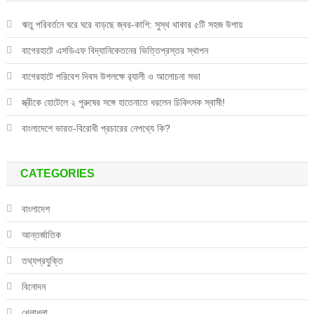
ঋতু পরিবর্তনে ঘরে ঘরে বাড়ছে জ্বর-কাশি: সুস্থ থাকার ৫টি সহজ উপায়
বাগেরহাটে এসডিএফ বিদ্যানিকেতনের ভিত্তিপ্রস্তর স্থাপন
বাগেরহাটে পরিবেশ দিবস উপলক্ষে র‌্যালী ও আলোচনা সভা
স্ত্রীকে হোটেলে ২ পুরুষের সঙ্গে হাতেনাতে ধরলেন চিকিৎসক স্বামী!
বাংলাদেশে ভারত-বিরোধী প্রচারের নেপথ্যে কি?
CATEGORIES
বাংলাদেশ
আন্তর্জাতিক
তথ্যপ্রযুক্তি
বিনোদন
খেলাধুলা