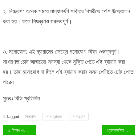
২. নিয়ন্ত্রণ: অনেক সময়ে মাধ্যাকর্ষণ শক্তির বিপরীতে পেশি উত্তোলন
করা হয়। ফলে নিয়ন্ত্রণও গুরুত্বপূর্ণ।
৩. মনোযোগ: এই ব্যায়ামের ক্ষেত্রে মনোযোগ ভীষণ গুরুত্বপূর্ণ।
সাধারণত চোট আঘাতের সমস্যা থেকে মুক্তি পেতে এই ব্যায়াম করা
হয়। তাই মনোযোগ না দিলে এই ব্যায়াম করার সময় পেশিতে চোট পেতে
পারেন।
সুত্রঃ বিডি প্রতিদিন
Tagged
পিলাটেস
যোগ ব্যায়াম
যোগাভ্যাস
Post
বিকাশ একাউন্ট খোলার নিয়ম (create bkash account)
থ্যালাসেমিয়া কি, উপসর্গ ও থ্যালাসেমিয়ার চিকিৎসা