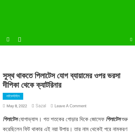
সুস্থ থাকতে পিলাটেস যোগ ব্যায়ামের ওপর ভরসা
দীপিকা থেকে ক্যাটরিনার
লাইফস্টাইল
Sazal
On
May 8, 2022
Leave A Comment
সুস্থ
পিলাটেস
যোগাভ্যাস। গত শতকের গোড়ার দিকে জোসেফ
পিলাটেস
শুরু
থাকতে
পিলাটেস
করেছিলেন ফিট থাকার এই নয়া উপায়। তার নাম থেকেই পরে নামকরণ
যোগ