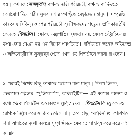
হয়। কখনও
যোগাভ্যাস
, কখনও ভারী শরীরচর্চা, কখনও কার্ডিওতে
ব্যায়ামের
ওপর
মনোযোগ দিয়ে শরীর সুস্থ রাখার পথ খুঁজে বেড়াচ্ছেন মানুষ। সম্প্রতি
ভরসা
ভারতসহ বিভিন্ন দেশের শরীরচর্চা প্রশিক্ষকদের পছন্দের তালিকায় ঠাঁই
দীপিকা
পেয়েছে
পিলাটেস
। কোনও যন্ত্রপাতির ব্যবহার নয়, কেবল স্ট্রেচিং-এর
থেকে
ক্যাটরিনার
উপর জোর দেওয়া হয় এই বিশেষ পদ্ধতিতে। বলিউডের অনেক অভিনেতা
ও অভিনেত্রীরাই সুস্বাস্থ্য পেতে এখন এই পিলাটেসে ভরসা রাখছেন।
১. প্রায়ই বিশেষ কিছু আঘাতে ভোগেন নানা মানুষ। স্লিপ ডিস্ক,
ফ্রোজেন শোল্ডার, স্পন্ডিলোসিস, আর্থ্রাইটিস— এই ধরনের সমস্যা ও
ব্যথা থেকে পিলাটেস অনেকাংশে মুক্তি দেয়।
পিলাটেস
কিন্তু কোনও
রোগকে নির্মূল করে সারিয়ে তোলে না। তবে হাড়, অস্থিসন্ধি, পেশিগত
নানা আঘাতের ব্যথা কমিয়ে সুস্থ জীবনে ফেরাতে সাহায্য করে করে এই
ব্যায়াম।