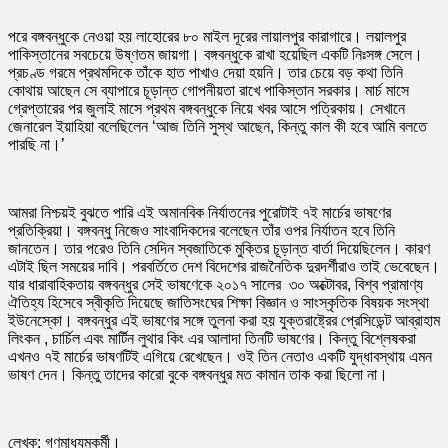
পরে বঙ্গবন্ধুকে নেওয়া হয় লাহোরের ৮০ মাইল দূরের লায়ালপুর কারাগারে। লয়ালপুর
পাকিস্তানের সবচেয়ে উষ্ণতম জায়গা। বঙ্গবন্ধুকে রাখা হয়েছিল একটি নিঃসঙ্গ সেলে।
প্রচণ্ড গরমে প্রথমদিকে তাঁকে হাত পাখাও দেয়া হয়নি। তার চেয়ে বড় কথা তিনি
কোথায় আছেন সে ব্যাপারে চূড়ান্ত গোপনীয়তা রাখে পাকিস্তান সরকার। মার্চ মাসে
গ্রেপ্তারের পর জুলাই মাসে প্রথম বঙ্গবন্ধুকে নিয়ে খবর আসে পত্রিকায়। সেখানে
জেনারেল ইয়াহিয়া বলেছিলেন ‘আজ তিনি সুস্থ আছেন, কিন্তু কাল কী হবে আমি বলতে
পারছি না।’
আমরা নিশ্চয়ই বুঝতে পারি এই অমানবিক নির্যাতনের পুরোটাই ৭ই মার্চের ভাষণের
প্রতিক্রিয়া। বঙ্গবন্ধু নিজেও সাংবাদিকদের বলেছেন তাঁর ওপর নির্যাতন হবে তিনি
জানতেন। তার পরেও তিনি সেদিন স্বজাতিকে মুক্তির চূড়ান্ত বার্তা দিয়েছিলেন। কারণ
এটাই ছিল সময়ের দাবি। পরবর্তিতে দেশ বিদেশের রাজনৈতিক দুরদর্শীরাও তাই ভেবেছেন।
যার ধারাবাহিকতায় বঙ্গবন্ধুর সেই ভাষণেকে ২০১৭ সালের ৩০ অক্টোবর, বিশ্ব প্রামাণ্য
ঐতিহ্য হিসেবে স্বীকৃতি দিয়েছে জাতিসংঘের শিক্ষা বিজ্ঞান ও সাংস্কৃতিক বিষয়ক সংস্থা
ইউনেস্কো। বঙ্গবন্ধুর এই ভাষণের সঙ্গে তুলনা করা হয় যুক্তরাষ্ট্রের প্রেসিডেন্ট আব্রাহাম
লিংকন , চার্চিল এবং মার্টিন লুথার কিং এর আলাদা তিনটি ভাষণের। কিন্তু বিশ্লেষকরা
এখনও ৭ই মার্চের ভাষণটিই এগিয়ে রেখেছেন। ওই তিন নেতাও একটি যুদ্ধাবস্থায় এমন
ভাষণ দেন। কিন্তু তাদের কারো বুকে বঙ্গবন্ধুর মত কামান তাক করা ছিলো না।
লেখক: গণমাধ্যমকর্মী।