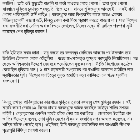
বলছিল। তাই ওই মুহূর্তেই বাঙালি যা বার্তা পাওয়ার পেয়ে গেলো। তারা বুঝে গেলো
সাবধানে মুক্তির চূড়ান্ত প্রস্তুতি নিতে হবে। সামনে মুক্তিযুদ্ধ আসছেই। একই বার্তা
পেলো পাকিস্তানী উর্দি শাহিও। বঙ্গবন্ধুকে তারা বিশ্ববাসীর কাছে আরও একবার
বিচ্ছিন্নতাবাদী বললো বটে, কিন্তু কোন কথা দিয়ে প্রমাণ করতে পারলো না। সারা বিশ্বের
বাঘা রাজনীতিকরা সেদিন অবাক বিস্ময়ে দেখলেন, নিজের মধ্যে কী দুর্দান্ত পরম্পরা সৃষ্টি
করেছেন শেখ মুজিবুর রহমান !
বাকি ইতিহাস সবার জানা। তবু বলতে হয় বঙ্গবন্ধুর সেদিনের ভাষণের পর উত্তাল হয়ে
উঠেছিল টেকনাফ থেকে তেঁতুলিয়া। ঘরের মা-বোনেরা্ও যুদ্ধের প্রস্তুতি নিয়েছিলেন। ঘর
ছেড়ে অনিশ্চয়তার উদ্দেশে বের হয়ে পড়েছিলেন যুবকের দল। উঠতি কিশোরের কণ্ঠেও
বেজেছিল মুক্তির গান। ৯ মাস রক্তক্ষয়ী সংগ্রামের পর বাঙালির আকাশে উঠেছিল লাল
স্বাধীনতার সূর্য। বিশ্বের মানচিত্রে যুক্ত হয়েছিল বহুল কাঙ্ক্ষিত এক খণ্ড স্বাধীন
বাংলাদেশ।
কিন্তু তখন্ও পাকিস্তানের কারাগারে মুক্তির ত্রাতা বঙ্গবন্ধু শেখ মুজিবুর রহমান। ৭ই
মার্চের ভাষণ দেয়ার ১৯ দিনের মাথায় বঙ্গবন্ধুকে আটক করেছিল আইয়ুব শাহির সশস্ত্র
বাহিনী। গ্রেপ্তারের একদিন পরেই তাঁকে নেয়া হয় করাচিতে। জেনারেল ইয়াহিয়া খান
জাতির উদ্দেশ্যে বলেন, শেখ মুজিব দেশের ঐক্য ও সংহতির ওপর আঘাত করেছেন, এর
শাস্তি তাঁকে পেতেই হবে। ওইদিনই তিনি বঙ্গবন্ধুর রাজনৈতিক দল আওয়ামী লীগকে
পুরোপুরি নিষিদ্ধ ঘোষণা করেন।