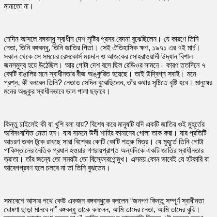
মানাতো না।
সেদিন আসলে বঙ্গবন্ধু স্বাধীন দেশ সৃষ্টির প্রসব বেদনা বুঝেছিলেন। যে কারণে তিনি
নেতা, তিনি বঙ্গবন্ধু, তিনি জাতির পিতা। সেই ঐতিহাসিক ক্ষণ, ১৯৭১ এর ৭ই মার্চ।
সকাল থেকে সে সময়ের রেসকোর্স ময়দান ও আজকের সোহরাওয়ার্দী উদ্যান বিশাল
জনসমুদ্র হয়ে উঠেছিল। আর গোটা দেশ বসে ছিল রেডিওর সামনে। কারণ ততদিনে ৭
কোটি বাঙালির মনে স্বাধীনতার বীজ অঙ্কুরিত হয়েছে। তাই উদ্বিগ্ন সবাই। মনে
প্রশ্ন, কী বলবেন তিনি? নেতাও সেদিন বুঝেছিলেন, তাঁর কথার সৃষ্টিতে বৃষ্টি হবে। মানুষের
মনের অঙ্কুর স্বাধীনভাবে ডাল পালা ছড়াবে।
কিন্তু চাইলেই কী যা খুশি বলা যায়? বিশেষ করে মানুষটি যদি একটি জাতির ওই মুহূর্তের
অবিসংবাদিত নেতা হন। যার সামনে উর্দী শাহির কামানের গোলা তাক করা। যার প্রতিটি
আচরণ তখন টুকে রাখছে সারা বিশ্বের কোটি কোটি শত্রু মিত্র। যে মুহূর্তে তিনি গোটা
পাকিস্তানের নৈতিক প্রধান হওয়ার গণরায়প্রাপ্ত অন্যদিকে একটি জাতির স্বাধীনতার
ত্রাতা। তাঁর জন্যে তো সময়টা তো বিস্ফোরণোন্মুখ। এসময় কোন ভাবেই যে হটকারি বা
আবেগপ্রবণ হলে চলবে না তা তিনি বুঝতেন।
সমাবেশে আসার পথে কেউ একজন বঙ্গবন্ধুকে বললেন “জনগণ কিন্তু সম্পূর্ণ স্বাধীনতা
ঘোষণা ছাড়া মানবে না” বঙ্গবন্ধু তাকে বললেন, আমি তাদের নেতা, আমি তাদের বুঝি।