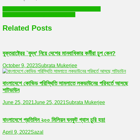
Post
লোকসভা নির্বাচনের বিজেপির প্রার্থী মনোয়নে চমক দেখা যাচ্ছে না
বাংলাদেশে ভারত-বিরোধী প্রচারের নেপথ্যে কি?
navigation
Related Posts
যুক্তরাষ্ট্রের `যুদ্ধ’ নিয়ে দেশের মানবাধিকার কর্মীরা চুপ কেন?
October 9, 2023
Subrata Mukerjee
বাংলাদেশে কোভিড পরিস্থিতি সামলাতে লকডাউনের পরিবর্তে আসছে
শাটডাউন
June 25, 2021
June 25, 2021
Subrata Mukerjee
বাংলাদেশে প্রতিদিন ২০০ মিলিয়ন ঘনফুট গ্যাস চুরি হয়!
April 9, 2022
Sazal