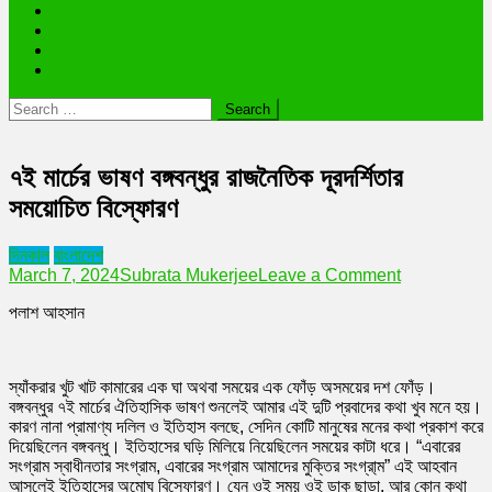
ভাইরাল ব্যক্তি জীবন কাহিনী
লাইফস্টাইল
রাশিফল
অন্যান্য
Search
for:
৭ই মার্চের ভাষণ বঙ্গবন্ধুর রাজনৈতিক দূরদর্শিতার
সময়োচিত বিস্ফোরণ
দিনকাল
বাংলাদেশ
on
March 7, 2024
Subrata Mukerjee
Leave a Comment
৭ই
পলাশ আহসান
মার্চের
ভাষণ
বঙ্গবন্ধুর
রাজনৈতিক
স্যাঁকরার খুট খাট কামারের এক ঘা অথবা সময়ের এক ফোঁড় অসময়ের দশ ফোঁড়।
দূরদর্শিতার
বঙ্গবন্ধুর ৭ই মার্চের ঐতিহাসিক ভাষণ শুনলেই আমার এই দুটি প্রবাদের কথা খুব মনে হয়।
সময়োচিত
কারণ নানা প্রামাণ্য দলিল ও ইতিহাস বলছে, সেদিন কোটি মানুষের মনের কথা প্রকাশ করে
বিস্ফোরণ
দিয়েছিলেন বঙ্গবন্ধু। ইতিহাসের ঘড়ি মিলিয়ে নিয়েছিলেন সময়ের কাটা ধরে। “এবারের
সংগ্রাম স্বাধীনতার সংগ্রাম, এবারের সংগ্রাম আমাদের মুক্তির সংগ্রা্ম” এই আহবান
আসলেই ইতিহাসের অমোঘ বিস্ফোরণ। যেন ওই সময় ওই ডাক ছাড়া, আর কোন কথা