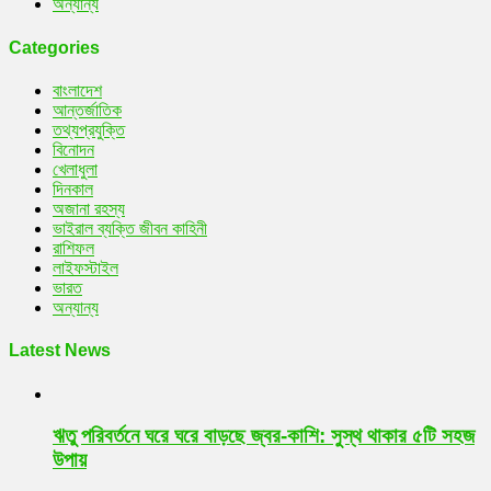
অন্যান্য
Categories
বাংলাদেশ
আন্তর্জাতিক
তথ্যপ্রযুক্তি
বিনোদন
খেলাধুলা
দিনকাল
অজানা রহস্য
ভাইরাল ব্যক্তি জীবন কাহিনী
রাশিফল
লাইফস্টাইল
ভারত
অন্যান্য
Latest News
ঋতু পরিবর্তনে ঘরে ঘরে বাড়ছে জ্বর-কাশি: সুস্থ থাকার ৫টি সহজ
উপায়