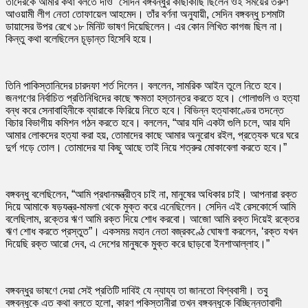
তাদেরকে আমার কথা বলতে দাও” সেদিন বঙ্গবন্ধুর কাছাকাছি ছিলেন ওই সময়ের তরুণ
আওয়ামী লীগ নেতা তোফায়েল আহমেদ। তাঁর বর্ণনা অনুযায়ী, সেদিন বঙ্গবন্ধু চশমাটা
ডায়াসের উপর রেখে ১৮ মিনিট ভাষণ দিয়েছিলেন। এর কোন লিখিত কাগজ ছিল না।
কিন্তু কথা বলেছিলেন চূড়ান্ত হিসেবি হয়ে।
তিনি পাকিস্তানিদের চারদফা শর্ত দিলেন। বললেন, সামরিক আইন তুলে নিতে হবে।
জনগণের নির্বাচিত প্রতিনিধিদের কাছে ক্ষমতা হস্তান্তর করতে হবে। গোলাগুলি ও হত্যা
বন্ধ করে সেনাবাহিনীকে ব্যারাকে ফিরিয়ে নিতে হবে। বিভিন্ন হত্যাকাণ্ডের তদন্তে
বিচার বিভাগীয় কমিশন গঠন করতে হবে। বললেন, “আর যদি একটা গুলি চলে, আর যদি
আমার লোকদের হত্যা করা হয়, তোমাদের কাছে আমার অনুরোধ রইল, প্রত্যেক ঘরে ঘরে
দুর্গ গড়ে তোল। তোমাদের যা কিছু আছে তাই নিয়ে শত্রুর মোকাবেলা করতে হবে।”
বঙ্গবন্ধু বলেছিলেন, “আমি প্রধানমন্ত্রীত্ব চাই না, মানুষের অধিকার চাই। আপনারা রক্ত
দিয়ে আমাকে ষড়যন্ত্র-মামলা থেকে মুক্ত করে এনেছিলেন। সেদিন এই রেসকোর্সে আমি
বলেছিলাম, রক্তের ঋণ আমি রক্ত দিয়ে শোধ করবো। আজো আমি রক্ত দিয়েই রক্তের
ঋণ শোধ করতে প্রস্তুত”। একসময় মহান নেতা বজ্রকণ্ঠে ঘোষণা করলেন, ‘রক্ত যখন
দিয়েছি রক্ত আরো দেব, এ দেশের মানুষকে মুক্ত করে ছাড়বো ইনশাআল্লাহ।”
বঙ্গবন্ধুর ভাষণে দেয়া সেই প্রতিটি দাবিই যে ন্যায্য তা জানতো বিশ্ববাসী। তবু
বঙ্গবন্ধুকে এত কথা বলতে হলো, কারণ পকিস্তানীরা তখন বঙ্গবন্ধুকে বিচ্ছিন্নতাবাদী