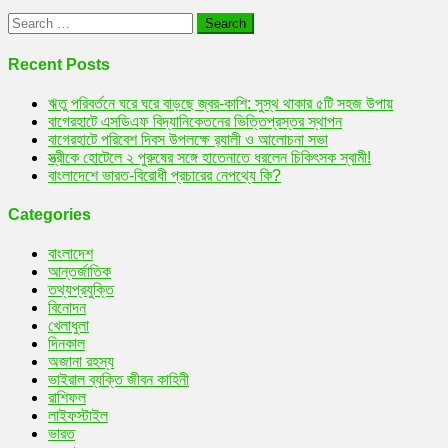
Search
for:
Recent Posts
ঋতু পরিবর্তনে ঘরে ঘরে বাড়ছে জ্বর-কাশি: সুস্থ থাকার ৫টি সহজ উপায়
বাগেরহাটে এসডিএফ বিদ্যানিকেতনের ভিত্তিপ্রস্তর স্থাপন
বাগেরহাটে পরিবেশ দিবস উপলক্ষে র‌্যালী ও আলোচনা সভা
স্ত্রীকে হোটেলে ২ পুরুষের সঙ্গে হাতেনাতে ধরলেন চিকিৎসক স্বামী!
বাংলাদেশে ভারত-বিরোধী প্রচারের নেপথ্যে কি?
Categories
বাংলাদেশ
আন্তর্জাতিক
তথ্যপ্রযুক্তি
বিনোদন
খেলাধুলা
দিনকাল
অজানা রহস্য
ভাইরাল ব্যক্তি জীবন কাহিনী
রাশিফল
লাইফস্টাইল
ভারত