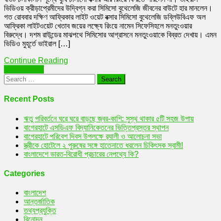
ভিডিওয় ক্রীড়াপ্রেমীদের উদ্বিগ্ন করা সিমিসো বুথেলেজি জীবনের বাউটে হার মানলেন।
শূন্যে
গত রোববার দক্ষিণ আফ্রিকার লাইট ওয়েট বক্সার সিমিসো বুথেলেজি ডব্লিউবিএফ অল
ঘুষি
আফ্রিকা লাইটওয়েট খেতাব জয়ের লক্ষ্যে রিংয়ে নামেন সিফেসিহলে মনতুংওয়ার
চালানো’
বিরুদ্ধে। দশম রাউন্ডের মাঝপথে সিমিসোর আগ্রাসনে মনতুংওয়াকে বিব্রত দেখায়। এমন
আফ্রিকান
ভিডিও মুহূর্তে ভাইরাল […]
বক্সার
সিমিসো
Continue Reading
মারা
Posts
Older posts
গেলেন!
Search
navigation
for:
Recent Posts
ঋতু পরিবর্তনে ঘরে ঘরে বাড়ছে জ্বর-কাশি: সুস্থ থাকার ৫টি সহজ উপায়
বাগেরহাটে এসডিএফ বিদ্যানিকেতনের ভিত্তিপ্রস্তর স্থাপন
বাগেরহাটে পরিবেশ দিবস উপলক্ষে র‌্যালী ও আলোচনা সভা
স্ত্রীকে হোটেলে ২ পুরুষের সঙ্গে হাতেনাতে ধরলেন চিকিৎসক স্বামী!
বাংলাদেশে ভারত-বিরোধী প্রচারের নেপথ্যে কি?
Categories
বাংলাদেশ
আন্তর্জাতিক
তথ্যপ্রযুক্তি
বিনোদন