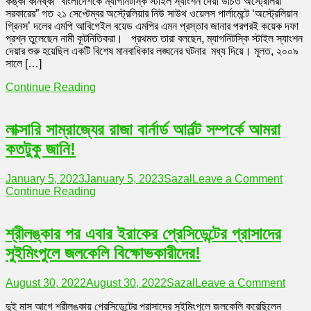
কঙ্কা কনিষ্কা “বাংলাদেশকে ম্যাগনিটস্কি স্টাইল স্যাংশন দেয়া উচিত অস্ট্রেলিয়া
প্রস্তাব
সরকারের” গত ২১ সেপ্টেম্বর অস্ট্রেলিয়ার নিউ সাউথ ওয়েলস পার্লামেন্টে ‘অস্ট্রেলিয়ান
দিতেই
গ্রিনস’ দলের এমপি আবিগেইল বয়েড এমপির এমন প্রস্তাব জানার পরপরই কয়েক দফা
পারেন
প্রশ্ন তুলেছেন নামী কূটনিতিকরা। প্রথমত তারা বলছেন, ম্যাগনিটস্কি স্টাইল স্যাংশন
না
দেয়ার শুরু হয়েছিল একটি বিশেষ মানবাধিকার লঙ্ঘনের ঘটনার মধ্য দিয়ে। মূলত, ২০০৯
আবিগেইল
সালে […]
বয়েড
Continue Reading
লাক্সারি সাম্রাজ্যের রাজা বার্নার্ড আর্নল্ট সম্পর্কে আমরা
কতটুকু জানি!
on
January 5, 2023
January 5, 2023
Sazal
Leave a Comment
লাক্সারি
Continue Reading
সাম্রাজ্
রাজা
বার্নার্ড
শ্রীলঙ্কার পর এবার ইরাকের প্রেসিডেন্টের প্রাসাদের
আর্নল্ট
সুইমিংপুলে জলকেলি বিক্ষোভকারীদের!
সম্পর্কে
আমরা
কতটুকু
on
August 30, 2022
August 30, 2022
Sazal
Leave a Comment
জানি!
শ্রীলঙ্
দুই মাস আগে শ্রীলঙ্কায় প্রেসিডেন্টের প্রাসাদের সুইমিংপুলে জলকেলি করেছিলেন
পর