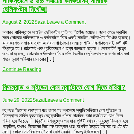
পাকিস্তানে ৬ উচ্চ পর্যায়ের কর্মকর্তাসহ সামরিক
ভাঙ্গল
হেলিকপ্টার নিখোঁজ!
ইলন
মাস্কের
on
August 2, 2022
Sazal
Leave a Comment
পাকিস্তানে
আবারও পাকিস্তানে সামরিক হেলিকপ্টার দূর্ঘটনায় নিখোঁজ হয়েছে। জানা গেছে স্থানীয়
৬
সময় সোমবার পাকিস্তানে ৬ কর্মকর্তাকে নিয়ে একটি সামরিক হেলিকপ্টার নিখোঁজ হয়েছে।
উচ্চ
বন্যাকবলিত এলাকায় ত্রাণ অভিযান পরিচালনার সময় দেশটির দক্ষিণাঞ্চলে ওই কপ্টারটি
পর্যায়ের
বিধ্বস্ত হয়। রয়টার্সের এক প্রতিবেদনে এ তথ্য জানানো হয়েছে। সেনাবাহিনী সুত্রে
কর্মকর্তাসহ
জনানো হয়েছে, সোমবার কর্মকর্তাদের নিয়ে দক্ষিণাঞ্চলীয় বেলুচিস্তান প্রদেশের লাসবেলা
সামরিক
শহরে ত্রাণ অভিযান চালানোর […]
হেলিকপ্টার
নিখোঁজ!
Continue Reading
ফিনল্যান্ড ও সুইডেন কেন ন্যাটোতে যোগ দিতে মরিয়া?
on
June 29, 2022
Sazal
Leave a Comment
ফিনল্যান্ড
বহু বছর নিরপেক্ষ অবস্থান ধরে রাখার পর অবশেষে স্ক্যান্ডিনেভিয়ান দেশ সুইডেন ও
ও
ফিনল্যান্ডে মার্কিন যুক্তরাষ্ট্র নেতৃত্বাধীন পশ্চিমা সামরিক জোট ন্যাটোতে যোগ দিতে
সুইডেন
মরিয়া হয়ে উঠেছে। দ্বিতীয় বিশ্বযুদ্ধের পর সারা পৃথিবী যখন স্নায়ুযুদ্ধে বিভক্ত হয়ে
কেন
পড়েছিল, তখনও নিজেদের নিরপেক্ষ অবস্থান ধরে রেখেছিল উত্তর ইউরোপের এই দুই
ন্যাটোতে
দেশ। কোনও সামরিক জোটে তারা যোগ দেয়নি। কিন্তু ইউক্রেনে […]
যোগ