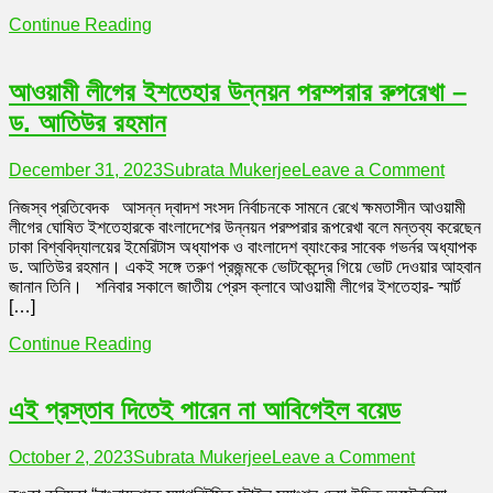
যাচ্ছে
Continue Reading
না
আওয়ামী লীগের ইশতেহার উন্নয়ন পরম্পরার রুপরেখা –
ড. আতিউর রহমান
on
December 31, 2023
Subrata Mukerjee
Leave a Comment
আওয়ামী
নিজস্ব প্রতিবেদক আসন্ন দ্বাদশ সংসদ নির্বাচনকে সামনে রেখে ক্ষমতাসীন আওয়ামী
লীগের
লীগের ঘোষিত ইশতেহারকে বাংলাদেশের উন্নয়ন পরম্পরার রূপরেখা বলে মন্তব্য করেছেন
ইশতেহা
ঢাকা বিশ্ববিদ্যালয়ের ইমেরিটাস অধ্যাপক ও বাংলাদেশ ব্যাংকের সাবেক গভর্নর অধ্যাপক
উন্নয়ন
ড. আতিউর রহমান। একই সঙ্গে তরুণ প্রজন্মকে ভোটকেন্দ্রে গিয়ে ভোট দেওয়ার আহবান
পরম্পরার
জানান তিনি। শনিবার সকালে জাতীয় প্রেস ক্লাবে আওয়ামী লীগের ইশতেহার- স্মার্ট
রুপরেখা
[…]
–
ড.
Continue Reading
আতিউর
রহমান
এই প্রস্তাব দিতেই পারেন না আবিগেইল বয়েড
on
October 2, 2023
Subrata Mukerjee
Leave a Comment
এই