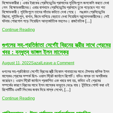
বিক্ষোভকারীরা। এবার ইরাকের প্রেসিডেন্টের প্রাসাদের সুইমিংপুলে জলকেলি করতে দেখা
এবার
গেল বিক্ষোভকারীদের। এবার বাগদাদে প্রেসিডেন্টের প্রাসাদে ঢুকে পড়েছেন শত শত
ইরাকের
বিক্ষোভকারী। সুইমিংপুলে তাদের সাঁতার কাটতে দেখা গেছে। লঙ্কান প্রেসিডেন্টের
প্রেসিডে
বিছানা, সুইমিংপুল, বাগান, জিমে দাপিয়ে বেড়াতে দেখা গিয়েছিল আন্দোলনকারীদের। সেই
প্রাসাদ
ঘটনায় শোরগোল পড়ে গিয়েছিল আন্তর্জাতিক মহলেও। রাজনৈতিক […]
সুইমিংপ
জলকেল
Continue Reading
বিক্ষোভ
গুগলের সহ-প্রতিষ্ঠাতা সের্গেই ব্রিনের স্ত্রীর সাথে প্রেমের
খবর : বন্ধুত্ব ভাঙ্গল ইলন মাস্কের
on
August 11, 2022
Sazal
Leave a Comment
গুগলের
গুগলের সহ-প্রতিষ্ঠাতা সের্গেই ব্রিনের স্ত্রী নিকোল শানাহানের সাথে টেসলার মালিক ইলন
সহ-
মাস্কের প্রেমের সম্পর্ক ছিল- ওয়াল স্ট্রিট জার্নালে রিপোর্ট। যদিও মাস্ক তা অস্বীকার
প্রতিষ্ঠাতা
করেছেন। ওয়াল স্ট্রিট জার্নালে প্রকাশিত এক খবরে বলা হয়, কথিত ওই প্রেমের
সের্গেই
সম্পর্কের কারণে ব্রিনের সাথে ইলন মাস্কের বন্ধুত্ব ভেঙে যায়। টুইটারে পোস্ট করা ওই
ব্রিনের
রিপোর্টটির একটি লিংকের জবাব দিয়ে মাস্ক লেখেন, […]
স্ত্রীর
সাথে
Continue Reading
প্রেমের
খবর
:
বন্ধুত্ব