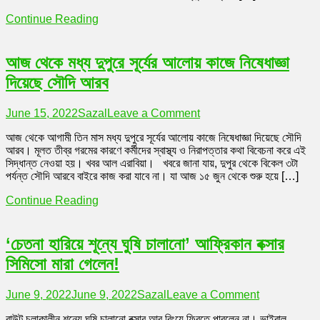
দিতে
Continue Reading
মরিয়া?
আজ থেকে মধ্য দুপুরে সূর্যের আলোয় কাজে নিষেধাজ্ঞা
দিয়েছে সৌদি আরব
on
June 15, 2022
Sazal
Leave a Comment
আজ
আজ থেকে আগামী তিন মাস মধ্য দুপুরে সূর্যের আলোয় কাজে নিষেধাজ্ঞা দিয়েছে সৌদি
থেকে
আরব। মূলত তীব্র গরমের কারণে কর্মীদের স্বাস্থ্য ও নিরাপত্তার কথা বিবেচনা করে এই
মধ্য
সিদ্ধান্ত নেওয়া হয়। খবর আল এরাবিয়া। খবরে জানা যায়, দুপুর থেকে বিকেল ৩টা
দুপুরে
পর্যন্ত সৌদি আরবে বাইরে কাজ করা যাবে না। যা আজ ১৫ জুন থেকে শুরু হয়ে […]
সূর্যের
আলোয়
Continue Reading
কাজে
নিষেধাজ্ঞা
দিয়েছে
‘চেতনা হারিয়ে শূন্যে ঘুষি চালানো’ আফ্রিকান বক্সার
সৌদি
আরব
সিমিসো মারা গেলেন!
on
June 9, 2022
June 9, 2022
Sazal
Leave a Comment
‘চেতনা
বাউট চলাকালীন শূন্যে ঘুষি চালানো বক্সার আর রিংয়ে ফিরতে পারলেন না। ভাইরাল
হারিয়ে