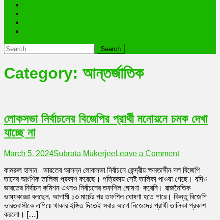
ভাইরাল ব্যক্তি জীবন কাহিনী
লাইফস্টাইল
রাশিফল
অন্যান্য
Search
for:
Category:
আন্তর্জাতিক
লোকসভা নির্বাচনের বিজেপির প্রার্থী মনোয়নে চমক দেখা
যাচ্ছে না
on
March 5, 2024
Subrata Mukerjee
Leave a Comment
লোকসভা
কামরুল হাসান ভারতের আসন্ন লোকসভা নির্বাচনে কেন্দ্রীয় ক্ষমতাসীন দল বিজেপি
নির্বাচনের
তাদের আংশিক তালিকা প্রকাশ করেছে। পত্রিকায় সেই তালিকা পাওয়া গেছে। যদিও
বিজেপির
ভারতের নির্বাচন কমিশন এখনও নির্বাচনের তফশিল ঘোষণা করেনি। রাজনৈতিক
প্রার্থী
ভাষ্যকাররা বলছেন, আগামী ১৩ মার্চের পর তফশিল ঘোষণা হতে পারে। কিন্তু বিজেপি
মনোয়নে
ভারতবাসীকে এগিয়ে থাকার ইঙ্গিত দিতেই সবার আগে নিজেদের প্রার্থী তালিকা প্রকাশ
চমক
করলো। […]
দেখা