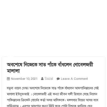
অবশেষে নিজেকে সাত পাঁকে বাঁধলেন নোবেলজয়ী
মালালা
On
Sazal
November 10, 2021
Leave A Comment
অবশেষে
যমুনা ওয়েব ডেস্কঃ অবশেষে নিজেকে সাত পাঁকে বাঁধলেন আফগানিস্তানের সেই
নিজেকে
মালালা ইউসুফজাই । নোবেলজয়ী এই কন্যা জীবন সঙ্গী হিসাবে বেছে নিলেন
সাত
পাকিস্তানের ক্রিকেট বোর্ডের কর্তা অসর মালিককে। মঙ্গলবার বিয়ের আসর বসে
পাঁকে
বাঁধলেন
বার্মিংহামে । এরপর আফগান কন্যা টুইট করে গোটা বিশ্বকে জানিয়ে দেন