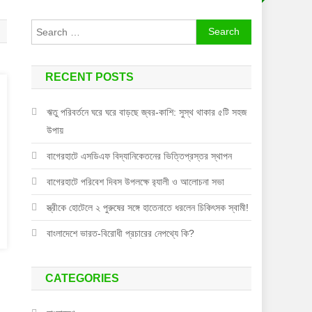
Search
for:
RECENT POSTS
ঋতু পরিবর্তনে ঘরে ঘরে বাড়ছে জ্বর-কাশি: সুস্থ থাকার ৫টি সহজ
উপায়
বাগেরহাটে এসডিএফ বিদ্যানিকেতনের ভিত্তিপ্রস্তর স্থাপন
বাগেরহাটে পরিবেশ দিবস উপলক্ষে র‌্যালী ও আলোচনা সভা
স্ত্রীকে হোটেলে ২ পুরুষের সঙ্গে হাতেনাতে ধরলেন চিকিৎসক স্বামী!
বাংলাদেশে ভারত-বিরোধী প্রচারের নেপথ্যে কি?
CATEGORIES