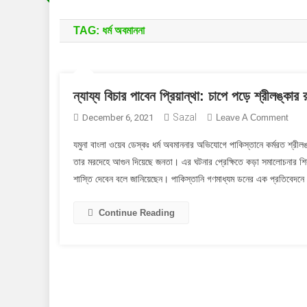
TAG:
ধর্ম অবমাননা
ন্যায্য বিচার পাবেন প্রিয়ান্থা: চাপে পড়ে শ্রীলঙ্কার
Sazal
On
December 6, 2021
Leave A Comment
ন্যায্য
যমুনা বাংলা ওয়েব ডেস্কঃ ধর্ম অবমাননার অভিযোগে পাকিস্তানে কর্মরত শ্রীলঙ্ক
বিচার
তার মরদেহে আগুন দিয়েছে জনতা। এর ঘটনার প্রেক্ষিতে কড়া সমালোচনার শিকা
পাবেন
শাস্তি দেবেন বলে জানিয়েছেন। পাকিস্তানি গণমাধ্যম ডনের এক প্রতিবেদনে
প্রিয়ান
চাপে
পড়ে
Continue Reading
শ্রীলঙ
রাষ্ট্র
ইমরান
ফোন!