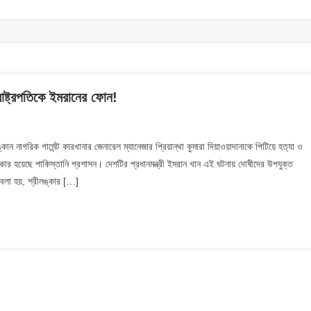
 রাষ্ট্রপতিকে ইমরানের ফোন!
ান নাগরিক গার্মেন্ট কারখানার জেনারেল ম্যানেজার প্রিয়ান্থা কুমারা দিয়াওয়াদানাকে পিটিয়ে হত্যা ও
র হয়েছে পাকিস্তানি প্রশাসন। দেশটির প্রধানমন্ত্রী ইমরান খান এই ঘটনায় দোষীদের উপযুক্ত
 বলা হয়, শ্রীলঙ্কার […]
্থা:
্কার
পতিকে
ের