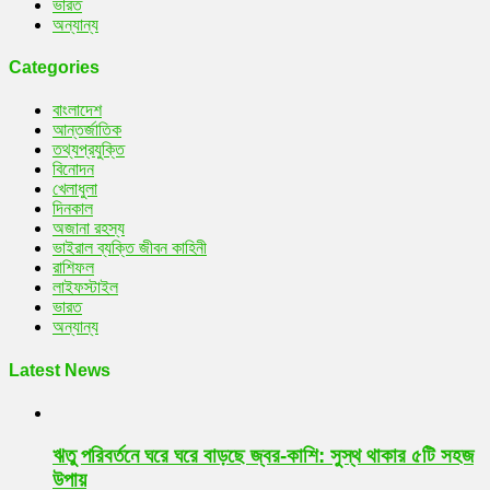
ভারত
অন্যান্য
Categories
বাংলাদেশ
আন্তর্জাতিক
তথ্যপ্রযুক্তি
বিনোদন
খেলাধুলা
দিনকাল
অজানা রহস্য
ভাইরাল ব্যক্তি জীবন কাহিনী
রাশিফল
লাইফস্টাইল
ভারত
অন্যান্য
Latest News
ঋতু পরিবর্তনে ঘরে ঘরে বাড়ছে জ্বর-কাশি: সুস্থ থাকার ৫টি সহজ
উপায়