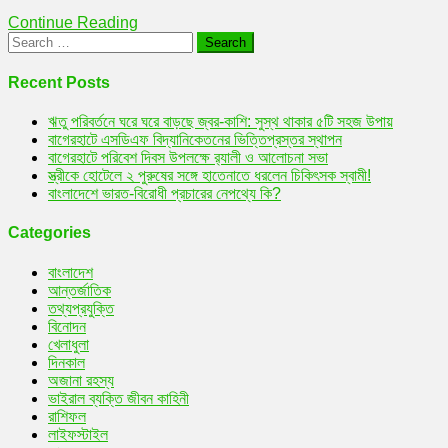
নিখোঁজ!
Continue Reading
Search
for:
Recent Posts
ঋতু পরিবর্তনে ঘরে ঘরে বাড়ছে জ্বর-কাশি: সুস্থ থাকার ৫টি সহজ উপায়
বাগেরহাটে এসডিএফ বিদ্যানিকেতনের ভিত্তিপ্রস্তর স্থাপন
বাগেরহাটে পরিবেশ দিবস উপলক্ষে র‌্যালী ও আলোচনা সভা
স্ত্রীকে হোটেলে ২ পুরুষের সঙ্গে হাতেনাতে ধরলেন চিকিৎসক স্বামী!
বাংলাদেশে ভারত-বিরোধী প্রচারের নেপথ্যে কি?
Categories
বাংলাদেশ
আন্তর্জাতিক
তথ্যপ্রযুক্তি
বিনোদন
খেলাধুলা
দিনকাল
অজানা রহস্য
ভাইরাল ব্যক্তি জীবন কাহিনী
রাশিফল
লাইফস্টাইল