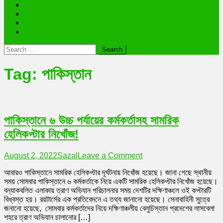
ভাইরাল ব্যক্তি জীবন কাহিনী
লাইফস্টাইল
রাশিফল
অন্যান্য
Search
for:
Tag:
পাকিস্তান
পাকিস্তানে ৬ উচ্চ পর্যায়ের কর্মকর্তাসহ সামরিক
হেলিকপ্টার নিখোঁজ!
on
August 2, 2022
Sazal
Leave a Comment
পাকিস্তানে
আবারও পাকিস্তানে সামরিক হেলিকপ্টার দূর্ঘটনায় নিখোঁজ হয়েছে। জানা গেছে স্থানীয়
৬
সময় সোমবার পাকিস্তানে ৬ কর্মকর্তাকে নিয়ে একটি সামরিক হেলিকপ্টার নিখোঁজ হয়েছে।
উচ্চ
বন্যাকবলিত এলাকায় ত্রাণ অভিযান পরিচালনার সময় দেশটির দক্ষিণাঞ্চলে ওই কপ্টারটি
পর্যায়ের
বিধ্বস্ত হয়। রয়টার্সের এক প্রতিবেদনে এ তথ্য জানানো হয়েছে। সেনাবাহিনী সুত্রে
কর্মকর্তাসহ
জনানো হয়েছে, সোমবার কর্মকর্তাদের নিয়ে দক্ষিণাঞ্চলীয় বেলুচিস্তান প্রদেশের লাসবেলা
সামরিক
শহরে ত্রাণ অভিযান চালানোর […]
হেলিকপ্টার