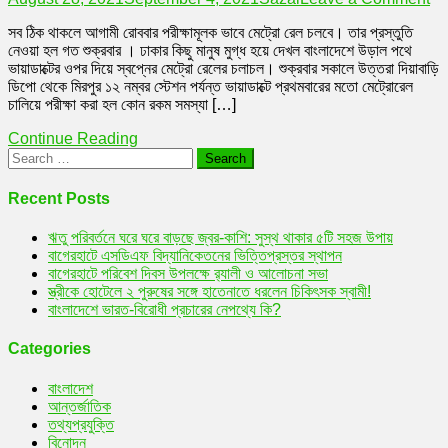
সব
সব ঠিক থাকলে আগামী রোববার পরীক্ষামূলক ভাবে মেট্রো রেল চলবে। তার প্রস্তুতি
ঠিক
নেওয়া হল গত শুক্রবার । ঢাকার কিছু মানুষ মুগ্ধ হয়ে দেখল বাংলাদেশে উড়াল পথে
থা
ভায়াডাক্টের ওপর দিয়ে স্বপ্নের মেট্রো রেলের চলাচল। শুক্রবার সকালে উত্তরা দিয়াবাড়ি
আগ
ডিপো থেকে মিরপুর ১২ নম্বর স্টেশন পর্যন্ত ভায়াডাক্টে প্রথমবারের মতো মেট্রোরেল
রোব
চালিয়ে পরীক্ষা করা হল কোন রকম সমস্যা […]
পরী
ভাব
Continue Reading
মেট
Search
রেল
for:
চল
Recent Posts
ঋতু পরিবর্তনে ঘরে ঘরে বাড়ছে জ্বর-কাশি: সুস্থ থাকার ৫টি সহজ উপায়
বাগেরহাটে এসডিএফ বিদ্যানিকেতনের ভিত্তিপ্রস্তর স্থাপন
বাগেরহাটে পরিবেশ দিবস উপলক্ষে র‌্যালী ও আলোচনা সভা
স্ত্রীকে হোটেলে ২ পুরুষের সঙ্গে হাতেনাতে ধরলেন চিকিৎসক স্বামী!
বাংলাদেশে ভারত-বিরোধী প্রচারের নেপথ্যে কি?
Categories
বাংলাদেশ
আন্তর্জাতিক
তথ্যপ্রযুক্তি
বিনোদন