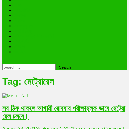
ভারত
আন্তর্জাতিক
খেলাধুলা
বিনোদন
তথ্যপ্রযুক্তি
অজানা রহস্য
ভাইরাল ব্যক্তি জীবন কাহিনী
লাইফস্টাইল
রাশিফল
অন্যান্য
Search
for:
Tag:
মেট্রোরেল
সব ঠিক থাকলে আগামী রোববার পরীক্ষামূলক ভাবে মেট্রো
রেল চলবে।
on
August 28, 2021
September 4, 2021
Sazal
Leave a Comment