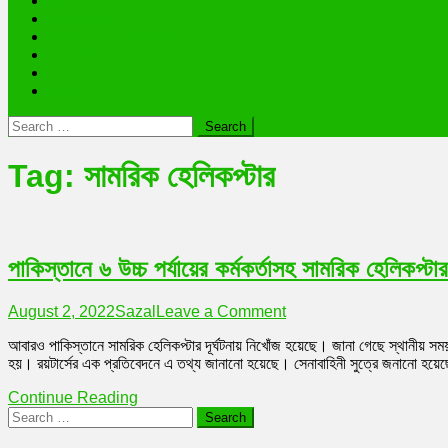
তথ্যপ্রযুক্তি
অজানা রহস্য
ভাইরাল ব্যক্তি জীবন কাহিনী
লাইফস্টাইল
রাশিফল
অন্যান্য
Search
for:
Tag:
সামরিক হেলিকপ্টার
পাকিস্তানে ৬ উচ্চ পর্যায়ের কর্মকর্তাসহ সামরিক হেলিকপ্টা
on
August 2, 2022
Sazal
Leave a Comment
পাকিস্তানে
আবারও পাকিস্তানে সামরিক হেলিকপ্টার দূর্ঘটনায় নিখোঁজ হয়েছে। জানা গেছে স্থানীয় সময়
৬
হয়। রয়টার্সের এক প্রতিবেদনে এ তথ্য জানানো হয়েছে। সেনাবাহিনী সুত্রে জনানো হয়েছে,
উচ্চ
পর্যায়ের
Continue Reading
কর্মকর্তাসহ
Search
সামরিক
for:
হেলিকপ্টার