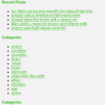
নিখোঁজ!
Recent Posts
ঋতু পরিবর্তনে ঘরে ঘরে বাড়ছে জ্বর-কাশি: সুস্থ থাকার ৫টি সহজ উপায়
বাগেরহাটে এসডিএফ বিদ্যানিকেতনের ভিত্তিপ্রস্তর স্থাপন
বাগেরহাটে পরিবেশ দিবস উপলক্ষে র‌্যালী ও আলোচনা সভা
স্ত্রীকে হোটেলে ২ পুরুষের সঙ্গে হাতেনাতে ধরলেন চিকিৎসক স্বামী!
বাংলাদেশে ভারত-বিরোধী প্রচারের নেপথ্যে কি?
Categories
বাংলাদেশ
আন্তর্জাতিক
তথ্যপ্রযুক্তি
বিনোদন
খেলাধুলা
দিনকাল
অজানা রহস্য
ভাইরাল ব্যক্তি জীবন কাহিনী
রাশিফল
লাইফস্টাইল
ভারত
অন্যান্য
Categories