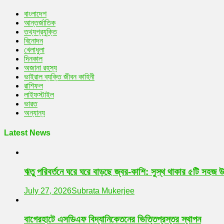
বাংলাদেশ
আন্তর্জাতিক
তথ্যপ্রযুক্তি
বিনোদন
খেলাধুলা
দিনকাল
অজানা রহস্য
ভাইরাল ব্যক্তি জীবন কাহিনী
রাশিফল
লাইফস্টাইল
ভারত
অন্যান্য
Latest News
ঋতু পরিবর্তনে ঘরে ঘরে বাড়ছে জ্বর-কাশি: সুস্থ থাকার ৫টি সহজ 
July 27, 2026
Subrata Mukerjee
বাগেরহাটে এসডিএফ বিদ্যানিকেতনের ভিত্তিপ্রস্তর স্থাপন