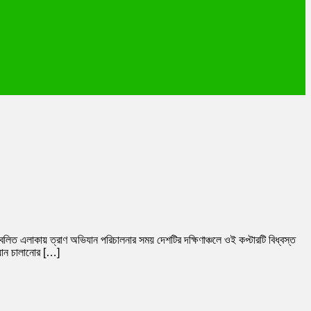
লিত এলাকায় ত্রাণ অভিযান পরিচালনার সময় দেশটির দক্ষিণাঞ্চলে ওই কপ্টারটি বিধ্বস্ত
িযান চালানোর […]