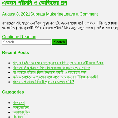
একজন পরীমনি ও কোভিডের গল্প
criticism
about
the
on
August 8, 2021
Subrata Mukerjee
Leave a Comment
Porimoni)
একজন
বাংলাদেশে এই মুহুর্তে কোভিডে মৃত্যু গত দুই বছরের মধ্যে সর্বোচ্চ পর্যায়ে। কিন্তু 
পরীমনি
আলোচিত। প্রত্যেকটি মিডিয়ায় রয়েছে পরীমনি নিয়ে নতুন নতুন সংবাদ। অবৈধ মাদকদ্রব্য
ও
কোভিডের
Continue Reading
গল্প
Search
for:
Recent Posts
ঋতু পরিবর্তনে ঘরে ঘরে বাড়ছে জ্বর-কাশি: সুস্থ থাকার ৫টি সহজ উপায়
বাগেরহাটে এসডিএফ বিদ্যানিকেতনের ভিত্তিপ্রস্তর স্থাপন
বাগেরহাটে পরিবেশ দিবস উপলক্ষে র‌্যালী ও আলোচনা সভা
স্ত্রীকে হোটেলে ২ পুরুষের সঙ্গে হাতেনাতে ধরলেন চিকিৎসক স্বামী!
বাংলাদেশে ভারত-বিরোধী প্রচারের নেপথ্যে কি?
Categories
বাংলাদেশ
আন্তর্জাতিক
তথ্যপ্রযুক্তি
বিনোদন