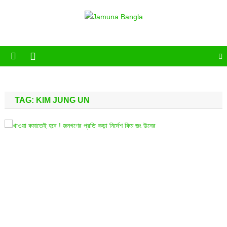
Skip
to
Jamuna Bangla
Jamuna Bangla News Portal
content
TAG:
KIM JUNG UN