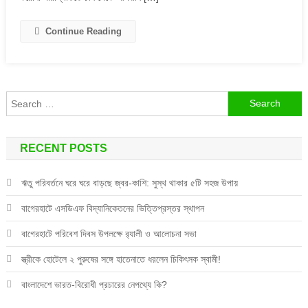
কড়া
নির্দেশ
Continue Reading
কিম
জং
উনের
Search
for:
RECENT POSTS
ঋতু পরিবর্তনে ঘরে ঘরে বাড়ছে জ্বর-কাশি: সুস্থ থাকার ৫টি সহজ উপায়
বাগেরহাটে এসডিএফ বিদ্যানিকেতনের ভিত্তিপ্রস্তর স্থাপন
বাগেরহাটে পরিবেশ দিবস উপলক্ষে র‌্যালী ও আলোচনা সভা
স্ত্রীকে হোটেলে ২ পুরুষের সঙ্গে হাতেনাতে ধরলেন চিকিৎসক স্বামী!
বাংলাদেশে ভারত-বিরোধী প্রচারের নেপথ্যে কি?