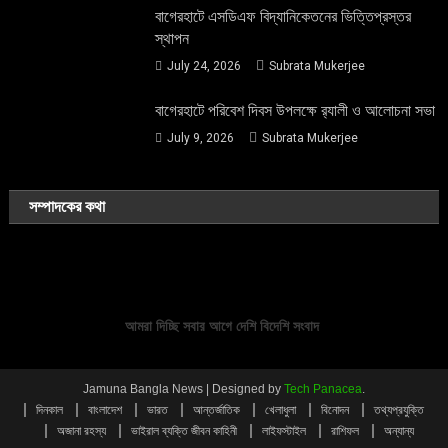
বাগেরহাটে এসডিএফ বিদ্যানিকেতনের ভিত্তিপ্রস্তর
স্থাপন
July 24, 2026
Subrata Mukerjee
বাগেরহাটে পরিবেশ দিবস উপলক্ষে র‌্যালী ও আলোচনা সভা
July 9, 2026
Subrata Mukerjee
সম্পাদকের কথা
আমরা দিচ্ছি সবার আগে দেশি বিদেশি সংবাদ
Jamuna Bangla News
|
Designed by
Tech Panacea
.
দিনকাল
বাংলাদেশ
ভারত
আন্তর্জাতিক
খেলাধুলা
বিনোদন
তথ্যপ্রযুক্তি
অজানা রহস্য
ভাইরাল ব্যক্তি জীবন কাহিনী
লাইফস্টাইল
রাশিফল
অন্যান্য