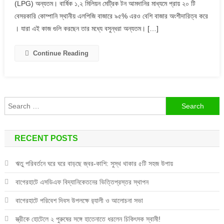
(LPG) অন্যতম। বার্ষিক ১,২ মিলিয়ন মেট্রিক টন আমদানির মাধ্যমে প্রায় ২০ টি
জ্বালানি
বেসরকারি কোম্পানি স্থানীয় এলপিজি বাজারে ৯৫% এরও বেশি বাজার অংশীদারিত্ব করে
হিসেবে
আন্তর্জাতিক
। যারা এই কাজ গুলি করছেন তার মধ্যে বসুন্ধরা অন্যতম। […]
অর্জন
Continue Reading
Search
for:
RECENT POSTS
ঋতু পরিবর্তনে ঘরে ঘরে বাড়ছে জ্বর-কাশি: সুস্থ থাকার ৫টি সহজ উপায়
বাগেরহাটে এসডিএফ বিদ্যানিকেতনের ভিত্তিপ্রস্তর স্থাপন
বাগেরহাটে পরিবেশ দিবস উপলক্ষে র‌্যালী ও আলোচনা সভা
স্ত্রীকে হোটেলে ২ পুরুষের সঙ্গে হাতেনাতে ধরলেন চিকিৎসক স্বামী!