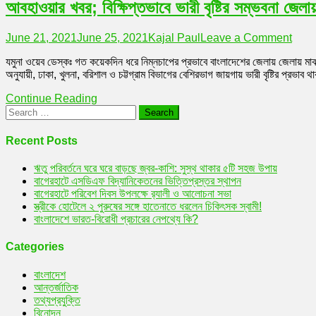
আবহাওয়ার খবর; বিক্ষিপ্তভাবে ভারী বৃষ্টির সম্ভবনা জেলা
অধিদপ্তর
on
June 21, 2021
June 25, 2021
Kajal Paul
Leave a Comment
আবহাও
যমুনা ওয়েব ডেস্কঃ গত কয়েকদিন ধরে নিম্নচাপের প্রভাবে বাংলাদেশের জেলায় জেলায় মাঝ
খবর;
অনুযায়ী, ঢাকা, খুলনা, বরিশাল ও চট্টগ্রাম বিভাগের বেশিরভাগ জায়গায় ভারী বৃষ্টির প্রভ
বিক্ষিপ
ভারী
Continue Reading
বৃষ্টির
Search
সম্ভবন
for:
জেলায়
জেলায়
Recent Posts
ঋতু পরিবর্তনে ঘরে ঘরে বাড়ছে জ্বর-কাশি: সুস্থ থাকার ৫টি সহজ উপায়
বাগেরহাটে এসডিএফ বিদ্যানিকেতনের ভিত্তিপ্রস্তর স্থাপন
বাগেরহাটে পরিবেশ দিবস উপলক্ষে র‌্যালী ও আলোচনা সভা
স্ত্রীকে হোটেলে ২ পুরুষের সঙ্গে হাতেনাতে ধরলেন চিকিৎসক স্বামী!
বাংলাদেশে ভারত-বিরোধী প্রচারের নেপথ্যে কি?
Categories
বাংলাদেশ
আন্তর্জাতিক
তথ্যপ্রযুক্তি
বিনোদন