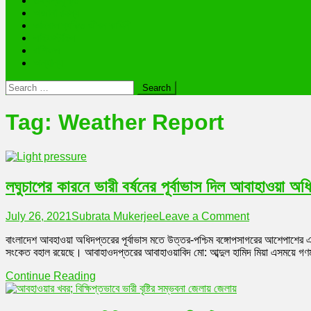
তথ্যপ্রযুক্তি
অজানা রহস্য
ভাইরাল ব্যক্তি জীবন কাহিনী
লাইফস্টাইল
রাশিফল
অন্যান্য
Search
for:
Tag:
Weather Report
লঘুচাপের কারনে ভারী বর্ষনের পূর্বাভাস দিল আবাহাওয়া অধ
on
July 26, 2021
Subrata Mukerjee
Leave a Comment
লঘুচাপের
বাংলাদেশ আবহাওয়া অধিদপ্তরের পূর্বাভাস মতে উত্তর-পশ্চিম বঙ্গোপসাগরের আশেপাশের এল
কারনে
সংকেত বহাল রয়েছে। আবাহাওদপ্তরের আবাহাওয়াবিদ মো: আব্দুল হামিদ মিয়া এসময়ে গণমাধ
ভারী
বর্ষনের
Continue Reading
পূর্বাভাস
দিল
আবাহাওয়া