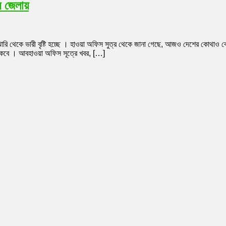
য় জেলায়
য়ার
ারি থেকে ভারী বৃষ্টি হচ্ছে । হাওয়া অফিস সুত্র থেকে জানা গেছে, আজও দেশের কোথাও কোথ
াব থাকবে । আবহাওয়া অফিস সূত্রে খবর, […]
্তভাবে
া