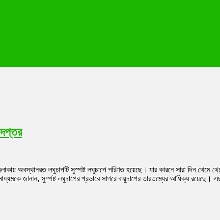
িদপ্তর
াকায় অবস্থানরত লঘুচাপটি সুস্পষ্ট লঘুচাপে পরিণত হয়েছে। যার কারনে সারা দিন থেমে থেম
্যমকে জানান, সুস্পষ্ট লঘুচাপের প্রভাবে সাগরে বায়ুচাপের তারতম্যের আধিক্য রয়েছে। এ