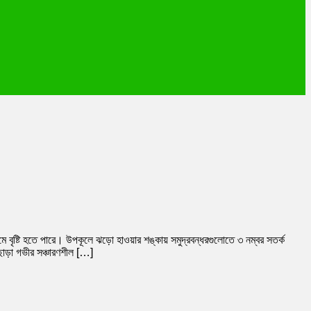
ে বৃষ্টি হতে পারে। উপকূলে ঝড়ো হাওয়ার শঙ্কায় সমুদ্রবন্ধরগুলোতে ৩ নম্বর সতর্ক
ছাড়া গভীর সঞ্চারণশীল […]