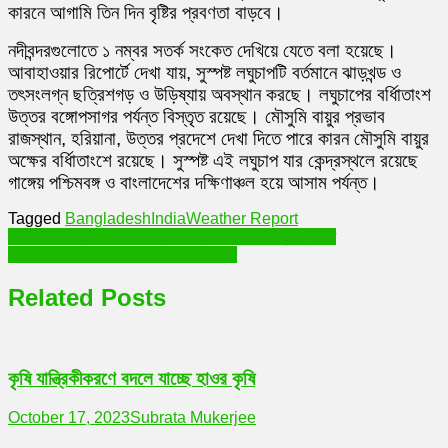
কারনে আগামি তিন দিন বৃষ্টির প্রবণতা বাড়বে।
নদীবন্দরগুলোতে ১ নম্বর সতর্ক সংকেত দেখিয়ে যেতে বলা হয়েছে।
আবাহাওয়ার রিপোর্টে দেখা যায়, সুস্পষ্ট লঘুচাপটি বর্তমানে ঝাড়খন্ড ও
তৎসংলগ্ন ছত্রিশগড় ও উড়িষ্যায় অবস্থান করছে। লঘুচাপের বর্ধিাতাংশ
উত্তর বঙ্গোপসাগর পর্যন্ত বিস্তৃত রয়েছে। মৌসুমি বায়ুর প্রভাব
রাজস্থান, হরিয়ানা, উত্তর প্রদেশে দেখা দিতে পারে কারন মৌসুমি বায়ুর
অক্ষের বর্ধিাতাংশে রয়েছে। সুস্পষ্ট এই লঘুচাপ যার কেন্দ্রস্থলে রয়েছে
গাঙ্গেয় পশ্চিমবঙ্গ ও বাংলাদেশের দক্ষিণাঞ্চল হয়ে আসাম পর্যন্ত।
Tagged
Bangladesh
India
Weather Report
Post
বাংলাদেশে মাধ্যমিক ও উচ্চ মাধ্যমিক স্তরের অ্যাসাইনমেন্ট স্থগিত
সামনের দিনগুলোতে মহামারি থেকে অতিমহামারি
navigation
Related Posts
কৃষি যান্ত্রিকীকরণে বদলে যাচ্ছে হাওর কৃষি
October 17, 2023
Subrata Mukerjee