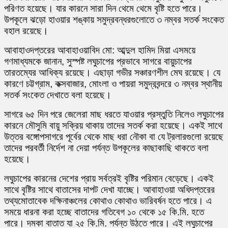
বর্ষনের
পরিণত হয়েছে। যার কারনে সারা দিন থেমে থেমে বৃষ্টি হতে পারে।
পূর্বাভাস
উপকূলে ঝড়ো হাওয়ার শঙ্কায় সমুদ্রবন্ধরগুলোতে ৩ নম্বর সতর্ক সংকেত
দিল
বহাল রয়েছে।
আবাহাওয়া
অধিদপ্তর
আবাহাওদপ্তরের আবাহাওয়াবিদ মো: আব্দুল হামিদ মিয়া এসময়ে
গণমাধ্যমকে জানান, সুস্পষ্ট লঘুচাপের প্রভাবে সাগরে বায়ুচাপের
তারতম্যের আধিক্য রয়েছে। এছাড়া গভীর সঞ্চারণশীল মেঘ রয়েছে। যে
কারণে চট্টগ্রাম, কক্সবাজার, মোংলা ও পায়রা সমুদ্রবন্দরে ৩ নম্বর স্থানীয়
সতর্ক সংকেত দেখাতে বলা হয়েছে।
সাগরে ৬৫ দিন পরে জেলেরা মাছ ধরতে যাওয়ার প্রস্তুতি নিলেও লঘুচাপের
কারনে মৌসুমি বায়ু সক্রিয় থাকায় তাদের সতর্ক করা হয়েছে। একই সাথে
উত্তর বঙ্গোপসাগরে পূর্বের থেকে মাছ ধরা নৌকা বা যে ট্রলারগুলো রয়েছে
তাদের পরবর্তী নির্দেশ না দেয়া পর্যন্ত উপকূলের কাছাকাছি থাকতে বলা
হয়েছে।
লঘুচাপের কারনের দেশের প্রায় সর্বত্রই বৃষ্টির পরিমান বেড়েছে। একই
সাথে বৃষ্টির সাথে বাতাসের দাপট দেখা যাচ্ছে। আবাহাওয়া অধিদপ্তরের
তথ্যমোতাবেক দক্ষিনাঞ্চলের কোথাও কোথাও ভারিবর্ষন হতে পারে। এ
সময়ে ধারনা করা হচ্ছে বাতাদের গতিবেগ ১০ থেকে ১৫ কি.মি. হতে
পারে। দমকা বাতাত যা ২৫ কি.মি. পর্যন্ত উঠতে পারে। এই লঘুচাপের