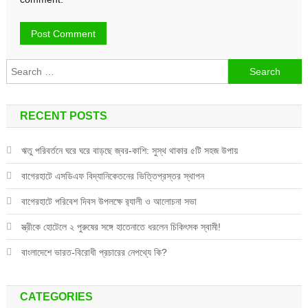
Search
for:
RECENT POSTS
ঋতু পরিবর্তনে ঘরে ঘরে বাড়ছে জ্বর-কাশি: সুস্থ থাকার ৫টি সহজ উপায়
বাগেরহাটে এসডিএফ বিদ্যানিকেতনের ভিত্তিপ্রস্তর স্থাপন
বাগেরহাটে পরিবেশ দিবস উপলক্ষে র‌্যালী ও আলোচনা সভা
স্ত্রীকে হোটেলে ২ পুরুষের সঙ্গে হাতেনাতে ধরলেন চিকিৎসক স্বামী!
বাংলাদেশে ভারত-বিরোধী প্রচারের নেপথ্যে কি?
CATEGORIES