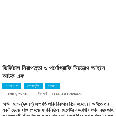
ডিজিটাল নিরাপত্তা ও পর্ণোগ্রাফি নিয়ন্ত্রণ আইনে
আটক এক
অজানা রহস্য
তথ্যপ্রযুক্তি
বাংলাদেশ
Sazal
On
January 26, 2021
Leave A Comment
ডিজিটাল
তাজিন জামান(ছদ্মনাম) সম্প্রতি পারিবারিকভাবে বিয়ে করেছেন। অতীতে তার
নিরাপত্তা
একটি ছেলের সাথে প্রেমের সম্পর্ক ছিলো, ছেলেটির একরোখা স্বভাব, বদমেজাজ
ও
ও স্বেচ্ছাচারী জীবনযাপনের কারনে তার সাথে সম্পর্ক ছিন্ন করতে বাধ্য হয় বলে