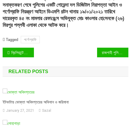
সনাক্তকরণ শেষে পুলিশের একটি গোয়েন্দা দল ডিজিটাল নিরাপত্তা আইন ও
পর্ণোগ্রাফি নিয়ন্ত্রণ আইনে ডিএমপি পল্টন থানায় ১৯/০১/২০২১ তারিখে
দায়েরকৃত ৪৫ নং মামলার রেফা‌রে‌ন্সে অভিযুক্ত মোঃ কাওসার হো‌সেনকে (২৬)
মিরপুর পল্লবী এলাকা থেকে আটক করে।
Tagged
পর্ণোগ্রাফি
Post
ব্রিলিয়ান্টের অফিসিয়াল ফেসবুক পেজে গালাগালির বন্যা
রাজশাহী পুলিশের মাসিক অপরাধ পর্যালোচনা সভা অনুষ্ঠিত
navigation
RELATED POSTS
ইটভাটায় ভোক্তা অধিদপ্তরের অভিযান ও জরিমানা
January 27, 2021
Sazal