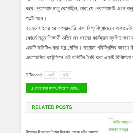
করে প্রোগ্রাম চালু রেখেছিল, তারা যে প্রোগ্রামটি এখন চা
পাল্টে যাবে।
২০২০ সালের ২৫ ফেব্রুয়ারি ঢাকা বিশ্ববিদ্যালয়ের একাডেমি
কোর্সে নতুন শিক্ষার্থী ভর্তির সব ধরনের কার্যক্রম স্থগিত 
একটি কমিটিও করা হয় সেদিন। করোনা পরিস্থিতির কারণে দীর্
একাডেমিক কাউন্সিলে ওই কমিটির তৈরি করা একটি বিধিমালা
Tagged
কোর্স
ঢাবি
Post
দেশে নতুন মাদক, ইউরোপ থেকে আসছে আরেক মাদক ‘ডিওবি’
navigation
RELATED POSTS
সিলেটের বিশ্বনাথে টমটম ছিনতাই, চালক ছুরির আঘাতে