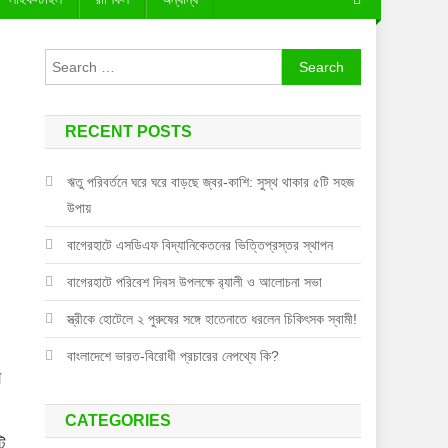
Search
for:
RECENT POSTS
ঋতু পরিবর্তনে ঘরে ঘরে বাড়ছে জ্বর-কাশি: সুস্থ থাকার ৫টি সহজ
উপায়
বাগেরহাটে এসডিএফ বিদ্যানিকেতনের ভিত্তিপ্রস্তর স্থাপন
বাগেরহাটে পরিবেশ দিবস উপলক্ষে র‌্যালী ও আলোচনা সভা
স্ত্রীকে হোটেলে ২ পুরুষের সঙ্গে হাতেনাতে ধরলেন চিকিৎসক স্বামী!
বাংলাদেশে ভারত-বিরোধী প্রচারের নেপথ্যে কি?
ী
CATEGORIES
ি