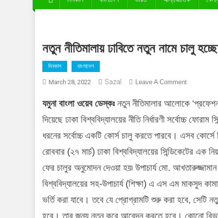
নতুন নীতিমালায় ঢাবিতে নতুন নামে চালু হচ্ছে ‘
দিনকাল
বাংলাদেশ
Sazal
On
March 28, 2022
Leave A Comment
নতুন
যমুনা বাংলা ওয়েব ডেস্কঃ
নতুন নীতিমালার আলোকে ‘প্রফেশনাল 
নীতিমালায়
ঢাবিতে
দিয়েছে ঢাকা বিশ্ববিদ্যালয়ের নীতি নির্ধারণী সর্বোচ্চ ফোরাম 
নতুন
ধরনের সর্বোচ্চ একটি কোর্স চালু করতে পারবে। এসব কোর্সে শি
নামে
চালু
রোববার (২৭ মার্চ) ঢাকা বিশ্ববিদ্যালয়ের সিন্ডিকেটের এক নিয়ম
হচ্ছে
ফের চালুর অনুমোদন দেওয়া হয়৷ উপাচার্য মো. আখতারুজ্জাম
‘সান্ধ্য
বিশ্ববিদ্যালয়ের সহ-উপাচার্য (শিক্ষা) এ এস এম মাকসুদ কামাল
কোর্স’
ভর্তি করা যাবে। তবে যে প্রোগ্রামটি শুরু করা হবে, সেটি
হবে। তার জন্য নতুন করে আবেদন করতে হবে। কোনো বিভাগ 