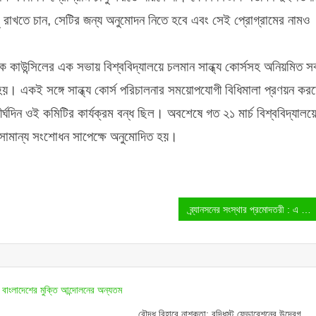
লু রাখতে চান, সেটির জন্য অনুমোদন নিতে হবে এবং সেই প্রোগ্রামের নামও
ক কাউন্সিলের এক সভায় বিশ্ববিদ্যালয়ে চলমান সান্ধ্য কোর্সসহ অনিয়মিত স
করা হয়। একই সঙ্গে সান্ধ্য কোর্স পরিচালনার সময়োপযোগী বিধিমালা প্রণয়ন কর
ঘদিন ওই কমিটির কার্যক্রম বন্ধ ছিল। অবশেষে গত ২১ মার্চ বিশ্ববিদ্যালয়
 সামান্য সংশোধন সাপেক্ষে অনুমোদিত হয়।
ব্র্যানসনের সংস্থার প্রমোদতরী : এ প্রমোদতরীতে প্রবেশাধিকার শুধু প্রাপ্তবয়স্কদের
বৌদ্ধ বিহারে নাশকতা: বুদ্ধিস্ট ফেডারেশনের উদ্বেগ