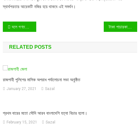
স্বার্থপরতার আরেকটি নজির হয়ে থাকবে এই সমর্থন।
Post
দলে গণতন্ত্রের চর্চা না করে রাষ্ট্রে কীভাবে গণতন্ত্র আনবে বিএনপি?
টাকা পাচারকারীদের জন্য অশনিসংকেত: প্রধানমন্ত্রীর জিরো টলারেন্স
navigation
RELATED POSTS
রাজশাহী পুলিশের মাসিক অপরাধ পর্যালোচনা সভা অনুষ্ঠিত
January 27, 2021
Sazal
প্রথম বারের মতো সৌদি আরব বাংলাদেশি হত্যা বিচার হলো।
February 15, 2021
Sazal