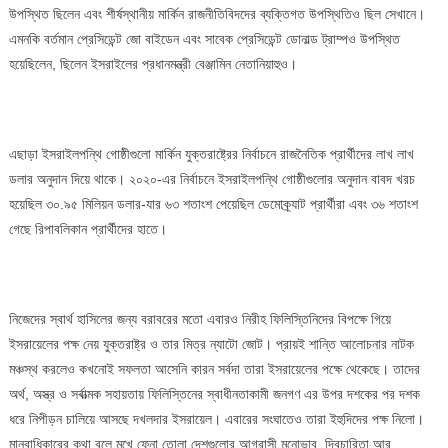
উপস্থিত ছিলেন এবং শীর্ষস্থানীয় মার্কিন রাজনীতিবিদদের ব্যক্তিগত উপস্থিতিও ছিল সেখানে।
এমনকি বর্তমান প্রেসিডেন্ট জো বাইডেন এবং সাবেক প্রেসিডেন্ট ডোনাল্ড ট্রাম্পও উপস্থিত
হয়েছিলেন, ছিলেন ইসরাইলের প্রধানমন্ত্রী বেঞ্জামিন নেতানিয়াহুও।
এছাড়া ইসরাইলপন্থি গোষ্ঠীগুলো মার্কিন যুক্তরাষ্ট্রের নির্বাচনে রাজনৈতিক প্রার্থীদের লাখ লাখ
ডলার অনুদান দিয়ে থাকে। ২০২০-এর নির্বাচনে ইসরাইলপন্থি গোষ্ঠীগুলোর অনুদান বাবদ খরচ
হয়েছিল ৩০.৯৫ মিলিয়ন ডলার-যার ৬৩ শতাংশ পেয়েছিল ডেমোক্র্যাট প্রার্থীরা এবং ৩৬ শতাংশ
গেছে রিপাবলিকান প্রার্থীদের হাতে।
নিজেদের স্বার্থ হাসিলের জন্য বরাবরের মতো এবারও নিরীহ ফিলিস্তিনিদের বিপক্ষে গিয়ে
ইসরায়েলের পক্ষ নেয় যুক্তরাষ্ট্র ও তার মিত্র ন্যাটো জোট। প্রায়ই শান্তি আলোচনার নাটক
মঞ্চস্থ করলেও কখনোই সফলতা আসেনি কারন সর্বদা তারা ইসরায়েলের পক্ষে থেকেছে। তাদের
অর্থ, অস্ত্র ও সর্বাত্মক সহায়তায় ফিলিস্তিনের স্বাধীনতাকামী জনগণ এর উপর দশকের পর দশক
ধরে নিপীড়ন চালিয়ে আসছে দখলদার ইসরায়েল। এবারের সংঘাতেও তারা ইহুদিদের পক্ষ নিলো।
মানবাধিকারের কথা বলে মুখে ফেনা তোলা দেশগুলোর আগ্রাসী মনোভাব, দ্বিচারিতা আর