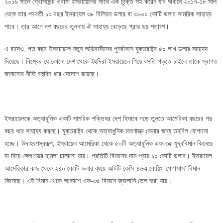
২০১৬ সালে প্রেসিডেন্ট ওবামা ইসরায়েলের সাথে এক চুক্তি সই করেন যার অধীনে ২০১৭-১৮ সাল
থেকে তার পরবর্তী ১০ বছর ইসরায়েল ৩৮ বিলিয়ন ডলার বা ৩৮০০ কোটি ডলার সামরিক সাহায্য
পাবে। তার আগে দশ বছরের তুলনায় ঐ সাহায্য বেড়েছে প্রায় ছয় শতাংশ।
এ বাদেও, গত বছর ইসরায়েলে নতুন অভিবাসীদের পুনর্বাসনে যুক্তরাষ্ট্র ৫০ লাখ ডলার সাহায্য
দিয়েছে। বিশ্বের যে কোনো দেশ থেকে ইহুদিরা ইসরায়েলে গিয়ে বসতি গড়তে চাইলে তাকে স্বাগত
জানানোর নীতি বহুদিন ধরে সেদেশে রয়েছে।
ইসরায়েলকে অত্যাধুনিক একটি সামরিক শক্তিধর দেশ হিসাবে গড়ে তুলতে আমেরিকা বছরের পর
বছর ধরে সাহায্য করছে। যুক্তরাষ্ট্র থেকে অত্যাধুনিক মারণাস্ত্র কেনার জন্য তহবিল যোগানো
হচ্ছে। উদাহরণস্বরূপ, ইসরায়েল আমেরিকা থেকে ৫০টি অত্যাধুনিক এফ-৩৫ যুদ্ধবিমান কিনেছে
যা দিয়ে ক্ষেপণাস্ত্র হামলা চালানো যায়। প্রতিটি বিমানের দাম প্রায় ১০ কোটি ডলার। ইসরায়েল
আমেরিকার কাছ থেকে ২৪০ কোটি ডলার ব্যয়ে আটটি কেসি-৪৬এ বোয়িং ‘পেগাসাস‘ বিমান
কিনেছে। এই বিমান থেকে আকাশে এফ-৩৫ বিমানে জ্বালানি তেল ভরা যায়।