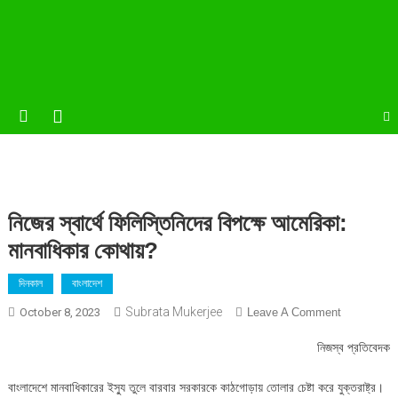
নিজের স্বার্থে ফিলিস্তিনিদের বিপক্ষে আমেরিকা:
মানবাধিকার কোথায়?
দিনকাল
বাংলাদেশ
Subrata Mukerjee
On
October 8, 2023
Leave A Comment
নিজের
নিজস্ব প্রতিবেদক
স্বার্থে
ফিলিস্তিনিদের
বাংলাদেশে মানবাধিকারের ইস্যু তুলে বারবার সরকারকে কাঠগোড়ায় তোলার চেষ্টা করে যুক্তরাষ্ট্র।
বিপক্ষে