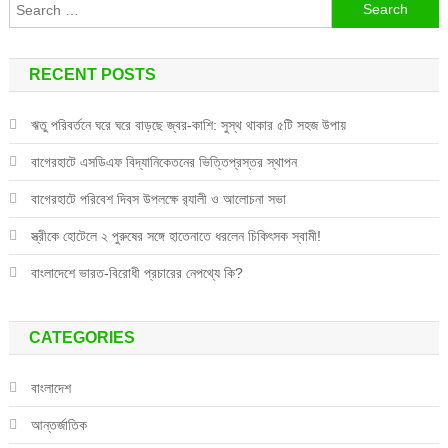
Search
for:
RECENT POSTS
ঋতু পরিবর্তনে ঘরে ঘরে বাড়ছে জ্বর-কাশি: সুস্থ থাকার ৫টি সহজ উপায়
বাগেরহাটে এসডিএফ বিদ্যানিকেতনের ভিত্তিপ্রস্তর স্থাপন
বাগেরহাটে পরিবেশ দিবস উপলক্ষে র‌্যালী ও আলোচনা সভা
স্ত্রীকে হোটেলে ২ পুরুষের সঙ্গে হাতেনাতে ধরলেন চিকিৎসক স্বামী!
বাংলাদেশে ভারত-বিরোধী প্রচারের নেপথ্যে কি?
CATEGORIES
বাংলাদেশ
আন্তর্জাতিক