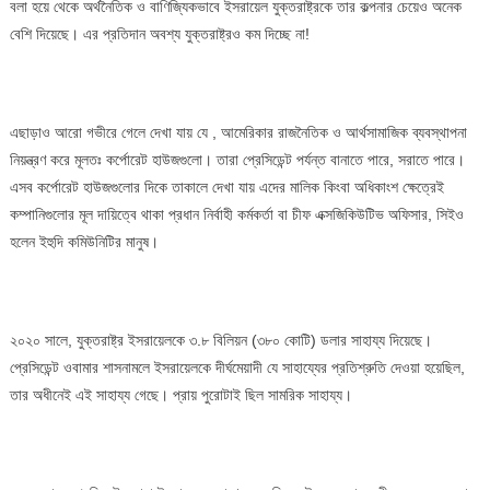
বলা হয়ে থেকে অর্থনৈতিক ও বাণিজ্যিকভাবে ইসরায়েল যুক্তরাষ্ট্রকে তার কল্পনার চেয়েও অনেক
বেশি দিয়েছে। এর প্রতিদান অবশ্য যুক্তরাষ্ট্রও কম দিচ্ছে না!
এছাড়াও আরো গভীরে গেলে দেখা যায় যে , আমেরিকার রাজনৈতিক ও আর্থসামাজিক ব্যবস্থাপনা
নিয়ন্ত্রণ করে মূলতঃ কর্পোরেট হাউজগুলো। তারা প্রেসিডেন্ট পর্যন্ত বানাতে পারে, সরাতে পারে।
এসব কর্পোরেট হাউজগুলোর দিকে তাকালে দেখা যায় এদের মালিক কিংবা অধিকাংশ ক্ষেত্রেই
কম্পানিগুলোর মূল দায়িত্বে থাকা প্রধান নির্বাহী কর্মকর্তা বা চীফ এক্সজিকিউটিভ অফিসার, সিইও
হলেন ইহুদি কমিউনিটির মানুষ।
২০২০ সালে, যুক্তরাষ্ট্র ইসরায়েলকে ৩.৮ বিলিয়ন (৩৮০ কোটি) ডলার সাহায্য দিয়েছে।
প্রেসিডেন্ট ওবামার শাসনামলে ইসরায়েলকে দীর্ঘমেয়াদী যে সাহায্যের প্রতিশ্রুতি দেওয়া হয়েছিল,
তার অধীনেই এই সাহায্য গেছে। প্রায় পুরোটাই ছিল সামরিক সাহায্য।