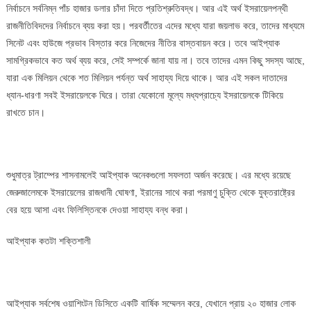
নির্বাচনে সর্বনিম্ন পাঁচ হাজার ডলার চাঁদা দিতে প্রতিশ্রুতিবদ্ধ। আর এই অর্থ ইসরায়েলপন্থী
রাজনীতিবিদদের নির্বাচনে ব্যয় করা হয়। পরবর্তীতের এদের মধ্যে যারা জয়লাভ করে, তাদের মাধ্যমে
সিনেট এবং হাউজে প্রভাব বিস্তার করে নিজেদের নীতির বাস্তবায়ন করে। তবে আইপ্যাক
সামগ্রিকভাবে কত অর্থ ব্যয় করে, সেই সম্পর্কে জানা যায় না। তবে তাদের এমন কিছু সদস্য আছে,
যারা এক মিলিয়ন থেকে শত মিলিয়ন পর্যন্ত অর্থ সাহায্য দিয়ে থাকে। আর এই সকল দাতাদের
ধ্যান-ধারণা সবই ইসরায়েলকে ঘিরে। তারা যেকোনো মূল্যে মধ্যপ্রাচ্যে ইসরায়েলকে টিকিয়ে
রাখতে চান।
শুধুমাত্র ট্রাম্পের শাসনামলেই আইপ্যাক অনেকগুলো সফলতা অর্জন করেছে। এর মধ্যে রয়েছে
জেরুজালেমকে ইসরায়েলের রাজধানী ঘোষণা, ইরানের সাথে করা পরমাণু চুক্তি থেকে যুক্তরাষ্ট্রের
বের হয়ে আসা এবং ফিলিস্তিনকে দেওয়া সাহায্য বন্ধ করা।
আইপ্যাক কতটা শক্তিশালী
আইপ্যাক সর্বশেষ ওয়াশিংটন ডিসিতে একটি বার্ষিক সম্মেলন করে, যেখানে প্রায় ২০ হাজার লোক