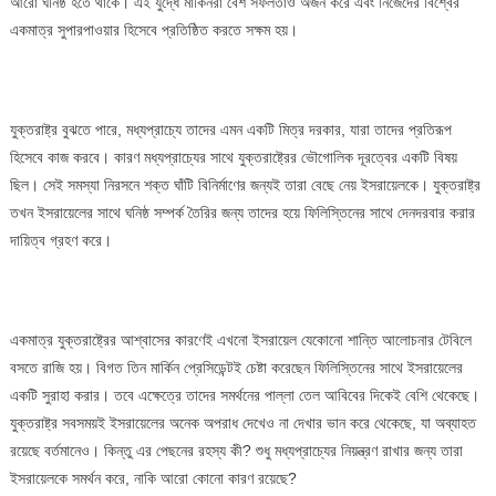
আরো ঘনিষ্ঠ হতে থাকে। এই যুদ্ধে মার্কিনরা বেশ সফলতাও অর্জন করে এবং নিজেদের বিশ্বের
একমাত্র সুপারপাওয়ার হিসেবে প্রতিষ্ঠিত করতে সক্ষম হয়।
যুক্তরাষ্ট্র বুঝতে পারে, মধ্যপ্রাচ্যে তাদের এমন একটি মিত্র দরকার, যারা তাদের প্রতিরূপ
হিসেবে কাজ করবে। কারণ মধ্যপ্রাচ্যের সাথে যুক্তরাষ্ট্রের ভৌগোলিক দূরত্বের একটি বিষয়
ছিল। সেই সমস্যা নিরসনে শক্ত ঘাঁটি বিনির্মাণের জন্যই তারা বেছে নেয় ইসরায়েলকে। যুক্তরাষ্ট্র
তখন ইসরায়েলের সাথে ঘনিষ্ঠ সম্পর্ক তৈরির জন্য তাদের হয়ে ফিলিস্তিনের সাথে দেনদরবার করার
দায়িত্ব গ্রহণ করে।
একমাত্র যুক্তরাষ্ট্রের আশ্বাসের কারণেই এখনো ইসরায়েল যেকোনো শান্তি আলোচনার টেবিলে
বসতে রাজি হয়। বিগত তিন মার্কিন প্রেসিডেন্টই চেষ্টা করেছেন ফিলিস্তিনের সাথে ইসরায়েলের
একটি সুরাহা করার। তবে এক্ষেত্রে তাদের সমর্থনের পাল্লা তেল আবিবের দিকেই বেশি থেকেছে।
যুক্তরাষ্ট্র সবসময়ই ইসরায়েলের অনেক অপরাধ দেখেও না দেখার ভান করে থেকেছে, যা অব্যাহত
রয়েছে বর্তমানেও। কিন্তু এর পেছনের রহস্য কী? শুধু মধ্যপ্রাচ্যের নিয়ন্ত্রণ রাখার জন্য তারা
ইসরায়েলকে সমর্থন করে, নাকি আরো কোনো কারণ রয়েছে?