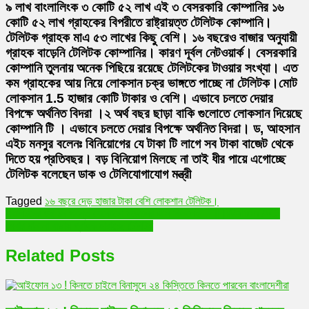
৯ লাখ বাংলালিংক ৩ কোটি ৫২ লাখ এই ৩ বেসরকারি কোম্পানির ১৬
কোটি ৫২ লাখ গ্রাহকের বিপরীতে রাষ্ট্রায়ত্ত টেলিটক কোম্পানি।
টেলিটক গ্রাহক মাএ ৫৩ লাখের কিছু বেশি। ১৬ বছরেও বাজার অনুযায়ী
গ্রাহক বাড়েনি টেলিটক কোম্পানির। কারণ দূর্বল নেটওয়ার্ক। বেসরকারি
কোম্পানি তুলনায় অনেক পিছিয়ে রয়েছে টেলিটকের টাওয়ার সংখ্যা। এত
কম গ্রাহকের আয় নিয়ে লোকসান চক্র ভাঙ্গতে পাচ্ছে না টেলিটক।মোট
লোকসান 1.5 হাজার কোটি টাকার ও বেশি। এভাবে চলতে দেয়ার
বিপক্ষে অর্থনিত বিদরা ।২ অর্থ বছর ছাড়া বাকি গুলোতে লোকসান দিয়েছে
কোম্পানি টি । এভাবে চলতে দেয়ার বিপক্ষে অর্থনিত বিদরা। ড, আহসান
এইচ মনসুর বলেনঃ বিনিয়োগের যে টাকা টি লাগে সব টাকা বাজেট থেকে
দিতে হয় প্রতিবছর। বড় বিনিয়োগ মিলছে না তাই ধীর পায়ে এগোচ্ছে
টেলিটক বলেছেন ডাক ও টেলিযোগাযোগ মন্ত্রী
Tagged
১৬ বছরে দেড় হাজার টাকা বেশি লোকশান টেলিটক।
Post
ওয়ালটনের দুই টন পর্যন্ত যেকোনো মডেলের এসি কিনলেই… || [Walton AC]
সেবার মান না বাড়ায় গ্রাহক হারাচ্ছে টেলিটক
navigation
Related Posts