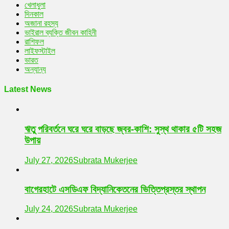
খেলাধুলা
দিনকাল
অজানা রহস্য
ভাইরাল ব্যক্তি জীবন কাহিনী
রাশিফল
লাইফস্টাইল
ভারত
অন্যান্য
Latest News
ঋতু পরিবর্তনে ঘরে ঘরে বাড়ছে জ্বর-কাশি: সুস্থ থাকার ৫টি সহজ
উপায়
July 27, 2026
Subrata Mukerjee
বাগেরহাটে এসডিএফ বিদ্যানিকেতনের ভিত্তিপ্রস্তর স্থাপন
July 24, 2026
Subrata Mukerjee