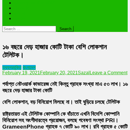
ভাইরাল ব্যক্তি জীবন কাহিনী
লাইফস্টাইল
রাশিফল
অন্যান্য
Search
for:
১৬ বছরে দেড় হাজার কোটি টাকা বেশি লোকশান
টেলিটক।
তথ্যপ্রযুক্তি
বাংলাদেশ
o
February 19, 2021
February 20, 2021
Sazal
Leave a Comment
১
ব
পর্যাপ্ত নেটওয়ার্ক কাভারেজ নেই কিন্তু গ্রাহক সংখ্যা মাএ ৫৩ লাখ। ১৬
দ
বছরে দেড় হাজার টাকা কোটি
হ
ক
বেশি লোকশান, বড় বিনিয়োগ মিলছে না। তাই ঘুড়িয়ে চলছে টেলিটক
ট
ব
রাষ্ট্রতায়ত এই টেলিটক কোম্পানি কে বাঁচাতে এখনি বিদেশি কোম্পানি
ল
ট
বিনিয়োগ সহ অংশীদারত্বে প্রয়োজন, বলছে গবেষণা সংস্থা PRI।
GrameenPhone গ্রাহক ৭ কোটি ৯০ লাখ। রবি গ্রাহক ৫ কোটি