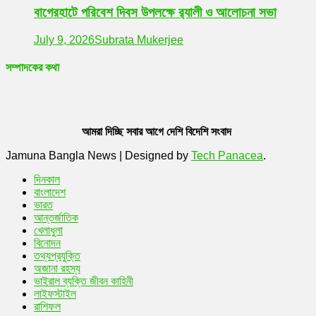
বাগেরহাটে পরিবেশ দিবস উপলক্ষে র‌্যালী ও আলোচনা সভা
July 9, 2026
Subrata Mukerjee
সম্পাদকের কথা
আমরা দিচ্ছি সবার আগে দেশি বিদেশি সংবাদ
Jamuna Bangla News
|
Designed by
Tech Panacea
.
দিনকাল
বাংলাদেশ
ভারত
আন্তর্জাতিক
খেলাধুলা
বিনোদন
তথ্যপ্রযুক্তি
অজানা রহস্য
ভাইরাল ব্যক্তি জীবন কাহিনী
লাইফস্টাইল
রাশিফল