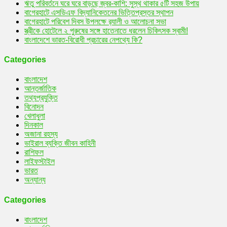
ঋতু পরিবর্তনে ঘরে ঘরে বাড়ছে জ্বর-কাশি: সুস্থ থাকার ৫টি সহজ উপায়
বাগেরহাটে এসডিএফ বিদ্যানিকেতনের ভিত্তিপ্রস্তর স্থাপন
বাগেরহাটে পরিবেশ দিবস উপলক্ষে র‌্যালী ও আলোচনা সভা
স্ত্রীকে হোটেলে ২ পুরুষের সঙ্গে হাতেনাতে ধরলেন চিকিৎসক স্বামী!
বাংলাদেশে ভারত-বিরোধী প্রচারের নেপথ্যে কি?
Categories
বাংলাদেশ
আন্তর্জাতিক
তথ্যপ্রযুক্তি
বিনোদন
খেলাধুলা
দিনকাল
অজানা রহস্য
ভাইরাল ব্যক্তি জীবন কাহিনী
রাশিফল
লাইফস্টাইল
ভারত
অন্যান্য
Categories
বাংলাদেশ