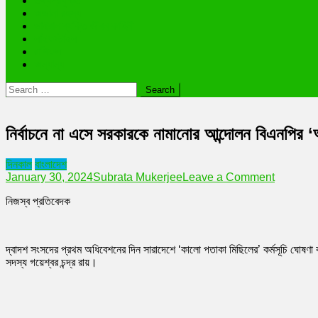
তথ্যপ্রযুক্তি
অজানা রহস্য
ভাইরাল ব্যক্তি জীবন কাহিনী
লাইফস্টাইল
রাশিফল
অন্যান্য
Search
for:
নির্বাচনে না এসে সরকারকে নামানোর আন্দোলন বিএনপির 
দিনকাল
বাংলাদেশ
on
January 30, 2024
Subrata Mukerjee
Leave a Comment
নির্বাচনে
নিজস্ব প্রতিবেদক
না
এসে
সরকারকে
নামানোর
দ্বাদশ সংসদের প্রথম অধিবেশনের দিন সারাদেশে ‘কালো পতাকা মিছিলের’ কর্মসূচি ঘোষণা 
আন্দোলন
সদস্য গয়েশ্বর চন্দ্র রায়।
বিএনপির
‘অপরাজনীতি