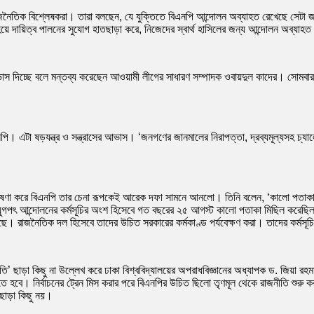
রাজনৈতিক বিশ্লেষকরা। তারা বলছেন, যে যুক্তিতে বিএনপি আন্দোলন অব্যাহত রেখেছে সেটা 
য়ে দায়িত্ব পালনের সুযোগ হাতছাড়া করে, নিজেদের স্বার্থ হাসিলের জন্য আন্দোলন অব্যাহ
আভাস দিচ্ছে বলে মন্তব্য করেছেন আওয়ামী লীগের সাধারণ সম্পাদক ওবায়দুল কাদের। সোমবার
ি। এটা ষড়যন্ত্র ও সন্ত্রাসের আভাস। ‘জনগণের জানমালের নিরাপত্তা, দ্রব্যমূল্যসহ চ্যাল
ি ঘোষণা করে বিএনপি তার চেনা রূপকেই আরেক দফা সামনে আনলো। তিনি বলেন, ‘কালো পতাক
তে যুগপৎ আন্দোলনের কর্মসূচির অংশ হিসেবে গত বছরের ২৫ আগস্ট কালো পতাকা মিছিল করে
য়েছে। রাজনৈতিক দল হিসেবে তাদের উচিত সরকারের কর্মকাণ্ড পর্যবেক্ষণ করা। তাদের কর্ম
ি’ ছাড়া কিছু না উল্লেখ করে ঢাকা বিশ্ববিদ্যালয়ের অপরাধবিজ্ঞানের অধ্যাপক ড. জিয়া
তে হবে। নির্বাচনের ট্রেন মিস করার পরে বিএনপির উচিত ছিলো তৃণমূল থেকে রাজনীতি শুর
ছাড়া কিছু নয়।