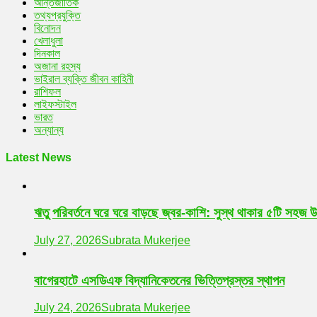
আন্তর্জাতিক
তথ্যপ্রযুক্তি
বিনোদন
খেলাধুলা
দিনকাল
অজানা রহস্য
ভাইরাল ব্যক্তি জীবন কাহিনী
রাশিফল
লাইফস্টাইল
ভারত
অন্যান্য
Latest News
ঋতু পরিবর্তনে ঘরে ঘরে বাড়ছে জ্বর-কাশি: সুস্থ থাকার ৫টি সহজ 
July 27, 2026
Subrata Mukerjee
বাগেরহাটে এসডিএফ বিদ্যানিকেতনের ভিত্তিপ্রস্তর স্থাপন
July 24, 2026
Subrata Mukerjee