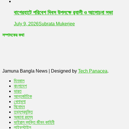
বাগেরহাটে পরিবেশ দিবস উপলক্ষে র‌্যালী ও আলোচনা সভা
July 9, 2026
Subrata Mukerjee
সম্পাদকের কথা
Jamuna Bangla News
|
Designed by
Tech Panacea
.
দিনকাল
বাংলাদেশ
ভারত
আন্তর্জাতিক
খেলাধুলা
বিনোদন
তথ্যপ্রযুক্তি
অজানা রহস্য
ভাইরাল ব্যক্তি জীবন কাহিনী
লাইফস্টাইল