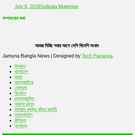
July 9, 2026
Subrata Mukerjee
সম্পাদকের কথা
আমরা দিচ্ছি সবার আগে দেশি বিদেশি সংবাদ
Jamuna Bangla News
|
Designed by
Tech Panacea
.
দিনকাল
বাংলাদেশ
ভারত
আন্তর্জাতিক
খেলাধুলা
বিনোদন
তথ্যপ্রযুক্তি
অজানা রহস্য
ভাইরাল ব্যক্তি জীবন কাহিনী
লাইফস্টাইল
রাশিফল
অন্যান্য