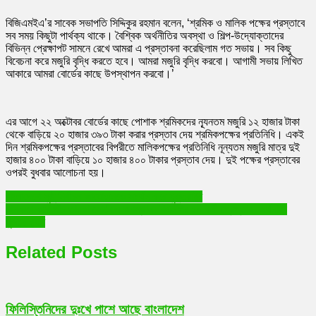
বিজিএমইএ’র সাবেক সভাপতি সিদ্দিকুর রহমান বলেন, ‘শ্রমিক ও মালিক পক্ষের প্রস্তাবে
সব সময় কিছুটা পার্থক্য থাকে। বৈশ্বিক অর্থনীতির অবস্থা ও শিল্প-উদ্যোক্তাদের
বিভিন্ন প্রেক্ষাপট সামনে রেখে আমরা এ প্রস্তাবনা করেছিলাম গত সভায়। সব কিছু
বিবেচনা করে মজুরি বৃদ্ধি করতে হবে। আমরা মজুরি বৃদ্ধি করবো। আগামী সভায় লিখিত
আকারে আমরা বোর্ডের কাছে উপস্থাপন করবো।’
এর আগে ২২ অক্টোবর বোর্ডের কাছে পোশাক শ্রমিকদের ন্যূনতম মজুরি ১২ হাজার টাকা
থেকে বাড়িয়ে ২০ হাজার ৩৯৩ টাকা করার প্রস্তাব দেয় শ্রমিকপক্ষের প্রতিনিধি। একই
দিন শ্রমিকপক্ষের প্রস্তাবের বিপরীতে মালিকপক্ষের প্রতিনিধি নূন্যতম মজুরি মাত্র দুই
হাজার ৪০০ টাকা বাড়িয়ে ১০ হাজার ৪০০ টাকার প্রস্তাব দেয়। দুই পক্ষের প্রস্তাবের
ওপরই বুধবার আলোচনা হয়।
Post
বাংলাদেশে সুষ্ঠু নির্বাচন আয়োজনকে সমর্থন করে যুক্তরাষ্ট্র
নাশকতা করে পাঁচ তারকা হোটেলে অবস্থান, বিএনপির ১০ কর্মী গ্রেপ্তার, অর্থদাতা
navigation
খুঁজছে র‌্যাব
Related Posts
ফিলিস্তিনিদের দুঃখে পাশে আছে বাংলাদেশ