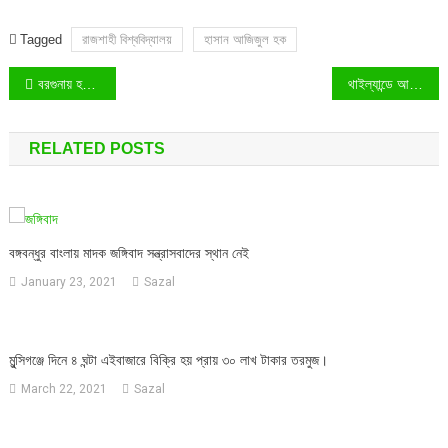
Tagged
রাজশাহী বিশ্ববিদ্যালয়
হাসান আজিজুল হক
Post
বরগুনায় হঠাৎ জ্বলে উঠছে রহস্যময় আগুন!
থাইল্যান্ডে আবারও রাজতন্ত্র সংস্কারের দাবিতে মিছিল
navigation
RELATED POSTS
বঙ্গবন্ধুর বাংলায় মাদক জঙ্গিবাদ সন্ত্রাসবাদের স্থান নেই
January 23, 2021
Sazal
মুন্সিগঞ্জে দিনে ৪ ঘন্টা এইবাজারে বিক্রি হয় প্রায় ৩০ লাখ টাকার তরমুজ।
March 22, 2021
Sazal