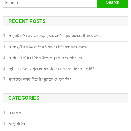
Search
for:
RECENT POSTS
ঋতু পরিবর্তনে ঘরে ঘরে বাড়ছে জ্বর-কাশি: সুস্থ থাকার ৫টি সহজ উপায়
বাগেরহাটে এসডিএফ বিদ্যানিকেতনের ভিত্তিপ্রস্তর স্থাপন
বাগেরহাটে পরিবেশ দিবস উপলক্ষে র‌্যালী ও আলোচনা সভা
স্ত্রীকে হোটেলে ২ পুরুষের সঙ্গে হাতেনাতে ধরলেন চিকিৎসক স্বামী!
বাংলাদেশে ভারত-বিরোধী প্রচারের নেপথ্যে কি?
CATEGORIES
বাংলাদেশ
আন্তর্জাতিক