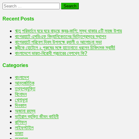
Search
for:
Recent Posts
ঋতু পরিবর্তনে ঘরে ঘরে বাড়ছে জ্বর-কাশি: সুস্থ থাকার ৫টি সহজ উপায়
বাগেরহাটে এসডিএফ বিদ্যানিকেতনের ভিত্তিপ্রস্তর স্থাপন
বাগেরহাটে পরিবেশ দিবস উপলক্ষে র‌্যালী ও আলোচনা সভা
স্ত্রীকে হোটেলে ২ পুরুষের সঙ্গে হাতেনাতে ধরলেন চিকিৎসক স্বামী!
বাংলাদেশে ভারত-বিরোধী প্রচারের নেপথ্যে কি?
Categories
বাংলাদেশ
আন্তর্জাতিক
তথ্যপ্রযুক্তি
বিনোদন
খেলাধুলা
দিনকাল
অজানা রহস্য
ভাইরাল ব্যক্তি জীবন কাহিনী
রাশিফল
লাইফস্টাইল
ভারত
অন্যান্য