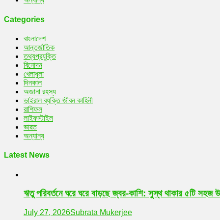
Categories
বাংলাদেশ
আন্তর্জাতিক
তথ্যপ্রযুক্তি
বিনোদন
খেলাধুলা
দিনকাল
অজানা রহস্য
ভাইরাল ব্যক্তি জীবন কাহিনী
রাশিফল
লাইফস্টাইল
ভারত
অন্যান্য
Latest News
ঋতু পরিবর্তনে ঘরে ঘরে বাড়ছে জ্বর-কাশি: সুস্থ থাকার ৫টি সহজ 
July 27, 2026
Subrata Mukerjee