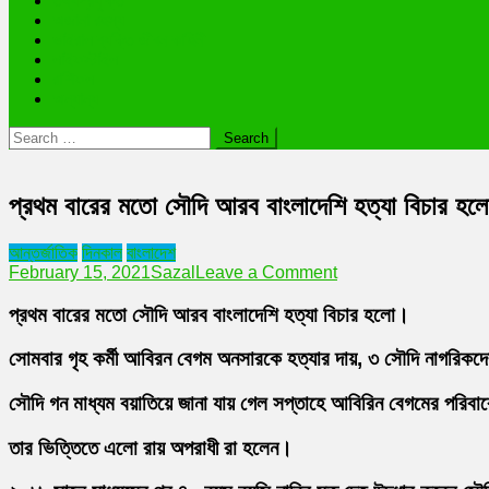
তথ্যপ্রযুক্তি
অজানা রহস্য
ভাইরাল ব্যক্তি জীবন কাহিনী
লাইফস্টাইল
রাশিফল
অন্যান্য
Search
for:
প্রথম বারের মতো সৌদি আরব বাংলাদেশি হত্যা বিচার হ
আন্তর্জাতিক
দিনকাল
বাংলাদেশ
on
February 15, 2021
Sazal
Leave a Comment
প্রথম
বারের
প্রথম বারের মতো সৌদি আরব বাংলাদেশি হত্যা বিচার হলো।
মতো
সৌদি
সোমবার গৃহ কর্মী আবিরন বেগম অনসারকে হত্যার দায়, ৩ সৌদি নাগরিকদের
আরব
বাংলাদেশি
সৌদি গন মাধ্যম বয়াতিয়ে জানা যায় গেল সপ্তাহে আবিরিন বেগমের পরিবারে
হত্যা
বিচার
তার ভিত্তিতে এলো রায় অপরাধী রা হলেন।
হলো।