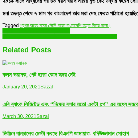
২০১৯ সালে মাধ্যমের পর ৪০ বয়স বয়সি নারির মৃত দেহ উদ্ধার করেন সৌ
মনা তদন্ত শেষে ৭ মাস পর বাংলাদেশ তার মরা দেহ ফেরত পাঠানো হয়েছি
Tagged
প্রথম বারের মতো সৌদি আরব বাংলাদেশি হত্যা বিচার হলো।
Post
নতুন IP Telephony সার্ভিস প্রবাইডার।
মুক্তিযোদ্ধাদের ভাতা ২০ হাজার টাকা করবে সরকার’ | Sheikh Hasina
navigation
Related Posts
কলম ভয়ানক, পেট ছাড়া কোন হৃদয় নেই
January 20, 2021
Sazal
এবি ব্যাংক লিমিটেড এবং “নিজের বলার মতো একটা গল্প” এর মধ্যে সমঝোত
March 30, 2021
Sazal
নির্বাচন বানচালের চেস্টা করছে বিএনপি জামায়াত- বদিউজ্জামান সোহাগ