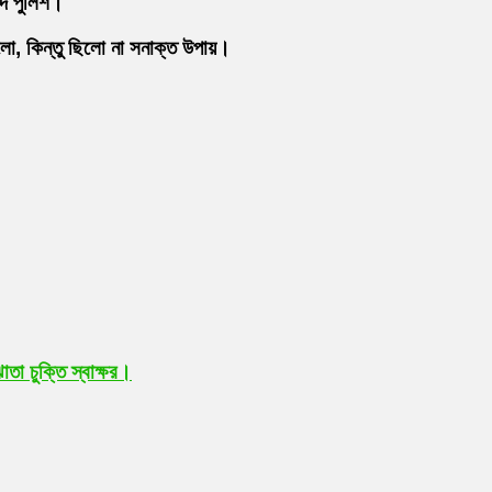
দি পুলিশ।
লো, কিন্তু ছিলো না সনাক্ত উপায়।
া চুক্তি স্বাক্ষর।