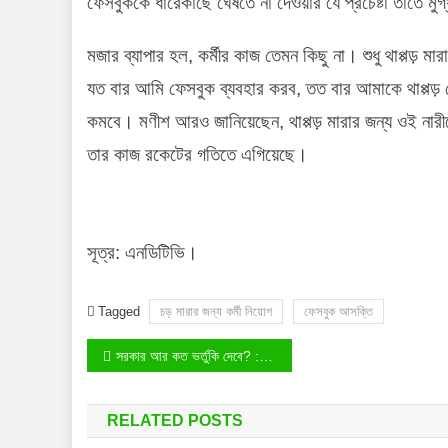
ফেসবুককে ধারেকাছে ঘেঁষতে না দেওয়ার যে প্রচেষ্টা তাতে ম
মজার ব্যাপার হল, কর্মীর কাজ তেমন কিছু না। শুধু থাপ্পড়
যত বার আমি ফেসবুক ব্যবহার করব, তত বার আমাকে থাপ্প
কমবে। মণীশ আরও জানিয়েছেন, থাপ্পড় মারার জন্য ওই নারী
তার কাজ রকেটের গতিতে এগিয়েছে।
সূত্র: এনডিটিভি।
Tagged
চড় মারার জন্য কর্মী নিয়োগ
ফেসবুক আসক্তি
Post
সরকার আর কত ভর্তুকি দেবে? : ডিজেলের দাম বৃদ্ধি প্রসঙ্গে অর্থমন্ত্রী
navigation
RELATED POSTS