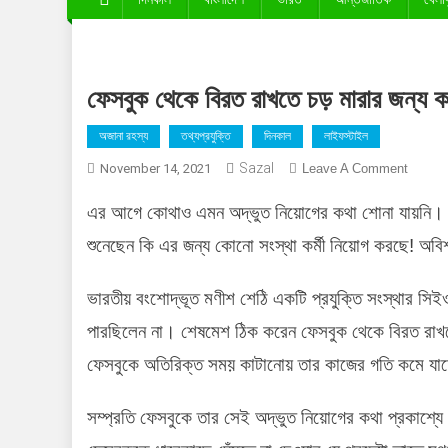
ফেসবুক থেকে বিরত রাখতে চড় মারার জন্য কর
অজানা রহস্য
তথ্যপ্রযুক্তি
দিনকাল
লাইফস্টাইল
Sazal
On
November 14, 2021
Leave A Comment
ফেসবুক
এর আগে কোথাও এমন অদ্ভুত নিয়োগের কথা শোনা যায়নি। ফ
থেকে
বিরত
শুনেছেন কি এর জন্য কোনো সংস্থা কর্মী নিয়োগ করছে! অবিশ
রাখতে
চড়
ভারতীয় বংশোদ্ভূত মণীশ শেঠি একটি প্রযুক্তি সংস্থার সি
মারার
পারছিলেন না। শেষমেশ ঠিক করেন ফেসবুক থেকে বিরত রাখত
জন্য
কর্মী
ফেসবুকে অতিরিক্ত সময় কাটানোয় তার কাজের গতি কমে যাচ্
নিয়োগ!
সম্প্রতি ফেসবুকে তার সেই অদ্ভুত নিয়োগের কথা প্রকাশ্যে