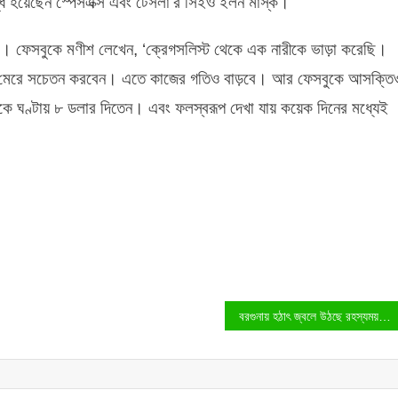
ুগ্ধ হয়েছেন স্পেসএক্স এবং টেসলা’র সিইও ইলন মাস্ক।
 মারা। ফেসবুকে মণীশ লেখেন, ‘ক্রেগসলিস্ট থেকে এক নারীকে ভাড়া করেছি।
ড় মেরে সচেতন করবেন। এতে কাজের গতিও বাড়বে। আর ফেসবুকে আসক্তি
কে ঘণ্টায় ৮ ডলার দিতেন। এবং ফলস্বরূপ দেখা যায় কয়েক দিনের মধ্যেই
বরগুনায় হঠাৎ জ্বলে উঠছে রহস্যময় আগুন!