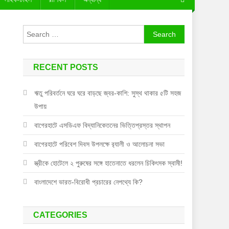
Search
for:
RECENT POSTS
ঋতু পরিবর্তনে ঘরে ঘরে বাড়ছে জ্বর-কাশি: সুস্থ থাকার ৫টি সহজ
উপায়
বাগেরহাটে এসডিএফ বিদ্যানিকেতনের ভিত্তিপ্রস্তর স্থাপন
বাগেরহাটে পরিবেশ দিবস উপলক্ষে র‌্যালী ও আলোচনা সভা
স্ত্রীকে হোটেলে ২ পুরুষের সঙ্গে হাতেনাতে ধরলেন চিকিৎসক স্বামী!
বাংলাদেশে ভারত-বিরোধী প্রচারের নেপথ্যে কি?
CATEGORIES