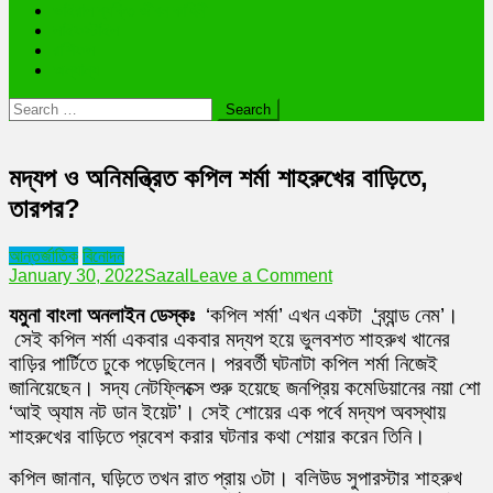
ভাইরাল ব্যক্তি জীবন কাহিনী
লাইফস্টাইল
রাশিফল
অন্যান্য
Search
for:
মদ্যপ ও অনিমন্ত্রিত কপিল শর্মা শাহরুখের বাড়িতে,
তারপর?
আন্তর্জাতিক
বিনোদন
on
January 30, 2022
Sazal
Leave a Comment
মদ্যপ
যমুনা
বাংলা
অনলাইন ডেস্কঃ
‘কপিল শর্মা’ এখন একটা ‘ব্র্যান্ড নেম’।
ও
অনিমন্ত্রিত
সেই কপিল শর্মা একবার একবার মদ্যপ হয়ে ভুলবশত শাহরুখ খানের
কপিল
বাড়ির পার্টিতে ঢুকে পড়েছিলেন। পরবর্তী ঘটনাটা কপিল শর্মা নিজেই
শর্মা
জানিয়েছেন। সদ্য নেটফ্লিক্সে শুরু হয়েছে জনপ্রিয় কমেডিয়ানের নয়া শো
শাহরুখের
‘আই অ্যাম নট ডান ইয়েট’। সেই শোয়ের এক পর্বে মদ্যপ অবস্থায়
বাড়িতে,
তারপর?
শাহরুখের বাড়িতে প্রবেশ করার ঘটনার কথা শেয়ার করেন তিনি।
কপিল জানান, ঘড়িতে তখন রাত প্রায় ৩টা। বলিউড সুপারস্টার শাহরুখ