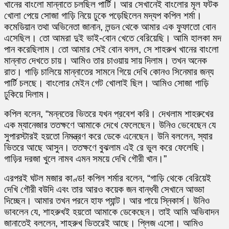
খানের বাংলো মান্নাতে চলছিল পার্টি। আর সেখানেই বাংলোর মূল ফটক
খোলা পেয়ে সোজা গাড়ি নিয়ে ঢুকে পড়েছিলেন মদ্যপ কপিল শর্মা।
কমেডিয়ান তথা অভিনেতা জানান, লন্ডন থেকে আমার এক ফুফাতো বোন
এসেছিল। তো আমরা দুই ভাই-বোন খেতে বেরিয়েছি। আমি হালকা মদ
পান করেছিলাম। তো আমার সেই বোন বলল, সে শাহরুখ খানের বাংলো
মান্নাত দেখতে চায়। আমিও তার চাওয়ায় সায় দিলাম। তখন অনেক
রাত। গাড়ি চালিয়ে মান্নাতের সামনে গিয়ে দেখি কোনও সিনেমার জন্য
পার্টি চলছে। বাংলোর মেইন গেট খোলাই ছিল। আমিও সোজা গাড়ি
ঢুকিয়ে দিলাম।
কপিল বলেন, “মন্নতের ভিতরে যখন প্রবেশ করি। দেখলাম শাহরুখের
এক ম্যানেজার ততক্ষণে আমাকে দেখে ফেলেছেন। উনিও ভেবেছেন যে
সুপারস্টারই হয়তো নিমন্ত্রণ করে ডেকে এনেছেন। উনি বললেন, স্যার
ভিতরে আছে আসুন। ততক্ষণে বুঝলাম এই রে ভুল করে ফেলেছি।
গাড়ির দরজা খুলে নামব এমন সময়ে দেখি গৌরী খান।”
এরপরই ঘটল মজার কাণ্ড! কপিল শর্মার বলেন, “গাড়ি থেকে বেরিয়েই
দেখি গৌরী বউদি এবং তার আরও কয়েক জন বান্ধবী সেখানে আড্ডা
দিচ্ছেন। আমার তখন পরনে হাফ প্যান্ট। আর পায়ে স্নিকার্স। উনিও
ভাবলেন যে, শাহরুখই হয়তো আমাকে ডেকেছেন। তাই আমি অভিবাদন
জানাতেই বললেন, শাহরুখ ভিতরেই আছে। প্লিজ এসো। আমিও