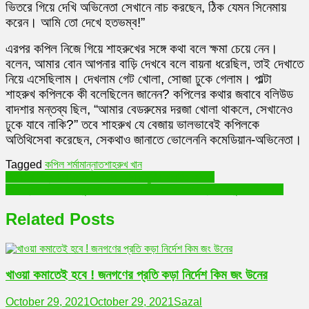
ভিতরে গিয়ে দেখি অভিনেতা সেখানে নাচ করছেন, ঠিক যেমন সিনেমায়
করেন। আমি তো দেখে হতভম্ব!”
এরপর কপিল নিজে গিয়ে শাহরুখের সঙ্গে কথা বলে ক্ষমা চেয়ে নেন।
বলেন, আমার বোন আপনার বাড়ি দেখবে বলে বায়না ধরেছিল, তাই দেখাতে
নিয়ে এসেছিলাম। দেখলাম গেট খোলা, সোজা ঢুকে গেলাম। পাল্টা
শাহরুখ কপিলকে কী বলেছিলেন জানেন? কপিলের কথার জবাবে বলিউড
বাদশার মন্তব্য ছিল, “আমার বেডরুমের দরজা খোলা থাকলে, সেখানেও
ঢুকে যাবে নাকি?” তবে শাহরুখ যে বেজায় ভালভাবেই কপিলকে
অতিথিসেবা করেছেন, সেকথাও জানাতে ভোলেননি কমেডিয়ান-অভিনেতা।
Tagged
কপিল শর্মা
মান্নাত
শাহরুখ খান
Post
সিলেটের বিশ্বনাথে টমটম ছিনতাই, চালক ছুরির আঘাতে আহত!
আত্মহত্যার আগে ফেসবুক লাইভে যা বলে গেলেন রিয়াজের শ্বশুর আবু মোহসিন খান!
navigation
Related Posts
খাওয়া কমাতেই হবে ! জনগণের প্রতি কড়া নির্দেশ কিম জং উনের
October 29, 2021
October 29, 2021
Sazal