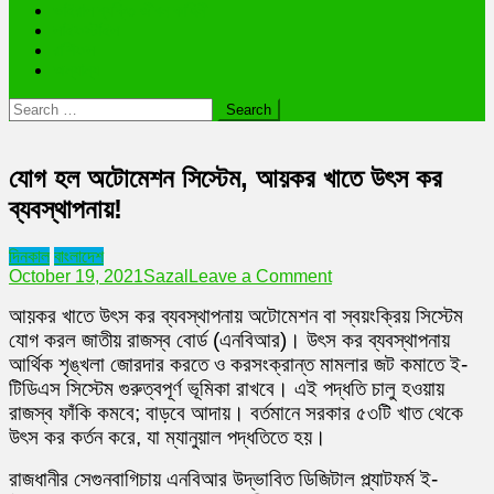
ভাইরাল ব্যক্তি জীবন কাহিনী
লাইফস্টাইল
রাশিফল
অন্যান্য
Search
for:
যোগ হল অটোমেশন সিস্টেম, আয়কর খাতে উৎস কর
ব্যবস্থাপনায়!
দিনকাল
বাংলাদেশ
on
October 19, 2021
Sazal
Leave a Comment
যোগ
আয়কর খাতে উৎস কর ব্যবস্থাপনায় অটোমেশন বা স্বয়ংক্রিয় সিস্টেম
হল
অটোমেশন
যোগ করল জাতীয় রাজস্ব বোর্ড (এনবিআর)। উৎস কর ব্যবস্থাপনায়
সিস্টেম,
আর্থিক শৃঙ্খলা জোরদার করতে ও করসংক্রান্ত মামলার জট কমাতে ই-
আয়কর
টিডিএস সিস্টেম গুরুত্বপূর্ণ ভূমিকা রাখবে। এই পদ্ধতি চালু হওয়ায়
খাতে
রাজস্ব ফাঁকি কমবে; বাড়বে আদায়। বর্তমানে সরকার ৫৩টি খাত থেকে
উৎস
কর
উৎস কর কর্তন করে, যা ম্যানুয়াল পদ্ধতিতে হয়।
ব্যবস্থাপনায়!
রাজধানীর সেগুনবাগিচায় এনবিআর উদ্ভাবিত ডিজিটাল প্ল্যাটফর্ম ই-