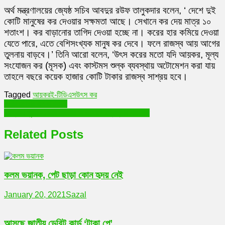
অর্থ মন্ত্রণালয়ের জ্যেষ্ঠ সচিব আবদুর রউফ তালুকদার বলেন, ‘ দেশে দুই
কোটি মানুষের কর দেওয়ার সক্ষমতা আছে। সেখানে কর দেয় মাত্র ১০
শতাংশ। কর বাড়ানোর তাগিদ দেওয়া হচ্ছে না। করের হার কমিয়ে দেওয়া
যেতে পারে, এতে বেশিসংখ্যক মানুষ কর দেবে। ফলে রাজস্ব আয় আগের
তুলনায় বাড়বে।’ তিনি আরো বলেন, ‘উৎস করের মতো যদি আয়কর, মূল্য
সংযোজন কর (মূসক) এবং কাস্টমস শুল্ক ব্যবস্থায় অটোমেশন করা যায়
তাহলে বছরে কয়েক হাজার কোটি টাকার রাজস্ব সাশ্রয় হবে।
Tagged
আয়কর
ই-টিডিএস
উৎস কর
Post
কলার মোচার উপকারিতা।
চট্টগ্রামঃ পুজা মণ্ডবে হামলার অভিযোগে গ্রেপ্তার শতাধিক
navigation
Related Posts
কলম ভয়ানক, পেট ছাড়া কোন হৃদয় নেই
January 20, 2021
Sazal
আসছে জাতীয় ডেবিট কার্ড ‘টাকা পে’