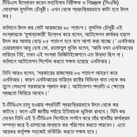
টিডিএস উদ্বোধন করেন মহাহিসাব নিরীক্ষক ও নিয়ন্ত্রক (সিএজি)
মোহাম্মদ মুসলিম চৌধুরী। এখন থেকে স্বয়ংক্রিয়ভাবে কাটা হবে উৎস
কর।
বর্তমানে উৎস কর মোট আয়করের ৬০ শতাংশ। মুসলিম চৌধুরী এই
সংস্কারকে ‘যুগান্তকারী’ উল্লেখ করে বলেন, অটোমেশন কার্যকর হয়লে
উৎস কর আদায় বেড়ে ৮৫ শতাংশ হবে বলে আশা করা যাচ্ছে।’ এনবিআর
চেয়ারম্যান আবু হেনা মো. রহমাতুল মুনিম বলেন, ‘আমি যখন এনবিআরের
দায়িত্ব নিই, তখন এই সংস্থা ডিজিটাইজেশনে এত উন্নত ছিল না।
বর্তমানে অটোমেশন সিস্টেম করতে সক্ষম হয়েছে এনবিআর।
তিনি আরও বলেন, ‘সরকারের রাজস্বের ৮৬ শতাংশ আহরণ করে
এনবিআর। কারণ এনবিআরের দায়িত্ব রাষ্ট্রে বিভিন্ন খাত থেকে কর
তুলে সেগুলো সরকারকে প্রদান করা। অটোমেশন পদ্ধতি এ ক্ষেত্রে
স্বচ্ছতা ফিরিয়ে আনবে।’
ই-টিডিএস চালু হওয়ায় পদ্ধতিটি স্বয়ংক্রিয়ভাবে উৎস থেকে কর
কাটবে। ফলে এটি জাতীয় পর্যায়ে ইতিবাচক ভূমিকা রাখবে। যিনি কর
দেবেন তিনি এই ই-টিডিএস সিস্টেমে লগইন করে তাঁর যাবতীয় কার্যক্রম
সম্পন্ন করে ই-চালানের মাধ্যমে কর পরিশোধ করতে পারবেন। এতে
আয়কর কর্তৃপক্ষ সহজেই মনিটরিং করতে সক্ষম হবে।