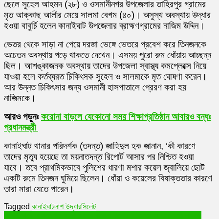
ছেলে সুহেল আহমদ (২৮) ও ওসমানীনগর উপজেলার তাহিরপুর গ্রামের
মৃত আক্কাছ আলীর মেয়ে সালমা বেগম (৪০)। অসুস্থ অবস্থায় উদ্ধার
হওয়া বাবুর্চি হলেন কানাইঘাট উপজেলার ব্রাহ্মণগ্রামের নাজিম উদ্দিন।
ভেতর থেকে সাড়া না পেয়ে দরজা ভেঙ্গে ভেতরে প্রবেশ করে তিনজনকে
অচেতন অবস্থায় পড়ে থাকতে দেখেন। এসময় পুরো রুম ধোঁয়ায় আচ্ছন্ন
ছিল। আশঙ্কাজনক অবস্থায় তাদের উপজেলা স্বাস্থ্য কমপ্লেক্সে নিয়ে
যাওয়া হলে কর্তব্যরত চিকিৎসক সুহেল ও সালমাকে মৃত ঘোষণা করেন।
আর উন্নত চিকিৎসার জন্য ওসমানী হাসপাতালে প্রেরণ করা হয়
নাজিমকে।
আরও পড়ুনঃ
করোনা বাড়লে যেকোনো সময় শিক্ষাপ্রতিষ্ঠান আবারও বন্ধঃ
প্রধানমন্ত্রী
কানাইঘাট থানার পরিদর্শক (তদন্ত) জাহিদুল হক জানান, ‘কী কারণে
তাদের মৃত্যু হয়েছে তা ময়নাতদন্ত রিপোর্ট আসার পর নিশ্চিত হওয়া
যাবে। তবে প্রাথমিকভাবে পুলিশের ধারণা মশার কয়েল জ্বালিয়ে ছোট
একটি রুমে তিনজন ঘুমিয়ে ছিলেন। ধোঁয়া ও কয়েলের বিষাক্ততার কারণে
তারা মারা যেতে পারেন।
Tagged
কানাইঘাট
লাশ উদ্ধার
সিলেট
Post
বিদেশ থেকে আসতে ৪৮ ঘণ্টা আগের করোনা রিপোর্ট (Corona report) লাগবেঃ