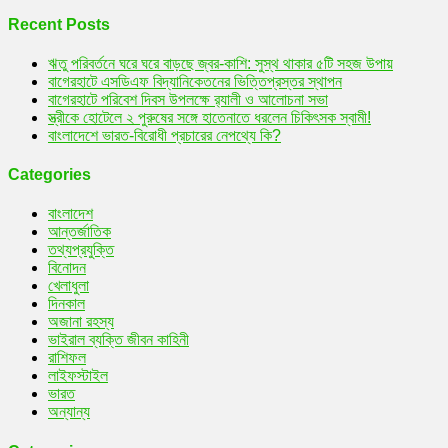
Recent Posts
ঋতু পরিবর্তনে ঘরে ঘরে বাড়ছে জ্বর-কাশি: সুস্থ থাকার ৫টি সহজ উপায়
বাগেরহাটে এসডিএফ বিদ্যানিকেতনের ভিত্তিপ্রস্তর স্থাপন
বাগেরহাটে পরিবেশ দিবস উপলক্ষে র‌্যালী ও আলোচনা সভা
স্ত্রীকে হোটেলে ২ পুরুষের সঙ্গে হাতেনাতে ধরলেন চিকিৎসক স্বামী!
বাংলাদেশে ভারত-বিরোধী প্রচারের নেপথ্যে কি?
Categories
বাংলাদেশ
আন্তর্জাতিক
তথ্যপ্রযুক্তি
বিনোদন
খেলাধুলা
দিনকাল
অজানা রহস্য
ভাইরাল ব্যক্তি জীবন কাহিনী
রাশিফল
লাইফস্টাইল
ভারত
অন্যান্য