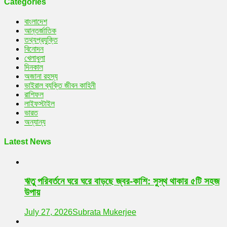
Categories
বাংলাদেশ
আন্তর্জাতিক
তথ্যপ্রযুক্তি
বিনোদন
খেলাধুলা
দিনকাল
অজানা রহস্য
ভাইরাল ব্যক্তি জীবন কাহিনী
রাশিফল
লাইফস্টাইল
ভারত
অন্যান্য
Latest News
ঋতু পরিবর্তনে ঘরে ঘরে বাড়ছে জ্বর-কাশি: সুস্থ থাকার ৫টি সহজ
উপায়
July 27, 2026
Subrata Mukerjee