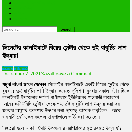
ভাইরাল ব্যক্তি জীবন কাহিনী
লাইফস্টাইল
রাশিফল
অন্যান্য
Search
for:
সিলেটের কানাইঘাটে বিয়ের সেন্টার থেকে দুই বাবুর্চির লাশ
উদ্ধার!
দিনকাল
বাংলাদেশ
on
December 2, 2021
Sazal
Leave a Comment
সিলেটের
যমুনা
বাংলা
ওয়েব
ডেস্কঃ
সিলেটের কানাইঘাটে একটি বিয়ের সেন্টার থেকে
কানাইঘাটে
বিয়ের
বুধবারে দুই বাবুর্চির লাশ উদ্ধার করেছে পুলিশ। বুধবার সকাল ৭টার দিকে
সেন্টার
কানাইঘাট উপজেলার দক্ষিণ বাণীগ্রাম ইউনিয়নের গাছবাড়ী বাজারস্থ
থেকে
‘আনন্দ কমিউনিটি সেন্টার’ থেকে ওই দুই বাবুর্চির লাশ উদ্ধার করা হয়।
দুই
গুরুতর অসুস্থ অবস্থায় উদ্ধার করা হয়েছে আরেক বাবুর্চিকে। তাকে
বাবুর্চির
লাশ
ওসমানী মেডিকেল কলেজ হাসপাতালে ভর্তি করা হয়েছে।
উদ্ধার!
নিহতরা হলেন- কানাইঘাট উপজেলার নয়াগ্রামের মৃত রহমত উল্লাহ’র