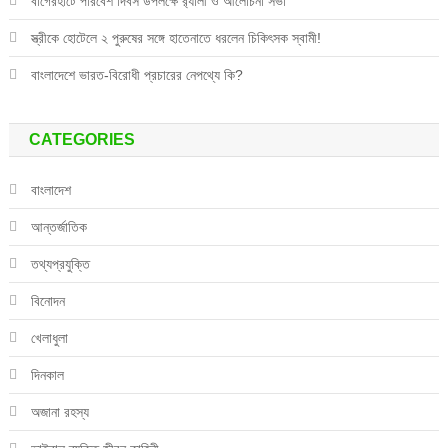
বাগেরহাটে পরিবেশ দিবস উপলক্ষে র‌্যালী ও আলোচনা সভা
স্ত্রীকে হোটেলে ২ পুরুষের সঙ্গে হাতেনাতে ধরলেন চিকিৎসক স্বামী!
বাংলাদেশে ভারত-বিরোধী প্রচারের নেপথ্যে কি?
CATEGORIES
বাংলাদেশ
আন্তর্জাতিক
তথ্যপ্রযুক্তি
বিনোদন
খেলাধুলা
দিনকাল
অজানা রহস্য