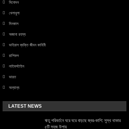
বিনোদন
খেলাধুলা
দিনকাল
অজানা রহস্য
ভাইরাল ব্যক্তি জীবন কাহিনী
রাশিফল
লাইফস্টাইল
ভারত
অন্যান্য
LATEST NEWS
ঋতু পরিবর্তনে ঘরে ঘরে বাড়ছে জ্বর-কাশি: সুস্থ থাকার
৫টি সহজ উপায়