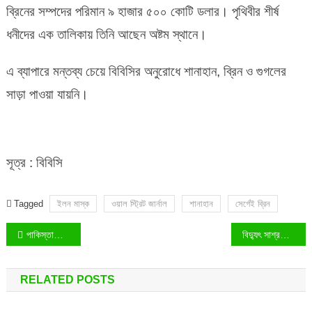
ব্রিনের সম্পদের পরিমান ৯ হাজার ৫০০ কোটি ডলার। পৃথিবীর শীর্ষ
ধনীদের এক তালিকায় তিনি আছেন অষ্টম স্থানে।
এ ব্যাপারে মন্তব্য চেয়ে বিবিসির অনুরোধে শানাহান, ব্রিন ও গুগলের
সাড়া পাওয়া যায়নি।
সূত্র : বিবিসি
Tagged
ইলন মাস্ক
ওয়াল স্ট্রিট জার্নাল
শানাহান
সের্গেই ব্রিন
Post
পাকিস্তানে ৬ উচ্চ পর্যায়ের কর্মকর্তাসহ সামরিক হেলিকপ্টার নিখোঁজ!
বিদ্যুৎ সাশ্রয়ের জন্য নতুন সময়সূচিতে কতদিন চলবে অফিস, জানালেন প্রতিমন্ত্রী
navigation
RELATED POSTS