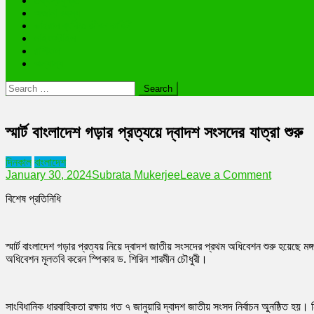
তথ্যপ্রযুক্তি
অজানা রহস্য
ভাইরাল ব্যক্তি জীবন কাহিনী
লাইফস্টাইল
রাশিফল
অন্যান্য
Search
for:
স্মার্ট বাংলাদেশ গড়ার প্রত্যয়ে দ্বাদশ সংসদের যাত্রা শুরু
দিনকাল
বাংলাদেশ
on
January 30, 2024
Subrata Mukerjee
Leave a Comment
স্মার্ট
বিশেষ প্রতিনিধি
বাংলাদেশ
গড়ার
প্রত্যয়ে
দ্বাদশ
স্মার্ট বাংলাদেশ গড়ার প্রত্যয় নিয়ে দ্বাদশ জাতীয় সংসদের প্রথম অধিবেশন শুরু হয়েছে মঙ্
সংসদের
অধিবেশন মূলতবি করেন স্পিকার ড. শিরিন শারমীন চৌধুরী।
যাত্রা
শুরু
সাংবিধানিক ধারবাহিকতা রক্ষায় গত ৭ জানুয়ারি দ্বাদশ জাতীয় সংসদ নির্বাচন অুনষ্ঠিত হয়। 