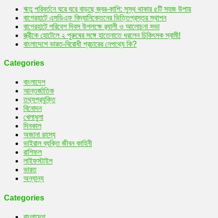
ঋতু পরিবর্তনে ঘরে ঘরে বাড়ছে জ্বর-কাশি: সুস্থ থাকার ৫টি সহজ উপায়
বাগেরহাটে এসডিএফ বিদ্যানিকেতনের ভিত্তিপ্রস্তর স্থাপন
বাগেরহাটে পরিবেশ দিবস উপলক্ষে র‌্যালী ও আলোচনা সভা
স্ত্রীকে হোটেলে ২ পুরুষের সঙ্গে হাতেনাতে ধরলেন চিকিৎসক স্বামী!
বাংলাদেশে ভারত-বিরোধী প্রচারের নেপথ্যে কি?
Categories
বাংলাদেশ
আন্তর্জাতিক
তথ্যপ্রযুক্তি
বিনোদন
খেলাধুলা
দিনকাল
অজানা রহস্য
ভাইরাল ব্যক্তি জীবন কাহিনী
রাশিফল
লাইফস্টাইল
ভারত
অন্যান্য
Categories
বাংলাদেশ