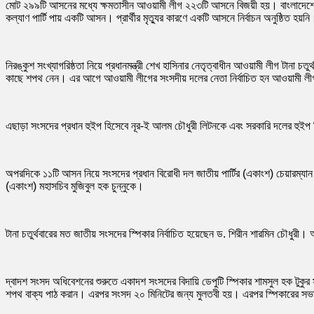
মোট ২৯৯টি আসনের মধ্যে ক্ষমতাসীন আওয়ামী লীগ ২২৩টি আসনে বিজয়ী হয়। বাংলাদেশের সংসদ
কল্যাণ পার্টি পায় একটি আসন। প্রার্থীর মৃত্যুর কারণে একটি আসনে নির্বাচন অনুষ্ঠিত হয়নি
নিরঙ্কুশ সংখ্যাগরিষ্ঠতা নিয়ে প্রধানমন্ত্রী শেখ হাসিনার নেতৃত্বাধীন আওয়ামী লীগ টানা 
কাছে শপথ নেন। এর আগে আওয়ামী লীগের সংসদীয় দলের নেতা নির্বাচিত হন আওয়ামী লীগ 
এছাড়া সংসদের প্রধান হুইপ হিসেবে নূর-ই আলম চৌধুরী লিটনকে এবং সরকারি দলের হুইপ
অপরদিকে ১১টি আসন নিয়ে সংসদের প্রধান বিরোধী দল জাতীয় পার্টির (একাংশ) চেয়ারম্যান জি
(একাংশ) মহাসচিব মুজিবুল হক চুন্নুকে।
টানা চতুর্থবারের মত জাতীয় সংসদের স্পিকার নির্বাচিত হয়েছেন ড. শিরীন শারমিন চৌধ
দ্বাদশ সংসদ অধিবেশনের শুরুতে একাদশ সংসদের বিদায়ি ডেপুটি স্পিকার শামসুল হক টুকুর 
শপথ বাক্য পাঠ করান। এরপর সংসদ ২০ মিনিটের জন্য মুলতবী হয়। এরপর স্পিকারের সভাপতিত্