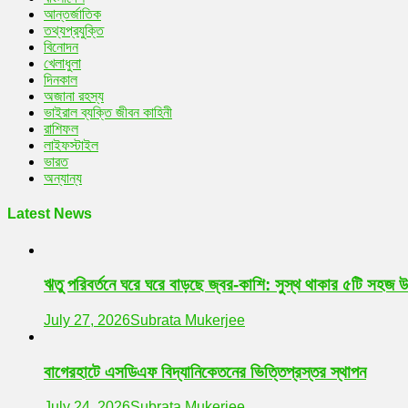
আন্তর্জাতিক
তথ্যপ্রযুক্তি
বিনোদন
খেলাধুলা
দিনকাল
অজানা রহস্য
ভাইরাল ব্যক্তি জীবন কাহিনী
রাশিফল
লাইফস্টাইল
ভারত
অন্যান্য
Latest News
ঋতু পরিবর্তনে ঘরে ঘরে বাড়ছে জ্বর-কাশি: সুস্থ থাকার ৫টি সহজ 
July 27, 2026
Subrata Mukerjee
বাগেরহাটে এসডিএফ বিদ্যানিকেতনের ভিত্তিপ্রস্তর স্থাপন
July 24, 2026
Subrata Mukerjee