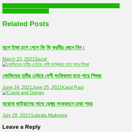
Post
বিএনপির জাতীয় সম্মেলন হয়নি সাত বছরেও, ভেঙে পড়েছে দলের চেইন অব কমান্ড
ভোট বর্জনে বিএনপির অর্জন কী?
navigation
Related Posts
ভূলে টাকা চলে গেলে কি কি করনীয় জেনে নিন।
March 23, 2021
Sazal
কোভিডের তৃতীয় ঢেউয়ে বেশী সংক্রিমত হতে পারে শিশুরা
June 24, 2021
June 25, 2021
Kajal Paul
করোনা ভাইরাসের সাথে ডেঙ্গুর সংক্রমনে ঢাকা শহর
July 28, 2021
Subrata Mukerjee
Leave a Reply