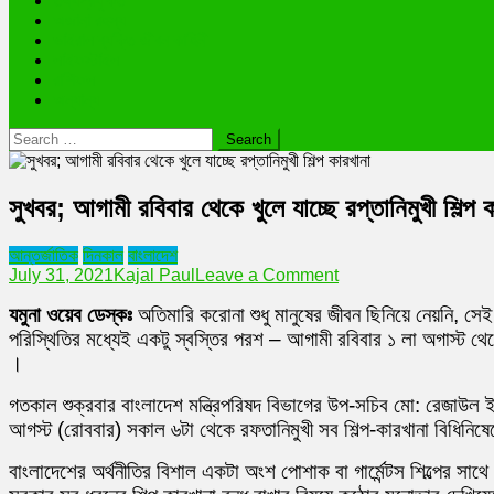
তথ্যপ্রযুক্তি
অজানা রহস্য
ভাইরাল ব্যক্তি জীবন কাহিনী
লাইফস্টাইল
রাশিফল
অন্যান্য
Search
for:
সুখবর; আগামী রবিবার থেকে খুলে যাচ্ছে রপ্তানিমুখী শিল্প 
আন্তর্জাতিক
দিনকাল
বাংলাদেশ
on
July 31, 2021
Kajal Paul
Leave a Comment
সুখবর;
যমুনা ওয়েব ডেস্কঃ
অতিমারি করোনা শুধু মানুষের জীবন ছিনিয়ে নেয়নি, সে
আগামী
রবিবার
পরিস্থিতির মধ্যেই একটু স্বস্তির পরশ – আগামী রবিবার ১ লা অগাস্ট থে
থেকে
।
খুলে
যাচ্ছে
গতকাল শুক্রবার বাংলাদেশ মন্ত্রিপরিষদ বিভাগের উপ-সচিব মো: রেজাউল ই
রপ্তানিমুখী
আগস্ট (রোববার) সকাল ৬টা থেকে রফতানিমুখী সব শিল্প-কারখানা বিধিনিষ
শিল্প
কারখানা
বাংলাদেশের অর্থনীতির বিশাল একটা অংশ পোশাক বা গার্মেন্টস শিল্পের 