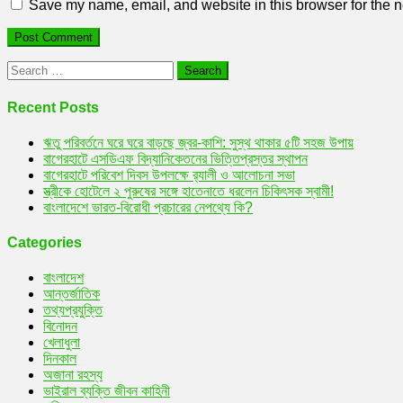
Save my name, email, and website in this browser for the n
Search
for:
Recent Posts
ঋতু পরিবর্তনে ঘরে ঘরে বাড়ছে জ্বর-কাশি: সুস্থ থাকার ৫টি সহজ উপায়
বাগেরহাটে এসডিএফ বিদ্যানিকেতনের ভিত্তিপ্রস্তর স্থাপন
বাগেরহাটে পরিবেশ দিবস উপলক্ষে র‌্যালী ও আলোচনা সভা
স্ত্রীকে হোটেলে ২ পুরুষের সঙ্গে হাতেনাতে ধরলেন চিকিৎসক স্বামী!
বাংলাদেশে ভারত-বিরোধী প্রচারের নেপথ্যে কি?
Categories
বাংলাদেশ
আন্তর্জাতিক
তথ্যপ্রযুক্তি
বিনোদন
খেলাধুলা
দিনকাল
অজানা রহস্য
ভাইরাল ব্যক্তি জীবন কাহিনী