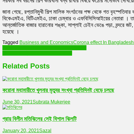
সরকার সব ধরনের শিল্প কারখানা বন্ধ রাখার বিষয়ে কঠোর মনোভাব দেখিয়েছ
জানা গেছে, রপ্তানিমুখী শিল্প মালিক সংগঠনের পক্ষ থেকে গত বৃহস্পতি
বিকেএমইএ, বিটিএমইএ, ঢাকা চেম্বার ও এফবিসিসিআইয়ের নেতারা । তাদে
আন্তর্জাতিক বাজার হারানোর শঙ্কা, সাপ্লাই চেইন ভেঙে পড়া, বন্দরে জট
হয়েছে ।
Tagged
Business and Economics
Corona effect In Bangladesh
Post
অভাবনীয় আবিস্কার ! এই ফাংগাস খেয়ে ফেলবে প্লাস্টিক
কোভিডের আতঙ্ক থেকে বাচাতে পারছে না টিকা
navigation
Related Posts
করোনা মহামারীতে খুলনার মৃত্যুর সংখ্যা প্রতিদিনই বেড়ে চলছে
June 30, 2021
Subrata Mukerjee
প্রায় বিলীন মতিঝিলের সেই বিশাল ঝিলটি
January 20, 2021
Sazal