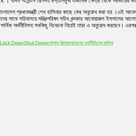
ে । যদিও গার্মেন্টস শিল্পসহ রপ্তানিমুখী একাধিক ক্ষেত্র থেকে সরকারের
বার বাংলাদেশ প্রধানমন্ত্রী শেখ হাসিনার কাছে ফের অনুরোধ করা হয় ।এই
র সাথে সচিবালয়ে মন্ত্রিপরিষদ সচিব খন্দকার আনোয়ারুল ইসলামের আল
, সার্বিক অর্থনীতিসহ সবকিছু বিবেচনা নিয়েই তারা এ অনুরোধ করছেন। এরপ
Lock Down
Shut Down
পোশাক শিল্প
বাংলাদেশের অর্থনীতি
শেখ হাসিনা