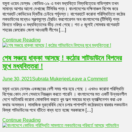
যমুনা ওয়েব ডেস্কঃ কোভিড-১৯ এ যখন মধ্যবিত্ত নিম্নবিত্তের নাভিশ্বাস তখন
মধ
সামান্য আশার আলো দেখাচ্ছে টিসিবির পন্য। বাংলাদেশের দক্ষিনাঞ্চল বিশেষ করে
নি
বাগেরহাট কোভিডের দ্বিতীয় ঢেউয়ে পর্যুদস্ত। বাগেরহাটে করোনা পরিস্থিতিতে কঠোর
না
লকডাউনের মধ্যেও স্বল্পমূল্যে ট্রেডিং করপোরেশন অব বাংলাদেশের (টিসিবি) পন্য
সা
কিনতে দরিদ্র ও মধ্যবিত্তদের ভীড় দেখা গেছে। গত ৫ জুলাই সোমবার বাগেরহাট
আ
শহরের রেলরোড জেলা আওয়ামী লীগের […]
আ
টি
Continue Reading
পন
শেষ সঞ্চয়ে ধাক্কা আসছে ! কঠোর শাটডাউনে বিপদের
মুখে মধ্যবিত্তরা !
on
June 30, 2021
Subrata Mukerjee
Leave a Comment
শেষ
যমুনা ওয়েব ডেস্কঃ একবছরের বেশী সময় পার হয়ে গেছে । এখনও করোনা পরিস্থিতি
সঞ্চয়ে
বিশ্বের কোন দেশ সেভাবে নিয়ন্ত্রন করতে পারেনি । বাংলাদেশের মত একটি উন্নয়নশীল
ধাক্কা
দেশে অতিমারি করোনা মোকাবিলা করতে খুব অল্প সময়ের মধ্যে ভ্যাক্সিনেশন করা এক
আসছে
কথায় অসম্ভব। সামাজিক দূরত্ববিধি মেনে চলার পাশাপাশি কঠোরভাবে বারবার লকডাউন
!
কিম্বা শাটডাউনের পথে হাঁটতে বাধ্য হতে হচ্ছে সরকারকে […]
কঠোর
শাটডাউনে
Continue Reading
বিপদের
মুখে
মধ্যবিত্তরা