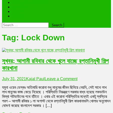
ভাইরাল ব্যক্তি জীবন কাহিনী
লাইফস্টাইল
রাশিফল
অন্যান্য
Search
for:
Tag:
Lock Down
সুখবর; আগামী রবিবার থেকে খুলে যাচ্ছে রপ্তানিমুখী শিল্প
কারখানা
on
July 31, 2021
Kajal Paul
Leave a Comment
সুখবর;
যমুনা ওয়েব ডেস্কঃ অতিমারি করোনা শুধু মানুষের জীবন ছিনিয়ে নেয়নি, সেই সাথে লাখ
আগামী
লাখ মানুষের কাজ কেড়ে নিয়েছে । পরিস্থিতি নিয়ন্ত্রণে সরকার বাধ্য হয়েছে লকডাউন
রবিবার
কিম্বা শাটডাউনের পথে হাঁটতে । এবার এই করোনা পরিস্থিতির মধ্যেই একটু স্বস্তির
থেকে
পরশ – আগামী রবিবার ১ লা অগাস্ট থেকে রপ্তানিমুখী শিল্প কারখানাগুলি খোলার অনুমোদন
খুলে
ঘোষণা করেছে বাংলাদেশ সরকার । […]
যাচ্ছে
রপ্তানিমুখী