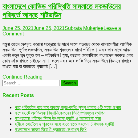
বাংলাদেশে কোভিড পরিস্থিতি সামলাতে লকডাউনের
!
পরিবর্তে আসছে শাটডাউন
June 25, 2021
June 25, 2021
Subrata Mukerjee
Leave a
on
Comment
বাংলাদেশে
যমুনা ওয়েব ডেস্কঃ করোনা সংক্রমণের সাথে সাথে গতবছর থেকে বাংলাদেশীরা আংশিক
কোভিড
লকডাউন, পূর্ণাঙ্গ লকডাউন, লকডাউন শব্দগুলোর সাথে পরিচিত। এবার তার সাথে আরও
পরিস্থিতি
একটা নতুন শব্দ যুক্ত হল – শাটডাউন ! হ্যা, করোনা মোকাবিলায় বাংলাদেশ সরকার এবার
সামলাতে
কোন ফাঁক রাখতে চাইছেন না । ফলে এবার আর ফাকি দিয়ে লকডাউনে কিভাবে বাজারে
লকডাউনের
যাওয়া যায় বা বাজারের প্যাকেট […]
পরিবর্তে
আসছে
Continue Reading
শাটডাউন
Search
for:
Recent Posts
ঋতু পরিবর্তনে ঘরে ঘরে বাড়ছে জ্বর-কাশি: সুস্থ থাকার ৫টি সহজ উপায়
বাগেরহাটে এসডিএফ বিদ্যানিকেতনের ভিত্তিপ্রস্তর স্থাপন
বাগেরহাটে পরিবেশ দিবস উপলক্ষে র‌্যালী ও আলোচনা সভা
স্ত্রীকে হোটেলে ২ পুরুষের সঙ্গে হাতেনাতে ধরলেন চিকিৎসক স্বামী!
বাংলাদেশে ভারত-বিরোধী প্রচারের নেপথ্যে কি?