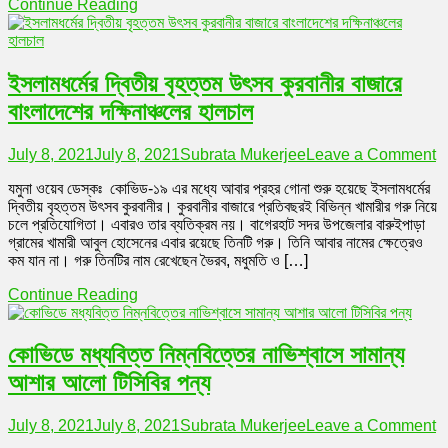
Continue Reading
শিল্প
কারখানা
ইসলামধর্মের দ্বিতীয় বৃহত্তম উৎসব কুরবানীর বাজারে
বাংলাদেশের দক্ষিনাঞ্চলের হালচাল
o
July 8, 2021
July 8, 2021
Subrata Mukerjee
Leave a Comment
ইস
যমুনা ওয়েব ডেস্কঃ কোভিড-১৯ এর মধ্যে আবার প্রহর গোনা শুরু হয়েছে ইসলামধর্মের
দ্
দ্বিতীয় বৃহত্তম উৎসব কুরবানীর। কুরবানীর বাজারে প্রতিবছরই বিভিন্ন খামারীর গরু নিয়ে
বৃ
চলে প্রতিযোগিতা। এবারও তার ব্যতিক্রম নয়। বাগেরহাট সদর উপজেলার বারুইপাড়া
উ
গ্রামের খামারী আবুল হোসেনের এবার রয়েছে তিনটি গরু। তিনি আবার নামের ক্ষেত্রেও
কু
কম যান না। গরু তিনটির নাম রেখেছেন ভৈরব, মধুমতি ও […]
বা
বা
Continue Reading
দক
হা
কোভিডে মধ্যবিত্ত নিম্নবিত্তের নাভিশ্বাসে সামান্য
আশার আলো টিসিবির পন্য
o
July 8, 2021
July 8, 2021
Subrata Mukerjee
Leave a Comment
ক