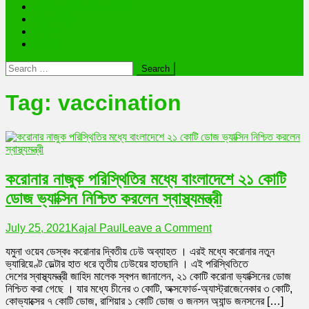
ভাইরাল ব্যক্তি জীবন কাহিনী
লাইফস্টাইল
রাশিফল
অন্যান্য
Search
for:
Tag:
vaccination
করোনার নাজুক পরিস্থিতির মধ্যে বাংলাদেশে ২১ কোটি
ডোজ ভ্যাক্সিন নিশ্চিত করলেন স্বাস্থ্যমন্ত্রী
on
July 25, 2021
Kajal Paul
Leave a Comment
করোনার
যমুনা ওয়েব ডেস্কঃ করোনার দ্বিতীয় ঢেউ অব্যাহত । এরই মধ্যে করোনার নতুন
নাজুক
ভ্যারিয়েণ্ট ডেল্টার হাত ধরে তৃতীয় ঢেউয়ের হাতছানি । এই পরিস্থিতিতে
পরিস্থিতির
দেশের স্বাস্থ্যমন্ত্রী জাহিদ মালেক স্বপন জানালেন, ২১ কোটি করোনা ভ্যাক্সিনের ডোজ
মধ্যে
নিশ্চিত করা গেছে । যার মধ্যে চীনের ৩ কোটি, অক্সফোর্ড-অ্যাস্ট্রাজেনেকার ৩ কোটি,
বাংলাদেশে
কোভ্যাক্সের ৭ কোটি ডোজ, রাশিয়ার ১ কোটি ডোজ ও জনসন অ্যান্ড জনসনের […]
২১