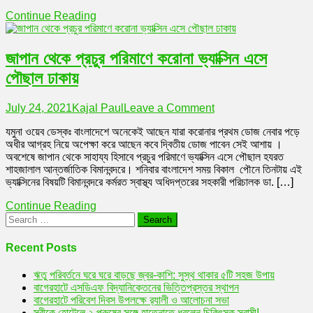
কোটি
Continue Reading
ডোজ
ভ্যাক্সিন
নিশ্চিত
জাপান থেকে প্রচুর পরিমাণে করোনা ভ্যাক্সিন এসে
করলেন
স্বাস্থ্যমন্ত্রী
পৌছাল ঢাকায়
on
July 24, 2021
Kajal Paul
Leave a Comment
জাপান
যমুনা ওয়েব ডেস্কঃ বাংলাদেশে অনেকেই আছেন যারা করোনার প্রথম ডোজ নেবার পড়ে
থেকে
অধীর আগ্রহ নিয়ে অপেক্ষা করে আছেন কবে দ্বিতীয় ডোজ পাবেন সেই আশায় ।
প্রচুর
অবশেষে জাপান থেকে সাহায্য হিসাবে প্রচুর পরিমাণে ভ্যাক্সিন এসে পৌছাল হযরত
পরিমাণে
শাহজালাল আন্তর্জাতিক বিমানবন্দরে। শনিবার বাংলাদেশ সময় বিকাল পৌনে তিনটায় এই
করোনা
ভ্যাক্সিনের বিষয়টি বিমানবন্দরে কর্মরত স্বাস্থ্য অধিদপ্তরের সহকারী পরিচালক ডা. […]
ভ্যাক্সিন
এসে
Continue Reading
পৌছাল
Search
ঢাকায়
for:
Recent Posts
ঋতু পরিবর্তনে ঘরে ঘরে বাড়ছে জ্বর-কাশি: সুস্থ থাকার ৫টি সহজ উপায়
বাগেরহাটে এসডিএফ বিদ্যানিকেতনের ভিত্তিপ্রস্তর স্থাপন
বাগেরহাটে পরিবেশ দিবস উপলক্ষে র‌্যালী ও আলোচনা সভা
স্ত্রীকে হোটেলে ২ পুরুষের সঙ্গে হাতেনাতে ধরলেন চিকিৎসক স্বামী!