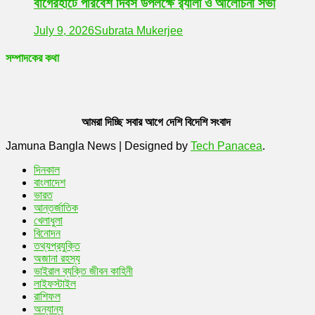
বাগেরহাটে পরিবেশ দিবস উপলক্ষে র‌্যালী ও আলোচনা সভা
July 9, 2026
Subrata Mukerjee
সম্পাদকের কথা
আমরা দিচ্ছি সবার আগে দেশি বিদেশি সংবাদ
Jamuna Bangla News
|
Designed by
Tech Panacea
.
দিনকাল
বাংলাদেশ
ভারত
আন্তর্জাতিক
খেলাধুলা
বিনোদন
তথ্যপ্রযুক্তি
অজানা রহস্য
ভাইরাল ব্যক্তি জীবন কাহিনী
লাইফস্টাইল
রাশিফল
অন্যান্য