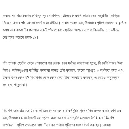
তারকা
হোটেলে
অবরোধের নামে দেশের বিভিন্ন স্থানে নাশকতা চালিয়ে বিএনপি-জামায়াতের সন্ত্রাসীরা আশ্রয়
অবস্থান,
নিচ্ছেন ঢাকার পাঁচ তারকা হোটেল ওয়েস্টিনে। নারায়ণগঞ্জের আড়াইহাজারে পুলিশ সদস্যদের কুপিয়ে
বিএনপির
জখম করে রাজধানীর গুলশানে একটি পাঁচ তারকা হোটেলে আশ্রয় নেওয়া বিএনপির ১০ কর্মীকে
১০
গ্রেপ্তার করেছে র‌্যাব-১১।
কর্মী
গ্রেপ্তার,
অর্থদাতা
খুঁজছে
পাঁচ তারকা হোটেল থেকে গ্রেপ্তার পর থেকে এখন সর্বত্র আলোচনা হচ্ছে, বিএনপি টাকার উৎস
র‌্যাব
নিয়ে। আইনশৃঙ্খলা বাহিনীর সদস্যরা জানার চেষ্টা করছেন, তাদের আশ্রয় ও অর্থদাতা কারা এবং
টাকার উৎস কোথায়? বিএনপির কোন কোন নেতা টাকা সরবারাহ করছেন, এ নিয়েও অনুসন্ধান
করছেন গোয়েন্দারা।
বিএনপি-জামায়াত জোটের ডাকা তিন দিনের অবরোধ কর্মসূচির প্রথম দিন মঙ্গলবার নারায়ণগঞ্জের
আড়াইহাজারে ঢাকা-সিলেট মহাসড়কে যানবাহন চলাচলে প্রতিবন্ধকতা তৈরি করে বিএনপি
সমর্থকরা। পুলিশ তাদেরকে বাধা দিলে এক পর্যায়ে পুলিশের সঙ্গে সংঘর্ষ শুরু হয়। এসময়