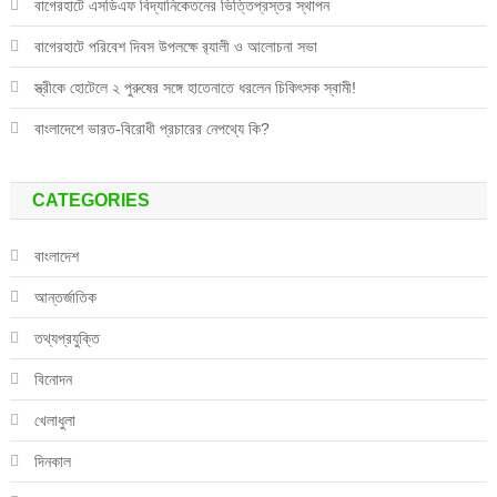
বাগেরহাটে এসডিএফ বিদ্যানিকেতনের ভিত্তিপ্রস্তর স্থাপন
বাগেরহাটে পরিবেশ দিবস উপলক্ষে র‌্যালী ও আলোচনা সভা
স্ত্রীকে হোটেলে ২ পুরুষের সঙ্গে হাতেনাতে ধরলেন চিকিৎসক স্বামী!
বাংলাদেশে ভারত-বিরোধী প্রচারের নেপথ্যে কি?
CATEGORIES
বাংলাদেশ
আন্তর্জাতিক
তথ্যপ্রযুক্তি
বিনোদন
খেলাধুলা
দিনকাল