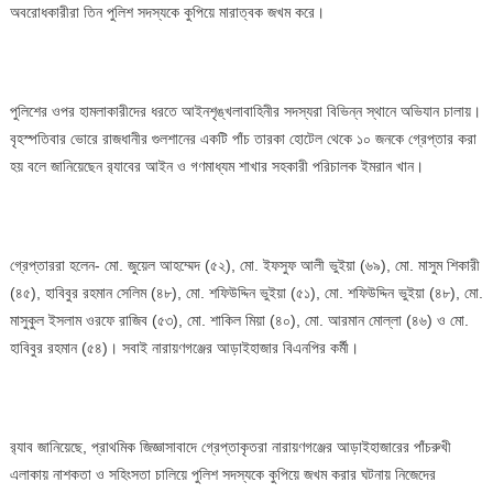
অবরোধকারীরা তিন পুলিশ সদস্যকে কুপিয়ে মারাত্বক জখম করে।
পুলিশের ওপর হামলাকারীদের ধরতে আইনশৃঙ্খলাবাহিনীর সদস্যরা বিভিন্ন স্থানে অভিযান চালায়।
বৃহস্পতিবার ভোরে রাজধানীর গুলশানের একটি পাঁচ তারকা হোটেল থেকে ১০ জনকে গ্রেপ্তার করা
হয় বলে জানিয়েছেন র‌্যাবের আইন ও গণমাধ্যম শাখার সহকারী পরিচালক ইমরান খান।
গ্রেপ্তাররা হলেন- মো. জুয়েল আহম্মেদ (৫২), মো. ইফসুফ আলী ভুইয়া (৬৯), মো. মাসুম শিকারী
(৪৫), হাবিবুর রহমান সেলিম (৪৮), মো. শফিউদ্দিন ভুইয়া (৫১), মো. শফিউদ্দিন ভুইয়া (৪৮), মো.
মাসুকুল ইসলাম ওরফে রাজিব (৫৩), মো. শাকিল মিয়া (৪০), মো. আরমান মোল্লা (৪৬) ও মো.
হাবিবুর রহমান (৫৪)। সবাই নারায়ণগঞ্জের আড়াইহাজার বিএনপির কর্মী।
র‌্যাব জানিয়েছে, প্রাথমিক জিজ্ঞাসাবাদে গ্রেপ্তাকৃতরা নারায়ণগঞ্জের আড়াইহাজারের পাঁচরুখী
এলাকায় নাশকতা ও সহিংসতা চালিয়ে পুলিশ সদস্যকে কুপিয়ে জখম করার ঘটনায় নিজেদের