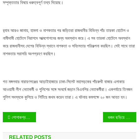
সম্পৃক্ততার বিষয়ে গুরুত্বপূর্ণ তথ্য দিয়েছে।
র‍্যাব আরও জানায়, হামলা ও নাশকতার পর জড়িতরা রাজধানীর বিভিন্ন পাঁচ তারকা হোটেল ও
নামীদামী হোটেলে নিরাপদে আত্মগোপনের জন্য অবস্থান করে। এ সব তারকা হোটেলে অবস্থান
করে রাজধানীসহ দেশের বিভিন্ন স্থানে নাশকতা ও সহিংসতার পরিকল্পনা করছিল। সেই সাথে তারা
নাশকতায় সরাসরি অংশগ্রহণ করছিল।
গত মঙ্গলবার নারায়ণগঞ্জের আড়াইহাজারে ঢাকা-সিলেট মহাসড়কের পাঁচরুখী বাজার এলাকায়
আওয়ামী লীগ নেতাকর্মী ও পুলিশের সঙ্গে সংঘর্ষে জড়ান বিএনপির নেতাকর্মীরা। একপর্যায়ে তিনজন
পুলিশ সদস্যকে কুপিয়ে ও পিটিয়ে জখম করেন তারা। এ ঘটনায় কমপক্ষে ২০ জন আহত হন।
Post
পোশাকশ্রমিকদের মজুরি বাড়ছে, ডিসেম্বর থেকে কার্যকর
গুজব ছড়িয়ে পোশাকশ্রমিদের বিভ্রান্ত করার অপচেষ্টা সেই ‘মৃত’ জোসনাকে জীবিত উদ্ধার
navigation
RELATED POSTS