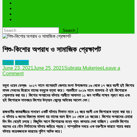
ভাইরাল ব্যক্তি জীবন কাহিনী
লাইফস্টাইল
রাশিফল
অন্যান্য
Search
for:
শিশু-কিশোর অপরাধ ও সামাজিক প্রেক্ষাপট
দিনকাল
বাংলাদেশ
June 23, 2021
June 25, 2021
Subrata Mukerjee
Leave a
on
Comment
শিশু-
কিশোর
যমুনা ওয়েব ডেস্কঃ
২০১৭ সালে বাগেরহাট জেলার মংলা উপজেলার ১৬ থেকে ১৭ বছর বয়সী দুই কিশোর
অপরাধ
মাদক সেবনের বিরোধে তাদের বন্ধুকে হত্যা করে। পরবর্তীতে ২০১৯ সালে মামলায় ঐ দুই কিশোরকে
ও
গ্রেফতার করা হয়। কিশোর অপরাধের ঘটনায় পরর্বীতে আদালত ১১ জন সাক্ষীর সাক্ষ্য গ্রহণ করে এবং
দুই কিশোরকে সাতবছর কিশোর উন্নয়ন কেন্দ্রে আটকের আদেশ দেন।
সামাজিক
প্রেক্ষাপট
রাজধানীর কামরাঙ্গীচরে সাধারণ একটি ঘটনায় সিফাত নামে ১২ বছর বয়সী এক কিশোরকে হত্যা করা হয়।
এ ঘটনায় ৬ জনের বিরুদ্ধে মামলা হয় তাদের বয়স ছিল ১০ থেকে ১৪ বছরের। কিশোর অপরাধের চেহারা
দিন দিন বেড়েই চলছে। কিছুদিন আগে কিশোরদের মধ্যে গ্যাং কালচার দেখা যাচ্ছিল। এমনকি কিশোর
বয়সের এর যৌন নির্যাতনের ঘটনায় জড়িয়ে পড়ছে। সাম্প্রতিক সময়ে এক তরুণীকে ভারতে পাচার করার
ঘটনায় কয়েকজনকে ভারতের পুলিশ আটক করে।