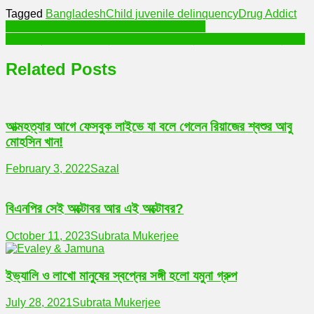
Tagged
Bangladesh
Child juvenile delinquency
Drug Addict
Post
করোনার থাবা ! বাতিলের পথে জেএসসি ও জেডিসি পরীক্ষা !
করোনার তৃতীয় ঢেউয়ে আতঙ্কের আর এক নাম ডেল্টা প্লাস ! সতর্কবার্তা এইমস প্রধানের
navigation
Related Posts
আত্মহত্যার আগে ফেসবুক লাইভে যা বলে গেলেন রিয়াজের শ্বশুর আবু
মোহসিন খান!
February 3, 2022
Sazal
বিএনপির সেই অক্টোবর আর এই অক্টোবর?
October 11, 2023
Subrata Mukerjee
ইভ্যালি ও লাখো মানুষের স্বপ্নের সঙ্গী হলো যমুনা গ্রুপ
July 28, 2021
Subrata Mukerjee