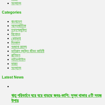
অন্যান্য
Categories
বাংলাদেশ
আন্তর্জাতিক
তথ্যপ্রযুক্তি
বিনোদন
খেলাধুলা
দিনকাল
অজানা রহস্য
ভাইরাল ব্যক্তি জীবন কাহিনী
রাশিফল
লাইফস্টাইল
ভারত
অন্যান্য
Latest News
ঋতু পরিবর্তনে ঘরে ঘরে বাড়ছে জ্বর-কাশি: সুস্থ থাকার ৫টি সহজ
উপায়