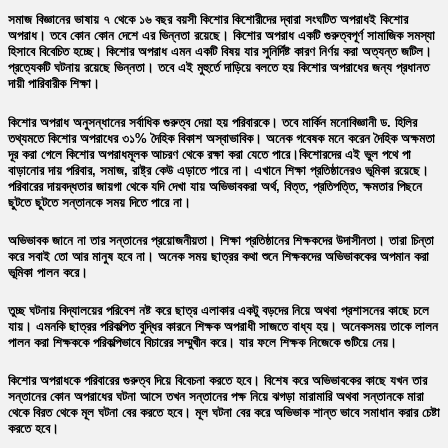
সমাজ বিজ্ঞানের ভাষায় ৭ থেকে ১৬ বছর বয়সী কিশোর কিশোরীদের দ্বারা সংঘটিত অপরাধই কিশোর
অপরাধ। তবে কোন কোন দেশে এর ভিন্নতা রয়েছে। কিশোর অপরাধ একটি গুরুত্বপূর্ণ সামাজিক সমস্যা
হিসাবে বিবেচিত হচ্ছে। কিশোর অপরাধ এমন একটি বিষয় যার সুনির্দিষ্ট কারণ নির্ণয় করা অত্যন্ত জটিল।
প্রত্যেকটি ঘটনায় রয়েছে ভিন্নতা। তবে এই মুহুর্তে দাড়িয়ে বলতে হয় কিশোর অপরাধের জন্য প্রধানত
দায়ী পারিবারীক শিক্ষা।
কিশোর অপরাধ অনুসন্ধানের সর্বাধিক গুরুত্ব দেয়া হয় পরিবারকে। তবে মার্কিন মনোবিজ্ঞানী ড. হিলির
তথ্যমতে কিশোর অপরাধের ৩১% দৈহিক বিকাশ অস্বাভাবিক। অনেক গবেষক মনে করেন দৈহিক অক্ষমতা
দূর করা গেলে কিশোর অপরাধমূলক আচরণ থেকে রক্ষা করা যেতে পারে।কিশোরদের এই ভুল পথে পা
বাড়ানোর দায় পরিবার, সমাজ, রাষ্ট্র কেউ এড়াতে পারে না। এখানে শিক্ষা প্রতিষ্ঠানেরও ভূমিকা রয়েছে।
পরিবারের দায়বদ্ধতার জায়গা থেকে যদি দেখা যায় অভিভাবকরা অর্থ, বিত্ত, প্রতিপত্তি, ক্ষমতার পিছনে
ছুটতে ছুটতে সন্তানকে সময় দিতে পারে না।
অভিভাবক জানে না তার সন্তানের প্রয়োজনীয়তা। শিক্ষা প্রতিষ্ঠানের শিক্ষকদের উদাসীনতা। তারা চিন্তা
করে সবাই তো আর মানুষ হবে না। অনেক সময় ছাত্রর কথা শুনে শিক্ষকদের অভিভাককের অপমান করা
ভূমিকা পালন করে।
তুচ্ছ ঘটনায় বিদ্যালয়ের পরিবেশ নষ্ট করে ছাত্র এলাকার একটু বড়দের নিয়ে অথবা প্রশাসনের কাছে চলে
যায়। এমনকি ছাত্রর পরিকল্পিত বুদ্ধির কারনে শিক্ষক অপরাধী সাজতে বাধ্য হয়। অনেকসময় তাকে লালন
পালন করা শিক্ষককে পরিকল্পিভাবে বিচারের সম্মুখীন করে। যার ফলে শিক্ষক নিজেকে গুটিয়ে নেয়।
কিশোর অপরাধকে পরিবারের গুরুত্ব দিয়ে বিবেচনা করতে হবে। বিশেষ করে অভিভাবকের কাছে যখন তার
সন্তানের কোন অপরাধের ঘটনা আসে তখন সন্তানের পক্ষ নিয়ে ঝগড়া মারামারি অথবা সন্তানকে মারা
থেকে বিরত থেকে মূল ঘটনা বের করতে হবে। মূল ঘটনা বের করে অভিভাক শান্ত ভাবে সমাধান করার চেষ্টা
করতে হবে।