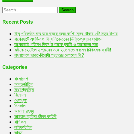
Search
for:
Recent Posts
ঋতু পরিবর্তনে ঘরে ঘরে বাড়ছে জ্বর-কাশি: সুস্থ থাকার ৫টি সহজ উপায়
বাগেরহাটে এসডিএফ বিদ্যানিকেতনের ভিত্তিপ্রস্তর স্থাপন
বাগেরহাটে পরিবেশ দিবস উপলক্ষে র‌্যালী ও আলোচনা সভা
স্ত্রীকে হোটেলে ২ পুরুষের সঙ্গে হাতেনাতে ধরলেন চিকিৎসক স্বামী!
বাংলাদেশে ভারত-বিরোধী প্রচারের নেপথ্যে কি?
Categories
বাংলাদেশ
আন্তর্জাতিক
তথ্যপ্রযুক্তি
বিনোদন
খেলাধুলা
দিনকাল
অজানা রহস্য
ভাইরাল ব্যক্তি জীবন কাহিনী
রাশিফল
লাইফস্টাইল
ভারত