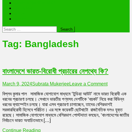
ভাইরাল ব্যক্তি জীবন কাহিনী
লাইফস্টাইল
রাশিফল
অন্যান্য
Search
for:
Tag:
Bangladesh
বাংলাদেশে ভারত-বিরোধী প্রচারের নেপথ্যে কি?
on
March 9, 2024
Subrata Mukerjee
Leave a Comment
বাংলাদেশে
বিপ্লব কুমার পাল সামাজিক যোগাযোগ মাধ্যমে ‘ইন্ডিয়া আউট’ নামে ভারত বিরোধী এক
ভারত-
ধরনের প্রচারণা চলছে। সেখানে ভারতীয় পণ্যসহ দেশটিকে ‘বয়কট’ নিয়ে করা বিভিন্ন
বিরোধী
ধরনের ক্যাম্পেইন চলছে। যারা এসব প্রচারণা চালাচ্ছেন, তাদের বেশিরভাগই
প্রচারের
সরকারবিরোধী হিসেবে পরিচিত। এর সঙ্গে কয়েকটি ছোটখাটো রাজনৈতিক দলও যুক্ত
নেপথ্যে
রয়েছে। সামাজিক যোগাযোগ মাধ্যমে বেশিরভাগ পোস্টদাতা বলছেন, ‘বাংলাদেশের জাতীয়
কি?
নির্বাচনে ভারত অযাচিতভাবে […]
Continue Reading