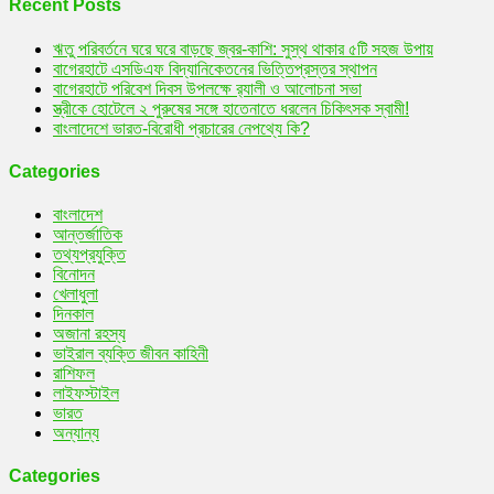
Recent Posts
ঋতু পরিবর্তনে ঘরে ঘরে বাড়ছে জ্বর-কাশি: সুস্থ থাকার ৫টি সহজ উপায়
বাগেরহাটে এসডিএফ বিদ্যানিকেতনের ভিত্তিপ্রস্তর স্থাপন
বাগেরহাটে পরিবেশ দিবস উপলক্ষে র‌্যালী ও আলোচনা সভা
স্ত্রীকে হোটেলে ২ পুরুষের সঙ্গে হাতেনাতে ধরলেন চিকিৎসক স্বামী!
বাংলাদেশে ভারত-বিরোধী প্রচারের নেপথ্যে কি?
Categories
বাংলাদেশ
আন্তর্জাতিক
তথ্যপ্রযুক্তি
বিনোদন
খেলাধুলা
দিনকাল
অজানা রহস্য
ভাইরাল ব্যক্তি জীবন কাহিনী
রাশিফল
লাইফস্টাইল
ভারত
অন্যান্য
Categories