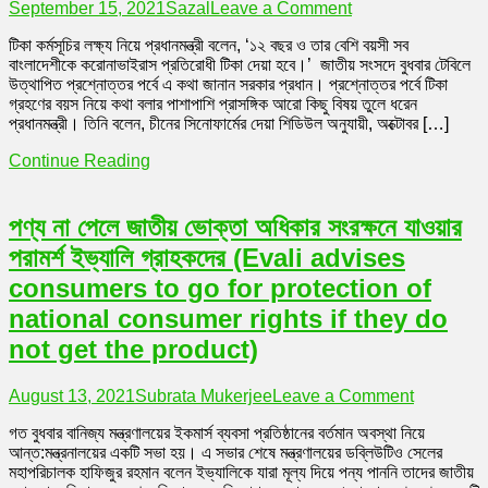
on
September 15, 2021
Sazal
Leave a Comment
করোনাভাইরাসের
টিকা কর্মসূচির লক্ষ্য নিয়ে প্রধানমন্ত্রী বলেন, ‘১২ বছর ও তার বেশি বয়সী সব
টিকা
বাংলাদেশীকে করোনাভাইরাস প্রতিরোধী টিকা দেয়া হবে।’ জাতীয় সংসদে বুধবার টেবিলে
দেবার
উত্থাপিত প্রশ্নোত্তর পর্বে এ কথা জানান সরকার প্রধান। প্রশ্নোত্তর পর্বে টিকা
নতুন
গ্রহণের বয়স নিয়ে কথা বলার পাশাপাশি প্রাসঙ্গিক আরো কিছু বিষয় তুলে ধরেন
বয়স
প্রধানমন্ত্রী। তিনি বলেন, চীনের সিনোফার্মের দেয়া শিডিউল অনুযায়ী, অক্টোবর […]
সীমা
নির্ধারন
Continue Reading
পণ্য না পেলে জাতীয় ভোক্তা অধিকার সংরক্ষনে যাওয়ার
পরামর্শ ইভ্যালি গ্রাহকদের (Evali advises
consumers to go for protection of
national consumer rights if they do
not get the product)
on
August 13, 2021
Subrata Mukerjee
Leave a Comment
পণ্য
গত বুধবার বানিজ্য মন্ত্রণালয়ের ইকমার্স ব্যবসা প্রতিষ্ঠানের বর্তমান অবস্থা নিয়ে
না
আন্ত:মন্ত্রনালয়ের একটি সভা হয়। এ সভার শেষে মন্ত্রণালয়ের ডব্লিউটিও সেলের
পেলে
মহাপরিচালক হাফিজুর রহমান বলেন ইভ্যালিকে যারা মূল্য দিয়ে পন্য পাননি তাদের জাতীয়
জাতীয়