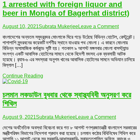
1 arrested with foreign liquor and
beer in Mongla of Bagerhat district)
on
August 10, 2021
Subrata Mukerjee
Leave a Comment
বাগেরহাট
বাংলাদেশের অন্যতম সমুদ্রবন্দর মোংলাকে ঘিরে গড়ে উঠেছে বিভিন্ন হোটেল, রেস্টুরেন্ট।
জেলার
পাশাপাশি সুন্দরবনের কয়েকটি দর্শণীয় স্থানে যাওয়ার পথ মোংলা। এ কারনে মোংলায়
মোংলায়
বিভিন্ন অসামাজিক কর্মকান্ড সৃষ্টি হয়। গতকাল ৯ আগস্ট মঙ্গলবার মোংলা বাসস্ট্যান্ড
বিদেশী
সংলগ্ন একটি আবাসিক হোটেলের সামনে থেকে বিদেশী মদসহ এক ব্যবসায়ী আটক
মদ-
হয়েছে। র‌্যাব-৬ এর সদস্যরা অনুপম খানের আবাসিক হোটেলের সামনে অভিযান চালিয়ে
বিয়ারসহ
বিল্লাল […]
আটক
১
Continue Reading
(
1
arrested
চলমান লকডাউন বুধবার থেকে স্বাস্থ্যবিধী অনুসরণ করে
with
foreign
শিথিল
liquor
and
beer
on
August 9, 2021
Subrata Mukerjee
Leave a Comment
in
চলমান
Mongla
দেশের অর্থনৈতিক অবস্থা বিবেচনা করে গত ৮ আগস্ট গণপ্রজাতন্ত্রী বাংলাদেশ সরকারের
লকডাউন
of
মন্ত্রীপরিষদ বিভাগের নিদেশনা প্রদান করা হয়েছে। চলমান কঠোর বিধিনিষেধ শিথিল করে
বুধবার
Bagerhat
আগামি ১১ আগস্ট থেকে সব সরকারি-আধাসরকারি- স্বায়ত্তশাসিত অফিস, ব্যাংক ও
থেকে