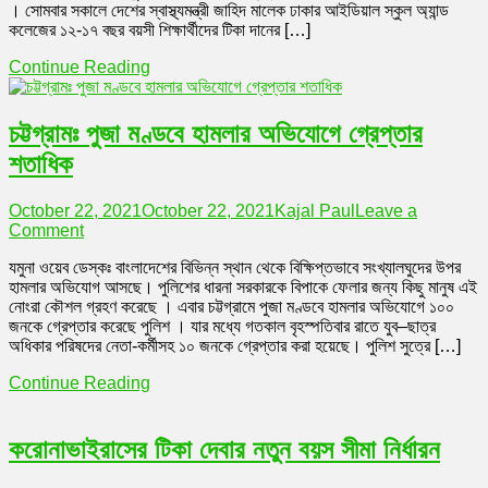
। সোমবার সকালে দেশের স্বাস্থ্যমন্ত্রী জাহিদ মালেক ঢাকার আইডিয়াল স্কুল অ্যান্ড
ঢাকায়
কলেজের ১২-১৭ বছর বয়সী শিক্ষার্থীদের টিকা দানের […]
দৈনিক
৪০
Continue Reading
হাজার
স্কুল
শিক্ষার্থীকে
চট্টগ্রামঃ পুজা মণ্ডবে হামলার অভিযোগে গ্রেপ্তার
টিকার
ঘোষণা
শতাধিক
October 22, 2021
October 22, 2021
Kajal Paul
Leave a
on
Comment
চট্টগ্রামঃ
যমুনা ওয়েব ডেস্কঃ বাংলাদেশের বিভিন্ন স্থান থেকে বিক্ষিপ্তভাবে সংখ্যালঘুদের উপর
পুজা
হামলার অভিযোগ আসছে। পুলিশের ধারনা সরকারকে বিপাকে ফেলার জন্য কিছু মানুষ এই
মণ্ডবে
নোংরা কৌশল গ্রহণ করেছে । এবার চট্টগ্রামে পুজা মণ্ডবে হামলার অভিযোগে ১০০
হামলার
জনকে গ্রেপ্তার করেছে পুলিশ । যার মধ্যে গতকাল বৃহস্পতিবার রাতে যুব–ছাত্র
অভিযোগে
অধিকার পরিষদের নেতা-কর্মীসহ ১০ জনকে গ্রেপ্তার করা হয়েছে। পুলিশ সুত্রে […]
গ্রেপ্তার
শতাধিক
Continue Reading
করোনাভাইরাসের টিকা দেবার নতুন বয়স সীমা নির্ধারন