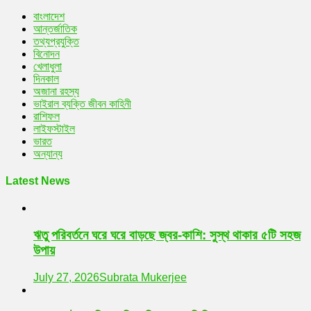
বাংলাদেশ
আন্তর্জাতিক
তথ্যপ্রযুক্তি
বিনোদন
খেলাধুলা
দিনকাল
অজানা রহস্য
ভাইরাল ব্যক্তি জীবন কাহিনী
রাশিফল
লাইফস্টাইল
ভারত
অন্যান্য
Latest News
ঋতু পরিবর্তনে ঘরে ঘরে বাড়ছে জ্বর-কাশি: সুস্থ থাকার ৫টি সহজ
উপায়
July 27, 2026
Subrata Mukerjee