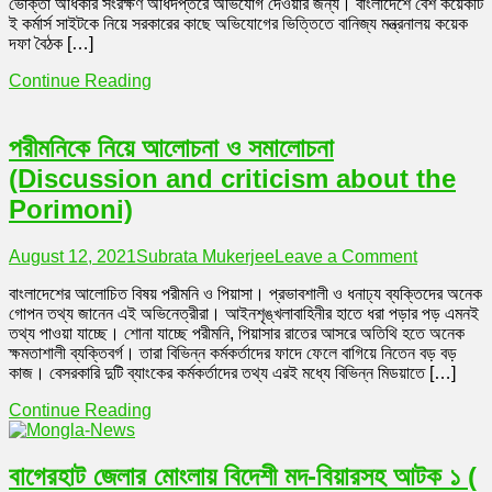
ভোক্তা অধিকার সংরক্ষণ অধিদপ্তরে অভিযোগ দেওয়ার জন্য। বাংলাদেশে বেশ কয়েকটি
ভোক্তা
ই কর্মার্স সাইটকে নিয়ে সরকারের কাছে অভিযোগের ভিত্তিতে বানিজ্য মন্ত্রনালয় কয়েক
অধিকার
দফা বৈঠক […]
সংরক্ষনে
যাওয়ার
Continue Reading
পরামর্শ
ইভ্যালি
গ্রাহকদের
পরীমনিকে নিয়ে আলোচনা ও সমালোচনা
(Evali
advises
(Discussion and criticism about the
consume
to
Porimoni)
go
for
on
August 12, 2021
Subrata Mukerjee
Leave a Comment
protectio
পরীমনিকে
of
বাংলাদেশের আলোচিত বিষয় পরীমনি ও পিয়াসা। প্রভাবশালী ও ধনাঢ্য ব্যক্তিদের অনেক
নিয়ে
national
গোপন তথ্য জানেন এই অভিনেত্রীরা। আইনশৃঙ্খলাবাহিনীর হাতে ধরা পড়ার পড় এমনই
আলোচনা
consume
তথ্য পাওয়া যাচ্ছে। শোনা যাচ্ছে পরীমনি, পিয়াসার রাতের আসরে অতিথি হতে অনেক
ও
rights
ক্ষমতাশালী ব্যক্তিবর্গ। তারা বিভিন্ন কর্মকর্তাদের ফাদে ফেলে বাগিয়ে নিতেন বড় বড়
সমালোচনা
if
কাজ। বেসরকারি দুটি ব্যাংকের কর্মকর্তাদের তথ্য এরই মধ্যে বিভিন্ন মিডয়াতে […]
(Discussi
they
and
do
Continue Reading
criticism
not
about
get
the
the
বাগেরহাট জেলার মোংলায় বিদেশী মদ-বিয়ারসহ আটক ১ (
Porimoni)
product)