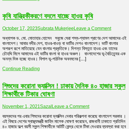
কৃষি যান্ত্রিকীকরণে বদলে যাচ্ছে হাওর কৃষি
on
October 17, 2023
Subrata Mukerjee
Leave a Comment
কৃষি
অধ্যাপক ড. মো. মোতাহার হোসেন সবুজে ঘেরা শস্য-শ্যামল প্রাণের দেশ আমাদের এই
যান্ত্রিকীকরণ
বাংলাদেশ। আবার নদীর দেশ, হাওর-বাওড় বা ভাটির দেশও বাংলাদেশ। ভাটি বাংলার
বদলে
অপরূপ রূপে মাতিয়েছে যেন বাংলার প্রকৃতিকে। দিগন্ত বিস্তৃত হাওর এবং তাদের
যাচ্ছে
চৌহদ্দি মিলে আমাদের এই ভাটির বাংলা বা হাওর অঞ্চল। বাংলাদেশের ভূ-বৈচিত্র্যের এক
হাওর
অনন্য দিক হচ্ছে হাওর। বিশাল ভূ-গাঠনিক অবনমনের […]
কৃষি
Continue Reading
শিশুদের করোনা ভ্যাক্সিন ! ঢাকায় দৈনিক ৪০ হাজার স্কুল
শিক্ষার্থীকে টিকার ঘোষণা
on
November 1, 2021
Sazal
Leave a Comment
শিশুদের
বয়স্কদের পর এবার শিশুদের করোনা ভ্যাক্সিন দেবার পরিকল্পনা করেছে বাংলাদেশ সরকার ।
করোনা
এই বিষয়ে দেশের স্বাস্থ্যমন্ত্রী জাহিদ মালেক ঘোষণা করেছেন, রাজধানী ঢাকাতে প্রতিদিন
ভ্যাক্সিন
৪০ হাজার অল্প বয়সী স্কুল শিক্ষার্থীকে আটটি কেন্দ্র থেকে টিকা দেওয়ার ব্যবস্থা করা হবে
!