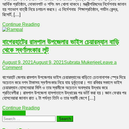
district)
আর্থিক প্রতিষ্ঠান, দোকানপাট ও শপিং মল খোলা থাকবে। মন্ত্রীপরিষদের নির্দেশনায় জানান
স্বাস্থ্যবিধী
হয় শতভাগ যাত্রী নিয়ে চলাচল করবে। এ নির্দেশনায় শিক্ষাপ্রতিষ্ঠান, পর্যটন কেন্দ্র,
অনুসরণ
রিসোর্ট, […]
করে
শিথিল
Continue Reading
বাগেরহাটের রামপাল উপজেলার ভাইস চেয়ারম্যান বাড়ি
থেকে স্বর্ণালংকার লুট
August 9, 2021
August 9, 2021
Subrata Mukerjee
Leave a
on
Comment
বাগেরহাটের
বাগেরহাট জেলার রামপাল উপজেলার ভাইস চেয়ারম্যানের বাড়িতে চেতনানাশক স্প্রে দিয়ে
রামপাল
অচেতন করে নগদ টাকাসহ স্বর্ণালংকার নিয়ে যায় দুর্বৃত্তরা। গত রবিবার সকালে ভাইস
উপজেলার
চেয়ারম্যান হোসনেয়ারা মিলি ও তার স্বামীকে অচেতন অবস্থায় উদ্ধার করে
ভাইস
প্রতিবেশীরা। রামপাল উপজেলা হাসপাতালে উদ্ধারের পর ভর্তি করা হয়। জ্ঞান ফেরার পর
চেয়ারম্যান
হোসনেয়ারা জানান রাত ২ টা পর্যন্ত তিনি ও তার স্বামী জেগে […]
বাড়ি
থেকে
Continue Reading
স্বর্ণালংকার
Posts
Older posts
লুট
Search
navigation
for: