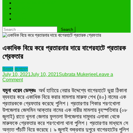
ভাইরাল ব্যক্তি জীবন কাহিনী
লাইফস্টাইল
রাশিফল
অন্যান্য
Search
for:
একাধিক বিয়ে করে প্রতারনার দায়ে বাগেরহাটে প্রতারক
গ্রেফতার
দিনকাল
বাংলাদেশ
July 10, 2021
July 10, 2021
Subrata Mukerjee
Leave a
on
Comment
একাধিক
যমুনা ওয়েব ডেস্কঃ
অর্থ হাতিয়ে নেয়ার উদ্দেশ্যে বাগেরহাটে ভুয়া ঠিকানা
বিয়ে
করে
ব্যবহার করে একাধিক বিয়ে করার মামলায় মারুফ শেখ (৪০) নামের এক
প্রতারনার
প্রতারককে গ্রেফতার করেছে পুলিশ। প্রতারণার শিকার শরণখোলা
দায়ে
উপজেলার জেসমিন আক্তার নামের এক নারীর মামলায় বৃহস্পতিবার (০৮
বাগেরহাটে
জুলাই) রাতে খুলনা জেলার ফুলতলা উপজেলার দামুদার এলাকা থেকে
প্রতারক
গ্রেফতার
মারুফকে গ্রেফতার করে শরণখোলা থানা পুলিশ। প্রতারণার মাধ্যমে সে
অন্তত পাঁচটি বিয়ে করেছে। ৯ জুলাই শুক্রবার দুপুরে বাগেরহাটের পুলিশ