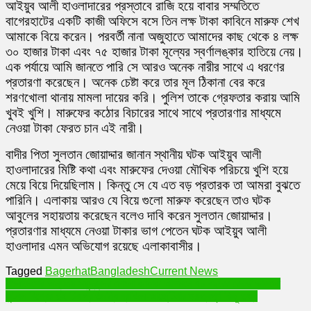
আইয়ুব আলী হাওলাদারের প্রস্তাবে রাজি হয়ে বাবার সম্মতিতে
বাগেরহাটের একটি কাজী অফিসে বসে তিন লক্ষ টাকা কাবিনে মারুফ শেখ
আমাকে বিয়ে করেন। পরবর্তী নানা অজুহাতে আমাদের কাছ থেকে ৪ লক্ষ
৩০ হাজার টাকা এবং ৭৫ হাজার টাকা মূল্যের স্বর্ণালঙ্কার হাতিয়ে নেয়।
এক পর্যায়ে আমি জানতে পারি সে আরও অনেক নারীর সাথে এ ধরণের
প্রতারণা করেছেন। অনেক চেষ্টা করে তার মূল ঠিকানা বের করে
শরণখোলা থানায় মামলা দায়ের করি। পুলিশ তাকে গ্রেফতার করায় আমি
খুবই খুশি। মারুফের কঠোর বিচারের সাথে সাথে প্রতারণার মাধ্যমে
নেওয়া টাকা ফেরত চান এই নারী।
বাদীর পিতা সুলতান জোয়াদ্দার জানান স্থানীয় ঘটক আইয়ুব আলী
হাওলাদারের মিষ্টি কথা এবং মারুফের দেওয়া মৌখিক পরিচয়ে খুশি হয়ে
মেয়ে বিয়ে দিয়েছিলাম। কিন্তু সে যে এত বড় প্রতারক তা আমরা বুঝতে
পারিনি। এলাকায় আরও যে বিয়ে গুলো মারুফ করেছেন তাও ঘটক
আবুলের সহায়তায় করেছেন বলেও দাবি করেন সুলতান জোয়াদ্দার।
প্রতারণার মাধ্যমে নেওয়া টাকার ভাগ পেতেন ঘটক আইয়ুব আলী
হাওলাদার এমন অভিযোগ রয়েছে এলাকাবাসীর।
Tagged
Bagerhat
Bangladesh
Current News
Post
বাংলাদেশের অন্যতম সমুদ্রবন্দর মোংলা জাহাজ আগমনে ৭০ বছরের রেকর্ড ভাঙলো
ফুটবল বিশ্বের দুই চির প্রতিদন্ধি ব্রাজিল-আর্জেন্টিনার গুরুত্বপূর্ণ কিছু তথ্য
navigation