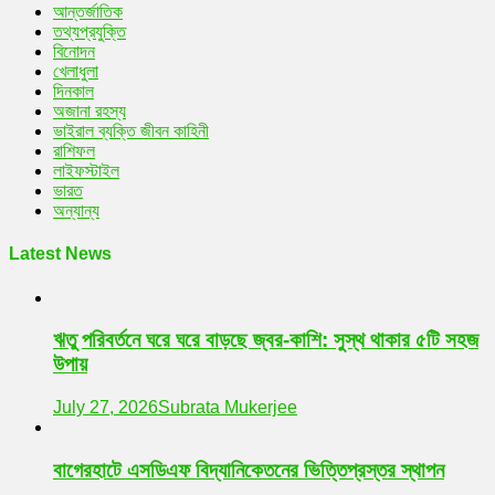
আন্তর্জাতিক
তথ্যপ্রযুক্তি
বিনোদন
খেলাধুলা
দিনকাল
অজানা রহস্য
ভাইরাল ব্যক্তি জীবন কাহিনী
রাশিফল
লাইফস্টাইল
ভারত
অন্যান্য
Latest News
ঋতু পরিবর্তনে ঘরে ঘরে বাড়ছে জ্বর-কাশি: সুস্থ থাকার ৫টি সহজ
উপায়
July 27, 2026
Subrata Mukerjee
বাগেরহাটে এসডিএফ বিদ্যানিকেতনের ভিত্তিপ্রস্তর স্থাপন