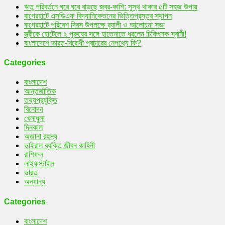
ঋতু পরিবর্তনে ঘরে ঘরে বাড়ছে জ্বর-কাশি: সুস্থ থাকার ৫টি সহজ উপায়
বাগেরহাটে এসডিএফ বিদ্যানিকেতনের ভিত্তিপ্রস্তর স্থাপন
বাগেরহাটে পরিবেশ দিবস উপলক্ষে র‌্যালী ও আলোচনা সভা
স্ত্রীকে হোটেলে ২ পুরুষের সঙ্গে হাতেনাতে ধরলেন চিকিৎসক স্বামী!
বাংলাদেশে ভারত-বিরোধী প্রচারের নেপথ্যে কি?
Categories
বাংলাদেশ
আন্তর্জাতিক
তথ্যপ্রযুক্তি
বিনোদন
খেলাধুলা
দিনকাল
অজানা রহস্য
ভাইরাল ব্যক্তি জীবন কাহিনী
রাশিফল
লাইফস্টাইল
ভারত
অন্যান্য
Categories
বাংলাদেশ