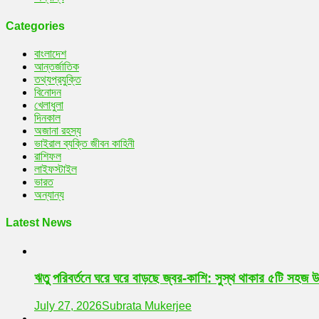
Categories
বাংলাদেশ
আন্তর্জাতিক
তথ্যপ্রযুক্তি
বিনোদন
খেলাধুলা
দিনকাল
অজানা রহস্য
ভাইরাল ব্যক্তি জীবন কাহিনী
রাশিফল
লাইফস্টাইল
ভারত
অন্যান্য
Latest News
ঋতু পরিবর্তনে ঘরে ঘরে বাড়ছে জ্বর-কাশি: সুস্থ থাকার ৫টি সহজ 
July 27, 2026
Subrata Mukerjee