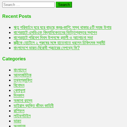
Search
for:
Recent Posts
ঋতু পরিবর্তনে ঘরে ঘরে বাড়ছে জ্বর-কাশি: সুস্থ থাকার ৫টি সহজ উপায়
বাগেরহাটে এসডিএফ বিদ্যানিকেতনের ভিত্তিপ্রস্তর স্থাপন
বাগেরহাটে পরিবেশ দিবস উপলক্ষে র‌্যালী ও আলোচনা সভা
স্ত্রীকে হোটেলে ২ পুরুষের সঙ্গে হাতেনাতে ধরলেন চিকিৎসক স্বামী!
বাংলাদেশে ভারত-বিরোধী প্রচারের নেপথ্যে কি?
Categories
বাংলাদেশ
আন্তর্জাতিক
তথ্যপ্রযুক্তি
বিনোদন
খেলাধুলা
দিনকাল
অজানা রহস্য
ভাইরাল ব্যক্তি জীবন কাহিনী
রাশিফল
লাইফস্টাইল
ভারত
অন্যান্য