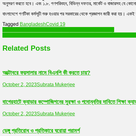
অনুসরণ করতে হবে। এবং ১.৮. গণপরিবহন, বিভিন্ন দফতর, মার্কেট ও বাজারসহ যে কোনো প্রতি
বাংলাদেশে গণটিকা কর্মসূচী শুরু হওয়ার পর সরকারের থেকে প্রজ্ঞাপন জারী করা হয়। একই স
Tagged
Bangladesh
Covid 19
Post
বাগেরহাটের রামপাল উপজেলার ভাইস চেয়ারম্যান বাড়ি থেকে স্বর্ণালংকার লুট
বাগেরহাট জেলার মোংলায় বিদেশী মদ-বিয়ারসহ আটক ১ ( 1 arrested with fore
navigation
Related Posts
অক্টোবরে ফয়সালার নামে বিএনপি কী করতে চায়?
October 2, 2023
Subrata Mukerjee
বাগেরহাটে ক্যাডার কম্পোজিশনের সুরক্ষা ও পদোন্নতির দাবিতে শিক্ষা ক্যা
October 2, 2023
Subrata Mukerjee
ডেঙ্গু প্রতিরোধ ও প্রতিকারে ঘরোয়া পরামর্শ