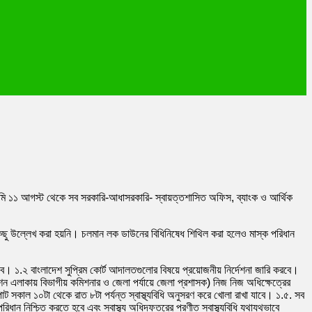
গামি ১১ আগস্ট থেকে সব সরকারি-আধাসরকারি- স্বায়ত্তশাসিত অফিস, ব্যাংক ও আর্থিক
আদেশে কিছু উল্লেখ করা হয়নি। চলমান লক ডাউনের বিধিনিষেধ শিথিল করা হলেও মাস্ক পরিধান
াকবে। ১.২ বাংলাদেশ সুপ্রিম কোর্ট আদালতগুলোর বিষয়ে প্রয়োজনীয় নির্দেশনা জারি করবে।
 এলাকায় বিভাগীয় কমিশনার ও জেলা পর্যায়ে জেলা প্রশাসক) নিজ নিজ অধিক্ষেত্রের
ট সকাল ১০টা থেকে রাত ৮টা পর্যন্ত স্বাস্থ্যবিধি অনুসরণ করে খোলা রাখা যাবে। ১.৫. সব
ধান নিশ্চিত করতে হবে এবং স্বাস্থ্য অধিদফতরের প্রণীত স্বাস্থ্যবিধি যথাযথভাবে