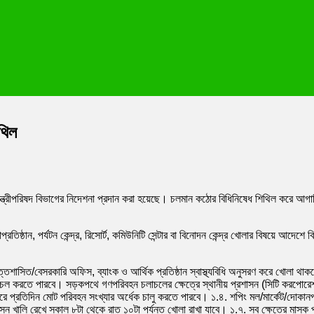
থিল
মন্ত্রীপরিষদ বিভাগের নিদেশনা প্রদান করা হয়েছে। চলমান কঠোর বিধিনিষেধ শিথিল করে আ
াপ্রতিষ্ঠান, পর্যটন কেন্দ্র, রিসোর্ট, কমিউনিটি সেন্টার বা বিনোদন কেন্দ্র খোলার বিষয়ে 
ত্তশাসিত/বেসরকারি অফিস, ব্যাংক ও আর্থিক প্রতিষ্ঠান স্বাস্থ্যবিধি অনুসরণ করে খোলা থ
ল করতে পারবে। সড়কপথে গণপরিবহন চলাচলের ক্ষেত্রে স্থানীয় প্রশাসন (সিটি করপোরেশন
ে প্রতিদিন মোট পরিবহন সংখ্যার অর্ধেক চালু করতে পারবে। ১.৪. শপিং মল/মার্কেট/দোকানপা
 খালি রেখে সকাল ৮টা থেকে রাত ১০টা পর্যন্ত খোলা রাখা যাবে। ১.৭. সব ক্ষেত্রে মাস্ক পরি