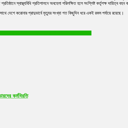
ষ্ঠানে স্বাস্থ্যবিধি প্রতিপালনে অবহেলা পরিলক্ষিত হলে সংশ্লিষ্ট কর্তৃপক্ষ দায়িত্ব ব
াথে দেশে করোনার প্রাদুভার্বে মৃত্যুর সংখ্যা গত কিছুদিন ধরে একই রকম পর্যায়ে রয়েছে।
ign liquor and beer in Mongla of Bagerhat district)
ডারদের কর্মবিরতি