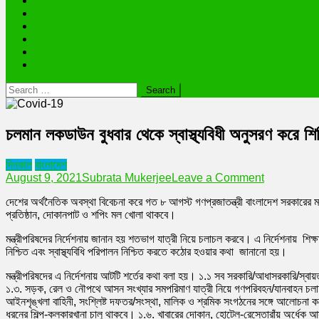
তথ্যপ্রযুক্তি
অজানা রহস্য
ভাইরাল ব্যক্তি জীবন কাহিনী
লাইফস্টাইল
রাশিফল
অন্যান্য
Search
for:
চলমান লকডাউন বুধবার থেকে স্বাস্থ্যবিধী অনুসরণ করে শি
দিনকাল
বাংলাদেশ
on
August 9, 2021
Subrata Mukerjee
Leave a Comment
চলমান
দেশের অর্থনৈতিক অবস্থা বিবেচনা করে গত ৮ আগস্ট গণপ্রজাতন্ত্রী বাংলাদেশ সরকারের 
লকডাউন
প্রতিষ্ঠান, দোকানপাট ও শপিং মল খোলা থাকবে।
বুধবার
থেকে
মন্ত্রীপরিষদের নির্দেশনায় জানান হয় শতভাগ যাত্রী নিয়ে চলাচল করবে। এ নির্দেশনায় শিক্ষ
স্বাস্থ্যবিধী
নিশ্চিত এবং স্বাস্থ্যবিধি পরিপালন নিশ্চিত করতে কঠোর হওয়ার কথা জানানো হয়।
অনুসরণ
করে
মন্ত্রীপরিষদের এ নির্দেশনায় আটটি শর্তের কথা বলা হয়। ১.১ সব সরকারি/আধাসরকারি/স্বায়
শিথিল
১.৩. সড়ক, রেল ও নৌপথে আসন সংখ্যার সমপরিমাণ যাত্রী নিয়ে গণপরিবহন/যানবাহন চলাচ
আইনশৃঙ্খলা বাহিনী, সংশ্লিষ্ট দফতর/সংস্থা, মালিক ও শ্রমিক সংগঠনের সঙ্গে আলোচনা কর
ধরনের শিল্প-কলকারখানা চালু থাকবে। ১.৬. খাবারের দোকান, হোটেল-রেস্তোরাঁয় অর্ধেক আসন