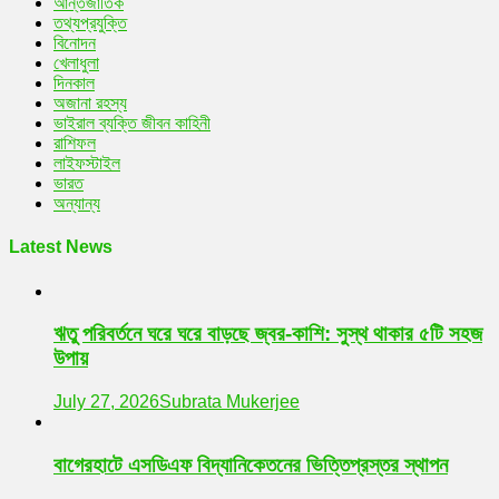
আন্তর্জাতিক
তথ্যপ্রযুক্তি
বিনোদন
খেলাধুলা
দিনকাল
অজানা রহস্য
ভাইরাল ব্যক্তি জীবন কাহিনী
রাশিফল
লাইফস্টাইল
ভারত
অন্যান্য
Latest News
ঋতু পরিবর্তনে ঘরে ঘরে বাড়ছে জ্বর-কাশি: সুস্থ থাকার ৫টি সহজ
উপায়
July 27, 2026
Subrata Mukerjee
বাগেরহাটে এসডিএফ বিদ্যানিকেতনের ভিত্তিপ্রস্তর স্থাপন