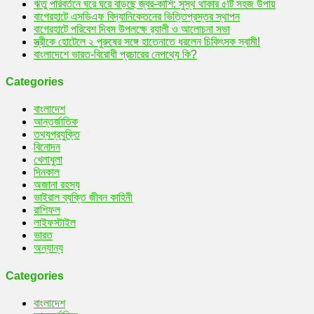
ঋতু পরিবর্তনে ঘরে ঘরে বাড়ছে জ্বর-কাশি: সুস্থ থাকার ৫টি সহজ উপায়
বাগেরহাটে এসডিএফ বিদ্যানিকেতনের ভিত্তিপ্রস্তর স্থাপন
বাগেরহাটে পরিবেশ দিবস উপলক্ষে র‌্যালী ও আলোচনা সভা
স্ত্রীকে হোটেলে ২ পুরুষের সঙ্গে হাতেনাতে ধরলেন চিকিৎসক স্বামী!
বাংলাদেশে ভারত-বিরোধী প্রচারের নেপথ্যে কি?
Categories
বাংলাদেশ
আন্তর্জাতিক
তথ্যপ্রযুক্তি
বিনোদন
খেলাধুলা
দিনকাল
অজানা রহস্য
ভাইরাল ব্যক্তি জীবন কাহিনী
রাশিফল
লাইফস্টাইল
ভারত
অন্যান্য
Categories
বাংলাদেশ