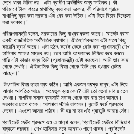
দেশে থাকা উচিত নয়। এটা গ্রামীণ অর্থনীতির জন্য ক্ষতিকর। কী
পরিমাণে টাকা শহরে মাথাপিছু ব্যয় করা দরকার, কী পরিমাণে গ্রামে
মাথাপিছু ব্যয় করা দরকার এটা বের করা উচিত। এটা নিয়ে বিচার বিবেচনা
করা দরকার।’
পরিকল্পনামন্ত্রী বলেন, সরকারের কিছু বাধ্যবাধকতা আছে। ‘বাজেট বরাদ্দ
একটা রাজনৈতিক অর্থনৈতিক ব্যাপার। ঐতিহাসিকভাবে এটা সত্য কিছু
কায়েমি স্বার্থ আছে। এটা হঠাৎ করেই কেটে ছোট করা প্রধানমন্ত্রী শেখ
হাসিনার পক্ষেও সম্ভব নয়। তবে আমি আপনাদের নিশ্চিত করে বলতে
পারি এটা ভাঙার জন্য তিনি (প্রধানমন্ত্রী) চেষ্টা করছেন। আমি তার কাছ
থেকে দেখছি। ঐতিহাসিক কিছু বিষয় থেকে তিনি বের হওয়ার চেষ্টায়
আছেন।’
‘উৎপাদিত বিষয় ছাড়া ব্যয় কঠিন। আমি একজন বয়স্ক মানুষ, এটা নিয়ে
আমার আপত্তি আছে। অহেতুক ব্যয় কেন? এটা তো তেলা মাথায় তেল
দেওয়া। নাগরিক সমাজ ব্যবসায়ী সমাজ থেকে বার বার চাপ আসবে।
সরকারও চাপে থাকে। আপনারা স্টাডি রাখবেন। বুলেট ফর্মে প্রস্তাব
দেবেন। এগুলো আমরা পাঠাব। কী হয় না হয় এই গ্যারান্টি আমার নেই।’
প্রাইভেট সেক্টর প্রসঙ্গে এম এ মান্না বলেন, ‘প্রাইভেট সেক্টরে বিনিয়োগ
বাড়ানো দরকার। শেখ হাসিনার সঙ্গে আমরাও পাশে থাকব। প্রাইভেট