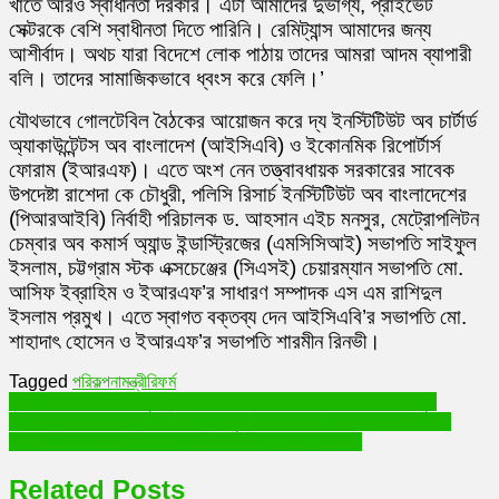
খাতে আরও স্বাধীনতা দরকার। এটা আমাদের দুর্ভাগ্য, প্রাইভেট
সেক্টরকে বেশি স্বাধীনতা দিতে পারিনি। রেমিট্যান্স আমাদের জন্য
আশীর্বাদ। অথচ যারা বিদেশে লোক পাঠায় তাদের আমরা আদম ব্যাপারী
বলি। তাদের সামাজিকভাবে ধ্বংস করে ফেলি।’
যৌথভাবে গোলটেবিল বৈঠকের আয়োজন করে দ্য ইনস্টিটিউট অব চার্টার্ড
অ্যাকাউন্টেন্টস অব বাংলাদেশ (আইসিএবি) ও ইকোনমিক রিপোর্টার্স
ফোরাম (ইআরএফ)। এতে অংশ নেন তত্ত্বাবধায়ক সরকারের সাবেক
উপদেষ্টা রাশেদা কে চৌধুরী, পলিসি রিসার্চ ইনস্টিটিউট অব বাংলাদেশের
(পিআরআইবি) নির্বাহী পরিচালক ড. আহসান এইচ মনসুর, মেট্রোপলিটন
চেম্বার অব কমার্স অ্যান্ড ইন্ডাস্ট্রিজের (এমসিসিআই) সভাপতি সাইফুল
ইসলাম, চট্টগ্রাম স্টক এক্সচেঞ্জের (সিএসই) চেয়ারম্যান সভাপতি মো.
আসিফ ইব্রাহিম ও ইআরএফ’র সাধারণ সম্পাদক এস এম রাশিদুল
ইসলাম প্রমুখ। এতে স্বাগত বক্তব্য দেন আইসিএবি’র সভাপতি মো.
শাহাদাৎ হোসেন ও ইআরএফ’র সভাপতি শারমীন রিনভী।
Tagged
পরিকল্পনামন্ত্রী
রিফর্ম
Post
জন্মবার্ষিকীতে নিউইয়র্কে সুচিত্রা সেন চলচ্চিত্র উৎসব উদ্বোধন করলেন মৌসুমী
ঘাড়ের ব্যথা কেন হয়, ব্যথা থেকে দ্রুত মুক্তি পেতে যা করবেন। (Why neck
navigation
pain, what to do to get rid of the pain quickly.)
Related Posts