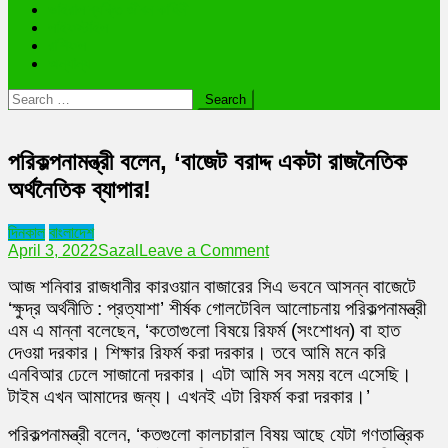
ভাইরাল ব্যক্তি জীবন কাহিনী
লাইফস্টাইল
রাশিফল
অন্যান্য
Search
for:
পরিকল্পনামন্ত্রী বলেন, ‘বাজেট বরাদ্দ একটা রাজনৈতিক
অর্থনৈতিক ব্যাপার!
দিনকাল
বাংলাদেশ
on
April 3, 2022
Sazal
Leave a Comment
পরিকল্পনামন্ত্রী
আজ শনিবার রাজধানীর কারওয়ান বাজারের সিএ ভবনে আসন্ন বাজেটে
বলেন,
‘বাজেট
‘ক্ষুদ্র অর্থনীতি : প্রত্যাশা’ শীর্ষক গোলটেবিল আলোচনায় পরিকল্পনামন্ত্রী
বরাদ্দ
এম এ মান্না বলেছেন, ‌‘কতোগুলো বিষয়ে রিফর্ম (সংশোধন) বা হাত
একটা
দেওয়া দরকার। শিক্ষার রিফর্ম করা দরকার। তবে আমি মনে করি
রাজনৈতিক
এনবিআর ঢেলে সাজানো দরকার। এটা আমি সব সময় বলে এসেছি।
অর্থনৈতিক
ব্যাপার!
টাইম এখন আমাদের জন্য। এখনই এটা রিফর্ম করা দরকার।’
পরিকল্পনামন্ত্রী বলেন, ‘কতগুলো কালচারাল বিষয় আছে যেটা গণতান্ত্রিক